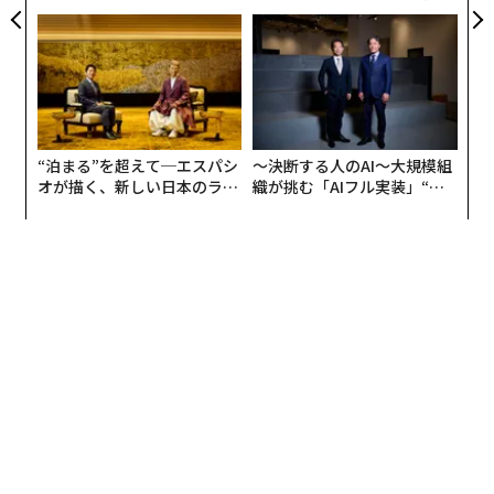
TIALが支える「挑戦者の明
た「DISCOVER」の哲学
日」
“泊まる”を超えて─エスパシ
〜決断する人のAI〜大規模組
オが描く、新しい日本のラグ
織が挑む「AIフル実装」“使
ジュアリー（中編）
う”企業から“動く”企業へ【N
TTドコモビジネス×PwC】