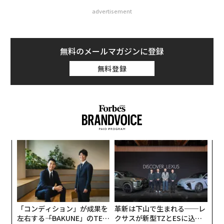
advertisement
無料のメールマガジンに登録
無料登録
A
顧客
pa
〜
な
金
個
ェ
「コンディション」が成果を
革新は下山で生まれる──レ
左右する――「BAKUNE」のTEN
クサスが新型TZとESに込め