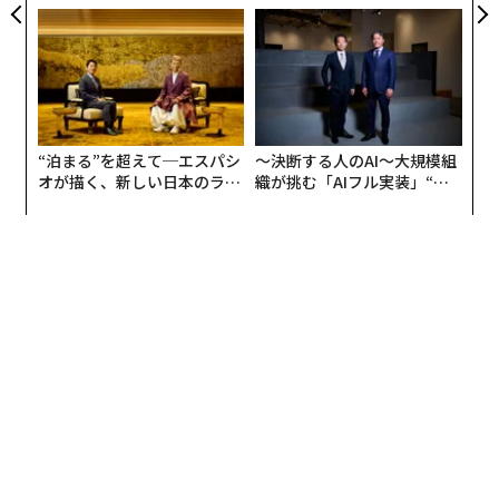
TIALが支える「挑戦者の明
た「DISCOVER」の哲学
日」
“泊まる”を超えて─エスパシ
〜決断する人のAI〜大規模組
オが描く、新しい日本のラグ
織が挑む「AIフル実装」“使
ジュアリー（中編）
う”企業から“動く”企業へ【N
TTドコモビジネス×PwC】