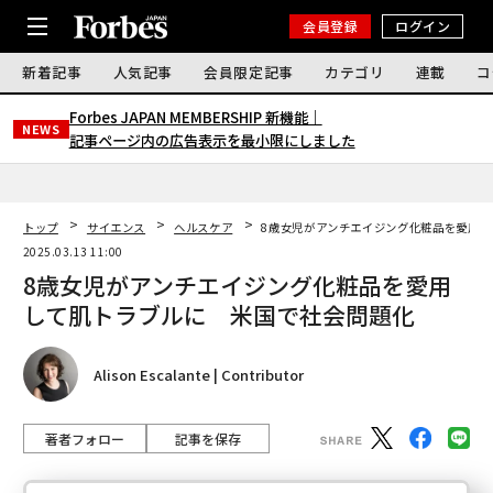
会員登録
ログイン
新着記事
人気記事
会員限定記事
カテゴリ
連載
コ
Forbes JAPAN MEMBERSHIP 新機能｜
NEWS
記事ページ内の広告表示を最小限にしました
トップ
サイエンス
ヘルスケア
8歳女児がアンチエイジング化粧品を愛用し
2025.03.13 11:00
8歳女児がアンチエイジング化粧品を愛用
して肌トラブルに 米国で社会問題化
Alison Escalante | Contributor
著者フォロー
記事を保存