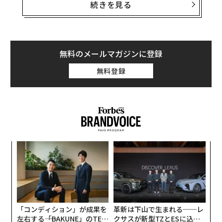
がだいぶ異なるものもある。
続きを見る
例えばエレーン・クン医師は、彼女の元を訪れたある患
者がソーシャルメディアの有名インフルエンサーのアド
バイスに従って髪を洗わず、代わりにオリーブオイルだ
無料のメールマガジンに登録
けを塗っていたという件について説明したことで、彼女
無料登録
自身がTikTokで有名になった経緯を
語っている
。
クン医師は、このインフルエンサーの主張には根拠がな
く、髪を洗わないと汗や皮脂、空気中の汚染物質を洗い
流すことができず、それらをオリーブオイルといっしょ
に体内に取り込むことになり、そのオリーブオイルが顔
A
に付着するためにニキビができやすくなるのだと、患者
顧客
に説明した。
pa
〜
な
金
個
ェ
「コンディション」が成果を
革新は下山で生まれる──レ
左右する――「BAKUNE」のTEN
クサスが新型TZとESに込め