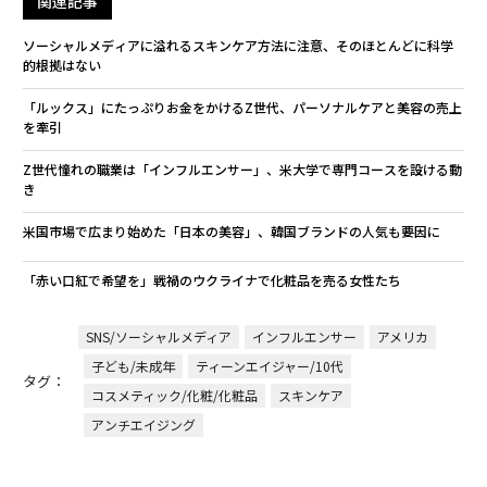
関連記事
ソーシャルメディアに溢れるスキンケア方法に注意、そのほとんどに科学
的根拠はない
「ルックス」にたっぷりお金をかけるZ世代、パーソナルケアと美容の売上
を牽引
Z世代憧れの職業は「インフルエンサー」、米大学で専門コースを設ける動
き
米国市場で広まり始めた「日本の美容」、韓国ブランドの人気も要因に
「赤い口紅で希望を」戦禍のウクライナで化粧品を売る女性たち
SNS/ソーシャルメディア
インフルエンサー
アメリカ
子ども/未成年
ティーンエイジャー/10代
タグ：
コスメティック/化粧/化粧品
スキンケア
アンチエイジング