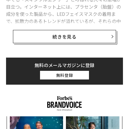
を牽引
目立つ。インターネット上には、プラセンタ（胎盤）の
成分を使った製品から、LEDフェイスマスクの着用ま
Z世代憧れの職業は「インフルエンサー」、米大学で専門コースを設ける動
で、拡散力のあるトレンドが溢れているが、それらの中
き
には確かに効果があるものもあれば、人によって効き目
米国市場で広まり始めた「日本の美容」、韓国ブランドの人気も要因に
がだいぶ異なるものもある。
続きを見る
「赤い口紅で希望を」戦禍のウクライナで化粧品を売る女性たち
例えばエレーン・クン医師は、彼女の元を訪れたある患
者がソーシャルメディアの有名インフルエンサーのアド
SNS/ソーシャルメディア
インフルエンサー
アメリカ
バイスに従って髪を洗わず、代わりにオリーブオイルだ
無料のメールマガジンに登録
子ども/未成年
ティーンエイジャー/10代
けを塗っていたという件について説明したことで、彼女
タグ：
無料登録
コスメティック/化粧/化粧品
スキンケア
自身がTikTokで有名になった経緯を
語っている
。
アンチエイジング
クン医師は、このインフルエンサーの主張には根拠がな
く、髪を洗わないと汗や皮脂、空気中の汚染物質を洗い
流すことができず、それらをオリーブオイルといっしょ
advertisement
に体内に取り込むことになり、そのオリーブオイルが顔
〈7
に付着するためにニキビができやすくなるのだと、患者
ャ