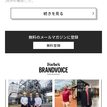
28.6％増加した。
しかし、40代女性向けのアンチエイジング基礎化粧品を
続きを見る
8歳そこそこの女児が使用し、アレルギーや発疹・皮膚
炎を発症してクリニックを受診する事態が相次いでいる
となれば、社会問題だと言わざるを得ない。年端もいか
ない少女たちを駆り立てているのは「#SephoraKids」
無料のメールマガジンに登録
（セフォラキッズ）というSNSのトレンドだ。
無料登録
問題は肌トラブルだけではない。このトレンドは、少女
たちが自分の身体に対して持つ認識（ボディイメージ）
にも、友達や仲良しグループの作り方にも影響を及ぼし
ている。
革
ク
た「
「
左右
T