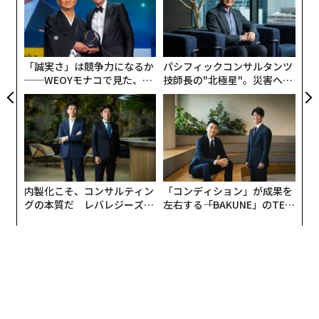
に説明した。
ト
エ
リア
設オ
UM
が
が
「誠実さ」は競争力になるか
パシフィックコンサルタンツ
──WEOYモナコで見た、く
技師長の"北極星"。災害への
ら寿司の経営哲学
無力感を乗り越え見つけた、
防災一筋20年の答え
内製化こそ、コンサルティン
「コンディション」が成果を
グの本質だ レバレジーズが
左右する――「BAKUNE」のTEN
実践する、次世代ファームの
TIALが支える「挑戦者の明
全貌
日」