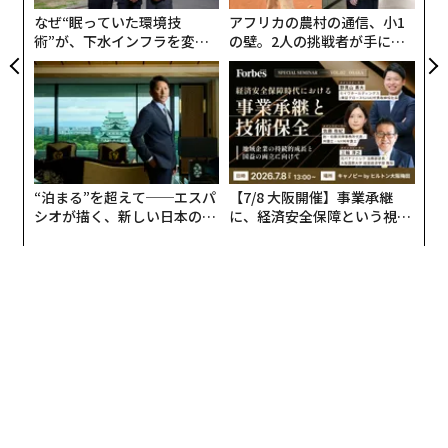
日
なぜ“眠っていた環境技
アフリカの農村の通信、小1
術”が、下水インフラを変え
の壁。2人の挑戦者が手にし
たのか──産総研×月島JFE
た「次なる武器」
アクアソリューションの10年
“泊まる”を超えて──エスパ
【7/8 大阪開催】事業承継
シオが描く、新しい日本のラ
に、経済安全保障という視点
グジュアリー（前編）
が加わるとき──経営者が問
われる新たな判断軸