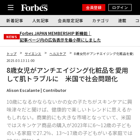
会員登録
ログイン
新着記事
人気記事
会員限定記事
カテゴリ
連載
コ
Forbes JAPAN MEMBERSHIP 新機能｜
NEWS
記事ページ内の広告表示を最小限にしました
トップ
サイエンス
ヘルスケア
8歳女児がアンチエイジング化粧品を愛用し
2025.03.13 11:00
8歳女児がアンチエイジング化粧品を愛用
して肌トラブルに 米国で社会問題化
Alison Escalante | Contributor
10歳になるかならないかの女の子たちがスキンケアに興
味津々だと聞けば、健康的で楽しいトレンドに思えるか
もしれない。商業的にも大きな市場となっていて、米国
ではスキンケア商品の購入が2023年に6〜12歳の子ども
のいる家庭で27.2％、13〜17歳の子どもがいる家庭では