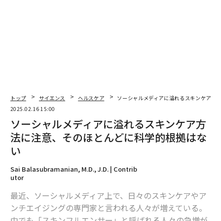
翻訳・編集＝荻原藤緒
2026年9月号発売中
最新号の購入はこちらから
トップ
サイエンス
ヘルスケア
ソーシャルメディアに溢れるスキンケア方
2025.02.16 15:00
メンバーシップに登録する
ソーシャルメディアに溢れるスキンケア方
法に注意、そのほとんどに科学的根拠はな
い
Sai Balasubramanian, M.D., J.D. | Contrib
関連記事
utor
ソーシャルメディアに溢れるスキンケア方法に注意、そのほとんどに科学
最近、ソーシャルメディア上で、日々のスキンケアやア
的根拠はない
ンチエイジングの専門家と言われる人々が増えている。
中でも「スキンフルエンサー」と呼ばれる人々の急増が
「ルックス」にたっぷりお金をかけるZ世代、パーソナルケアと美容の売上