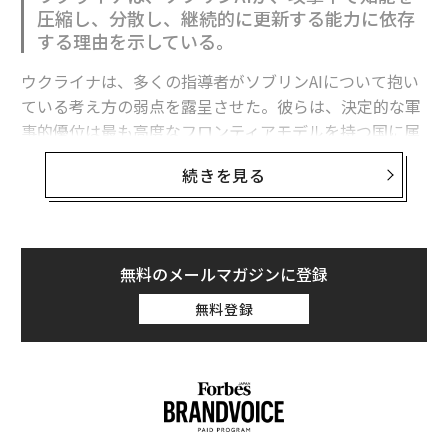
にも
圧縮し、分散し、継続的に更新する能力に依存
する理由を示している。
米ウクライナの交渉決裂で宙に浮いた「鉱物資源協定」はどこに向かう？
ウクライナは、多くの指導者がソブリンAIについて抱い
ドナルド・トランプ
Updates：ウクライナ情勢
ロシア
ている考え方の弱点を露呈させた。彼らは、決定的な軍
タグ：
アメリカ
ウォロディミル・ゼレンスキー
事的優位は最も高度なフロンティアモデルを持つ国に属
すると想定している。
続きを見る
フロンティア能力は極めて重要である。だがウクライナ
の経験が示すのは、それが軍事的優位の始まりにすぎ
ず、完成形ではないということだ。
無料のメールマガジンに登録
有用な戦略モデルは次のように表せる。
無料登録
軍事AI能力 = その国が利用できるフロンティア能力 ×
それを国家目標に移転・圧縮・適応させる能力 × 部隊
全体への展開密度 × 更新・適応の速度 × 戦闘条件下で
連載
のレジリエンス。
Updates：ウクライナ情勢