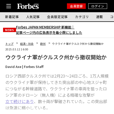
会員登録
ログイン
新着記事
人気記事
会員限定記事
カテゴリ
連載
コ
Forbes JAPAN MEMBERSHIP 新機能｜
NEWS
記事ページ内の広告表示を最小限にしました
トップ
経済・社会
欧州
ウクライナ軍がクルスク州から撤収開始か
2025.03.12 16:00
ウクライナ軍がクルスク州から撤収開始か
David Axe | Forbes Staff
ロシア西部クルスク州では2月23〜24日ごろ、1万人規模
のウクライナ軍が保持してきた突出部の中心地スジャ町
につながる幹線道路で、ウクライナ軍の車両を狙ったロ
シア軍のドローン（無人機）による精確な攻撃が
立て続けにあり
、数十両が撃破されていた。この突出部
は急速に縮小している。