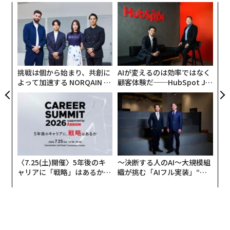
るか
目
これは実証的に検証された方程式ではない。システム全
、く
の
体を考えるための枠組みである。
ン
連載一覧
ア
の
各要素が乗算で結びつくのは、1つの要素がほぼゼロで
た
あれば、他の強みを打ち消し得るからだ。世界で最も賢
挑戦は個から始まり、共創に
AIが変えるのは効率ではなく
advertisement
いモデルであっても、利用可能なハードウェア上で動作
よって加速する NORQAIN JA
顧客体験だ──HubSpot Ja
せず、電子戦を生き延びられず、戦術の最前線に届か
PAN 特別座談会
panが語る「Grow Better」
な組織のつくり方
ず、敵が戦術を変えるたびに更新できないのであれば、
戦場での価値は限られる。
ウクライナは、このシステムレベルのアプローチの重要
性、そして一部領域ではその優位性を、繰り返し示して
〈7.25(土)開催〉5年後のキ
〜決断する人のAI〜大規模組
きた。同国の防衛エコシステムは、前線の運用担当者、
ャリアに「戦略」はあるか。
織が挑む「AIフル実装」“使
エンジニア、スタートアップ、資金提供者、政府プログ
トップエグゼクティブのキャ
う”企業から“動く”企業へ【N
リアに触れる1日│CAREER S
TTドコモビジネス×PwC】
ラムを、異例に短いフィードバックループで結びつけて
UMMIT 2026
いる。NATO当局者は現在、戦場での経験を最新技術と
運用手法に転換するウクライナの能力を研究している。