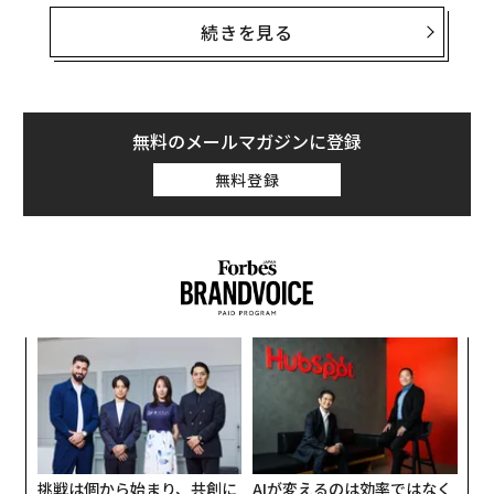
独立系アナリストのアンドルー・パーペチュアは、これ
続きを見る
らの損害を記録した25日のマップの画像を
投稿し
、自身
のマップをフォローしてきた人たちは「クルスクについ
て心配し始めた日だったはず」と書いている。
無料のメールマガジンに登録
ウクライナ軍で最も重装備の部類に入る旅団を含め、ク
無料登録
ルスク州に展開していた部隊の大半は撤退し、国境のウ
クライナ側に移動したように見える。
るか
目
、く
の
ン
ア
の
た
挑戦は個から始まり、共創に
AIが変えるのは効率ではなく