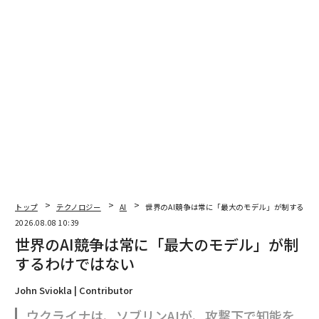
2026年9月号発売中
最新号の購入はこちらから
メンバーシップに登録する
関連記事
ウクライナ軍が東部トレツクでさらに進撃 新型ドローン「SETH」も投入
トップ
テクノロジー
AI
世界のAI競争は常に「最大のモデル」が制するわ
2026.08.08 10:39
ウクライナの無人艇からFPVドローンが発進、ロシアの防空車両2両を攻撃
世界のAI競争は常に「最大のモデル」が制
するわけではない
ロシア軍の民生車両、ぬかるみにはまりドローンの餌食に ウクライナに
泥濘期到来
John Sviokla | Contributor
トランプ政権、ウクライナ避難民24万人の在留資格を剥奪か 早ければ4月
ウクライナは、ソブリンAIが、攻撃下で知能を