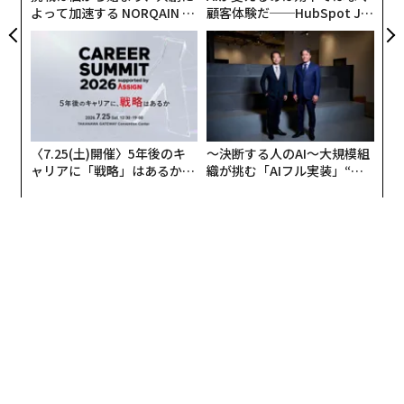
よって加速する NORQAIN JA
顧客体験だ──HubSpot Ja
PAN 特別座談会
panが語る「Grow Better」
な組織のつくり方
〈7.25(土)開催〉5年後のキ
〜決断する人のAI〜大規模組
ャリアに「戦略」はあるか。
織が挑む「AIフル実装」“使
トップエグゼクティブのキャ
う”企業から“動く”企業へ【N
リアに触れる1日│CAREER S
TTドコモビジネス×PwC】
UMMIT 2026
翻訳・編集＝江戸伸禎