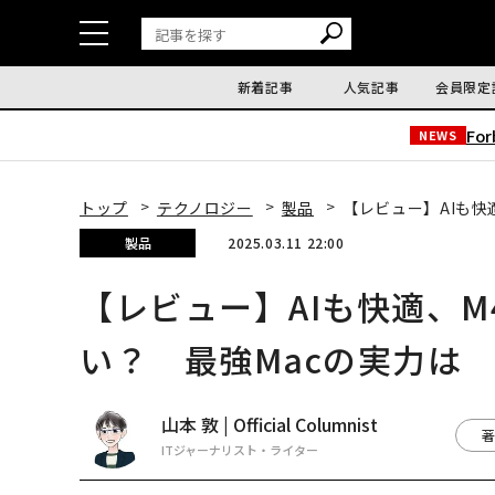
新着記事
人気記事
会員限定
Fo
NEWS
トップ
テクノロジー
製品
【レビュー】AIも快適
製品
2025.03.11 22:00
【レビュー】AIも快適、M4搭
い？ 最強Macの実力は
山本 敦 | Official Columnist
著
ITジャーナリスト・ライター