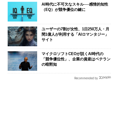
AI時代に不可欠なスキル──感情的知性
（EQ）が競争優位の鍵に
ユーザーの7割が女性、1日250万人・月
間1億人が利用する「AIロマンタジー」
サイト
マイクロソフトCEOが説くAI時代の
「競争優位性」、企業の資産はベテラン
の暗黙知
Recommended by