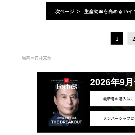
次ページ ＞
生産効率を高める15イ
1
編集＝安井克至
2026年9
最新号の購入はこ
メンバーシップに