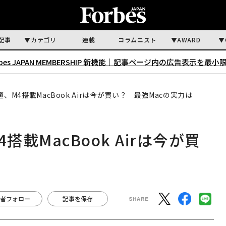
記事
カテゴリ
連載
コラムニスト
AWARD
rbes JAPAN MEMBERSHIP 新機能｜
記事ページ内の広告表示を最小
、M4搭載MacBook Airは今が買い？ 最強Macの実力は
載MacBook Airは今が買
者フォロー
記事を保存