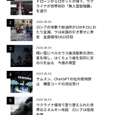
ドローンからロボットが降下、ウク
ライナが世界初の「無人空挺強襲」
を遂行
2026.08.05
ロシアの攻撃で給油所が150キロにわ
たり全滅、ウは米国の引き寄せに奔
走 全面侵攻1623日目
2026.08.04
暗い空にペルセウス座流星群の流れ
星を探し、はくちょう座を目印に天
の川を辿る 今週の夜空
2023.05.03
サムスン、ChatGPTの社内使用禁
止 機密コードの流出受け
2026.08.04
ウクライナ侵攻で塗り替えられた世
界のエネルギー地図 ロシアは信用
失墜