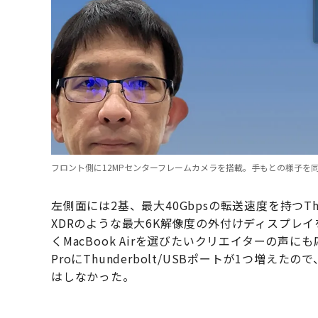
フロント側に12MPセンターフレームカメラを搭載。手もとの様子を
左側面には2基、最大40Gbpsの転送速度を持つThunder
XDRのような最大6K解像度の外付けディスプレ
くMacBook Airを選びたいクリエイターの声に
ProにThunderbolt/USBポートが1つ増え
はしなかった。