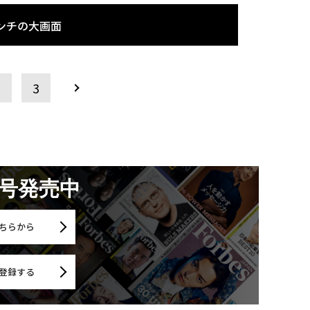
ンチの大画面
2
3
月号発売中
ちらから
登録する