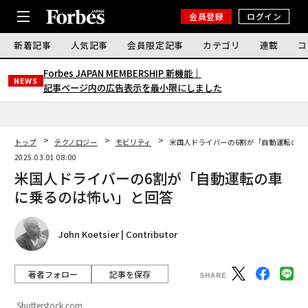
会員登録
ログイン
新着記事
人気記事
会員限定記事
カテゴリ
連載
コ
Forbes JAPAN MEMBERSHIP 新機能｜
NEWS
記事ページ内の広告表示を最小限にしました
トップ
テクノロジー
モビリティ
米国人ドライバーの6割が「自動運転の車
2025.03.01 08:00
米国人ドライバーの6割が「自動運転の車
に乗るのは怖い」と回答
John Koetsier | Contributor
著者フォロー
記事を保存
Shutterstock.com