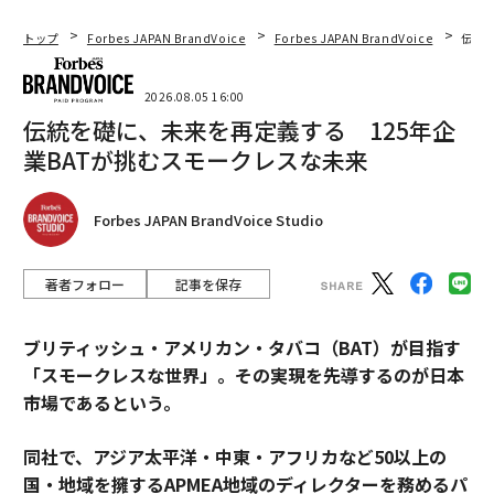
トップ
Forbes JAPAN BrandVoice
Forbes JAPAN BrandVoice
伝統
2026.08.05 16:00
伝統を礎に、未来を再定義する 125年企
業BATが挑むスモークレスな未来
Forbes JAPAN BrandVoice Studio
著者フォロー
記事を保存
ブリティッシュ・アメリカン・タバコ（BAT）が目指す
「スモークレスな世界」。その実現を先導するのが日本
市場であるという。
同社で、アジア太平洋・中東・アフリカなど50以上の
国・地域を擁するAPMEA地域のディレクターを務めるパ