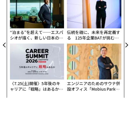
ズが
左右
ムの
T
ンツ
挑
日
への
よっ
た、
PA
“泊まる”を超えて──エスパ
伝統を礎に、未来を再定義す
シオが描く、新しい日本のラ
る 125年企業BATが挑むス
グジュアリー（前編）
モークレスな未来
〈7.25(土)開催〉5年後のキ
エンジニアのためのサウナ併
ャリアに「戦略」はあるか。
設オフィス「Mobius Park」
トップエグゼクティブのキャ
がオープン──タマディック
リアに触れる1日│CAREER S
が健康経営を徹底する理由
UMMIT 2026