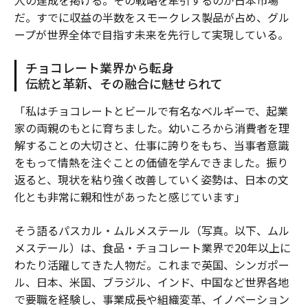
人の達成を掲げる。その戦略を牽引するのが日本市場
だ。すでに収益の半数をスモークレス製品が占め、グル
ープが世界全体で目指す未来を先行して実現している。
チョコレート業界から転身
伝統と革新、その融合に魅せられて
「私はチョコレートとビールで有名なベルギーで、起業
家の両親のもとに育ちました。幼いころから消費者を理
解することの大切さと、仕事に誇りをもち、当事者意識
をもって情熱を注ぐことの価値を学んできました。振り
返ると、現状を粘り強く改善していく姿勢は、日本の文
化とも非常に親和性があったと感じています」
そう語るパスカル・ムルメステール（写真。以下、ムル
メステール）は、食品・チョコレート業界で20年以上に
わたり活躍してきた人物だ。これまで英国、シンガポー
ル、日本、米国、ブラジル、インド、中国など世界各地
で要職を経験し、事業成長や組織変革、イノベーション