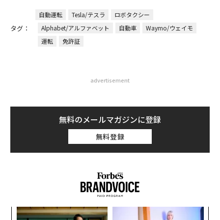
自動運転
Tesla/テスラ
ロボタクシー
タグ：
Alphabet/アルファベット
自動車
Waymo/ウェイモ
運転
免許証
advertisement
無料のメールマガジンに登録
無料登録
ィン
「