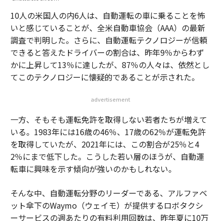
10人の米国人の内6人は、自動運転の車に乗ることを怖
いと感じていることが、全米自動車協会（AAA）の最新
調査で判明した。さらに、自動運転テクノロジーが信頼
できると答えたドライバーの割合は、昨年9％からわず
かに上昇して13％に達したが、87％の人々は、依然とし
てこのテクノロジーに懐疑的であることが示された。
advertisement
一方、そもそも運転免許を取得しない若者たちが増えて
いる。1983年には16歳の46％、17歳の62％が運転免許
を取得していたが、2021年には、この割合が25％と4
2％にまで低下した。こうした若い層のほうが、自動運
転車に興味を示す傾向が強いのかもしれない。
そんな中、自動運転分野のリーダーである、アルファベ
ット傘下のWaymo（ウェイモ）が提供するロボタクシ
ーサービスの週あたりの有料利用回数は、昨年夏に10万