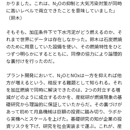
かりました。これは、N
Oの抑制と大気汚染対策が同時
2
に高いレベルで両立できたことを意味していました」
（鈴木）
そもそも、加圧条件下で下水汚泥がどう燃えるのか、そ
れまで世界にデータは存在しなかった。鈴木は石炭燃焼
のために用意していた設備を使い、その燃焼特性をひと
つずつ明らかにするとともに、同僚の協力により論理的
な裏付けを行ったのだ。
プラント開発において、N
OとNOxは一方を抑えれば他
2
方が増えるという、相反する難題として知られる。それ
を加圧燃焼で同時に解決できたのは、2つの対立する増
減がどのように成立するのかを、産総研が燃焼現象の基
礎研究から理論的に保証していたからだ。その裏づけが
あって初めて月島機械は巨額の投資に踏み切り、ラボか
ら実機へとスケールを上げた。基礎研究の知が企業の投
資リスクを下げ、研究を社会実装まで運ぶ。これが、産