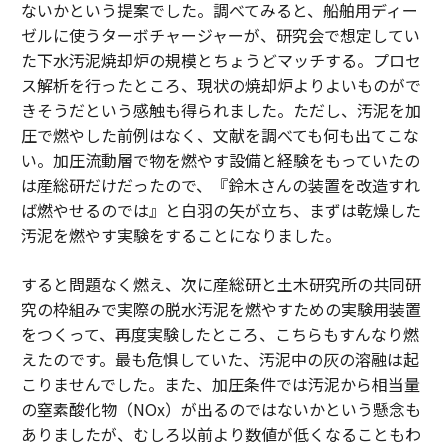
ないかという提案でした。調べてみると、船舶用ディー
ゼルに使うターボチャージャーが、研究会で想定してい
た下水汚泥焼却炉の規模とちょうどマッチする。プロセ
ス解析を行ったところ、現状の焼却炉よりよいものがで
きそうだという感触も得られました。ただし、汚泥を加
圧で燃やした前例はなく、文献を調べても何も出てこな
い。加圧流動層で物を燃やす設備と経験をもっていたの
は産総研だけだったので、『鈴木さんの装置を改造すれ
ば燃やせるのでは』と白羽の矢が立ち、まずは乾燥した
汚泥を燃やす実験をすることになりました。
すると問題なく燃え、次に産総研と土木研究所の共同研
究の枠組みで実際の脱水汚泥を燃やすための実験用装置
をつくって、再度実験したところ、こちらもすんなり燃
えたのです。最も危惧していた、汚泥中の灰の溶融は起
こりませんでした。また、加圧条件では汚泥から相当量
の窒素酸化物（NOx）が出るのではないかという懸念も
ありましたが、むしろ以前より数値が低くなることもわ