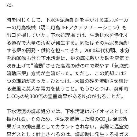
だ。
時を同じくして、下水汚泥焼却炉を手がける主力メーカ
ーの月島機械（現：月島JFEアクアソリューション）も
出口を探していた。下水処理場では、生活排水を浄化す
る過程で大量の汚泥が発生する。同社はその汚泥を焼却
する炉の開発・供給を担ってきた。2000年代初頭、水分
を約80%も含む下水汚泥は、炉の底に敷いた砂を空気で
吹き上げて“流動”させた高温の砂の中で燃やす「気泡式
流動床炉」方式が主流だった。ただし、この焼却には2
つの課題があった。ひとつは、大量の砂を流動させ続け
る送風に莫大な電力を使うこと。もうひとつは、焼却時
にCO
の約300倍の温室効果があるN
Oが出ることだ。
2
2
下水汚泥の焼却処分では、下水汚泥はバイオマスとして
扱われる。そのため、汚泥を燃焼した際のCO
は温室効
2
果ガスの排出量としてカウントされない。実際に温室効
果ガスとして計上されるのは、焼却時に発生する排ガス