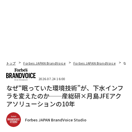
トップ
Forbes JAPAN BrandVoice
Forbes JAPAN BrandVoice
なぜ
2026.07.24 16:00
なぜ“眠っていた環境技術”が、下水インフ
ラを変えたのか──産総研×月島JFEアク
アソリューションの10年
Forbes JAPAN BrandVoice Studio