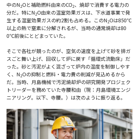
中のN
Oと補助燃料由来のCO
、焼却で消費する電力の
2
2
分だ。特にN
O由来の温室効果ガスは、下水道事業で発
2
生する温室効果ガスの約2割も占める。このN
Oは850℃
2
以上の熱で窒素に分解されるが、当時の通常焼却は80
0℃前後にとどまっていた。
そこで各社が競ったのが、空気の速度を上げて砂を排ガ
スごと舞い上げ、回収して炉に戻す「循環式流動床」だ
った。砂と汚泥がよく混ざって炉内の温度を制御しやす
く、N
Oの抑制と燃料・電力費の削減が見込めるから
2
だ。当時、月島機械で汚泥焼却炉の研究開発プロジェク
トリーダーを務めていた寺腰和由（現：月島環境エンジ
ニアリング。以下、寺腰。）は次のように振り返る。