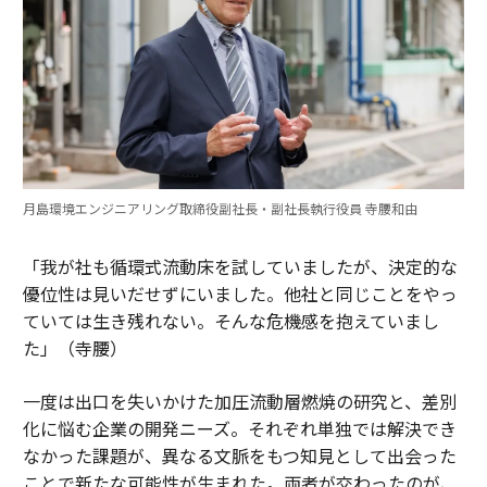
月島環境エンジニアリング取締役副社長・副社長執行役員 寺腰和由
「我が社も循環式流動床を試していましたが、決定的な
優位性は見いだせずにいました。他社と同じことをやっ
ていては生き残れない。そんな危機感を抱えていまし
た」（寺腰）
一度は出口を失いかけた加圧流動層燃焼の研究と、差別
化に悩む企業の開発ニーズ。それぞれ単独では解決でき
なかった課題が、異なる文脈をもつ知見として出会った
ことで新たな可能性が生まれた。両者が交わったのが、