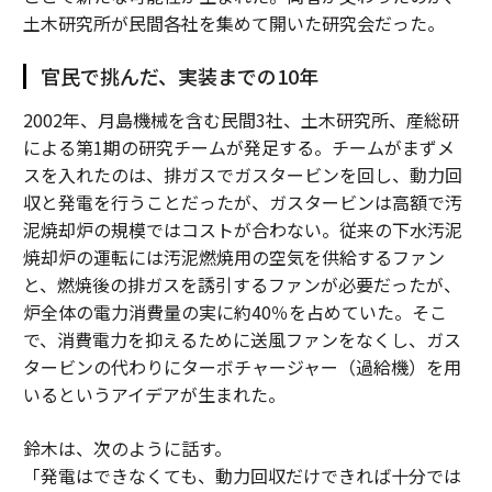
土木研究所が民間各社を集めて開いた研究会だった。
官民で挑んだ、実装までの10年
2002年、月島機械を含む民間3社、土木研究所、産総研
による第1期の研究チームが発足する。チームがまずメ
スを入れたのは、排ガスでガスタービンを回し、動力回
収と発電を行うことだったが、ガスタービンは高額で汚
泥焼却炉の規模ではコストが合わない。従来の下水汚泥
焼却炉の運転には汚泥燃焼用の空気を供給するファン
と、燃焼後の排ガスを誘引するファンが必要だったが、
炉全体の電力消費量の実に約40％を占めていた。そこ
で、消費電力を抑えるために送風ファンをなくし、ガス
タービンの代わりにターボチャージャー（過給機）を用
いるというアイデアが生まれた。
鈴木は、次のように話す。
「発電はできなくても、動力回収だけできれば十分では