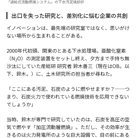
「過給式流動燃焼システム」の下水汚泥焼却炉
出口を失った研究と、差別化に悩む企業の共創
イノベーションは、最先端の研究室ではなく、思いがけ
ない場所から生まれることがある。
2000年代初頭、関東のとある下水処理場。亜酸化窒素
（N
O）の測定装置をセットし終え、夕方まで手持ち無
2
沙汰にしていた産総研 研究者 鈴木善三（現在はOB。以
下、鈴木。）に、土木研究所の担当者が尋ねた。
「ここにある汚泥、石炭のように燃やせますか？──つ
まり、石炭火力で使われている燃焼技術を応用できない
でしょうか」
当時、鈴木が専門で研究していたのは、石炭を高圧の空
気で燃やす「加圧流動層燃焼」。ただし、その効率が生
きるのは火力発電所のような巨大設備で、目の前にある