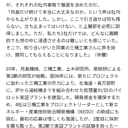
が、それぞれの社内事情で撤退を決めたのだ。
「月島だけ続けて本当に大丈夫なのか、という声は社内
からも上がりました。しかし、ここで引き返せば何も残
らない。立ち止まってはいけない、と上層部を必死に説
得しました。ただ、私たち1社だけでは、どんなに画期
的でも世の中に浸透させるのは難しいとも感じていた。
そこで、知り合いがいた同業の三機工業さんに声を掛
け、賛同してもらえることになりました」（寺腰）
05年、月島機械、三機工業、土木研究所、産総研による
第2期の研究が始動。翌06年には、新たにプロジェクト
に加わった三機工業の尽力により、北海道・長万部町
に、炉から過給機までを組み合わせた処理量5t/日のパイ
ロット実証プラントを建設した。開発資金を確保するた
め、4社は三機工業をプロジェクトリーダーとして新エ
ネルギー・産業技術総合開発機構（NEDO）の助成にも
挑む。最初の応募は惜しくも落選したが、2度目に採択
を勝ち取った。第2期で実証プラントの試験を担った一