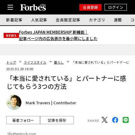
会員登録
ログイン
新着記事
人気記事
会員限定記事
カテゴリ
連載
コ
Forbes JAPAN MEMBERSHIP 新機能｜
NEWS
記事ページ内の広告表示を最小限にしました
トップ
ライフスタイル
暮らし
「本当に愛されている」とパートナーに感じ
2025.02.28 18:00
「本当に愛されている」とパートナーに感
じてもらう3つの方法
Mark Travers | Contributor
著者フォロー
記事を保存
Shutterstock.com