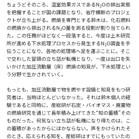
ちょうどそのころ、温室効果ガスであるN
Oの排出実態
2
を把握することが国の課題となり、省庁横断のプロジェ
クトが立ち上がる。燃焼を専門とする鈴木は、化石燃料
の燃焼から排出されるN
O量を測る役割が割り当てられ
2
た。この任務がほどなく一段落すると、今度は土木研究
所が進める下水処理プロセスから発生するN
O調査を手
2
伝うことになり、各地の処理場へ足を運ぶことに。そこ
で交わした冒頭の立ち話が転機となり、一度は出口を失
いかけた加圧流動層（床）燃焼の知見が、下水処理とい
う分野で生かされていく。
もっとも、加圧流動層で物を燃やす設備と知見をもつ研
究者は、当時ほとんどいなかった。それは鈴木個人の経
験であると同時に、産総研が石炭・バイオマス・廃棄物
の燃焼研究を通じて長年積み上げてきた“知の蓄積”その
ものだった。何気ない立ち話が転機になり得たのは、こ
の蓄積があったからにほかならない。声をかけられたそ
のとき、応えられる知を、産総研はすでにもっていたの