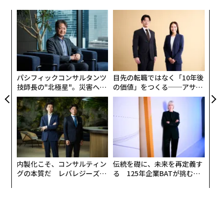
“
シ
グ
“
オ
ジ
パシフィックコンサルタンツ
目先の転職ではなく「10年後
技師長の"北極星"。災害への
の価値」をつくる──アサイ
無力感を乗り越え見つけた、
ンの長期伴走型支援とは
防災一筋20年の答え
内製化こそ、コンサルティン
伝統を礎に、未来を再定義す
グの本質だ レバレジーズが
る 125年企業BATが挑むス
実践する、次世代ファームの
モークレスな未来
全貌