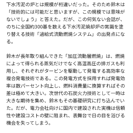
下水汚泥の炉とは規模が桁違いだった。そのため鈴木は
「技術的には可能だと思いますが、この規模では意味が
ないでしょう」と答えた。だが、この何気ない会話が、
のちに全国約300基を数える下水汚泥焼却炉の常識を塗
り替える技術「過給式流動燃焼システム」の出発点にな
る。
鈴木が長年取り組んできた「加圧流動層燃焼」は、燃焼
によって得られる蒸気だけでなく高温高圧の排ガスも利
用し、それぞれがタービンを駆動して発電する高効率な
複合発電技術である。この発電方式を採用すれば発電効
率は数パーセント向上し、燃料消費量に換算すればその
差は極めて大きい。次世代の石炭火力技術として一時は
大きな期待を集め、鈴木もその基礎研究に打ち込んでい
た。だが、電力会社向けに国内で建設された実機は信頼
性や建設コストの壁に阻まれ、表舞台で日の目を浴びる
機会を失ってしまう。