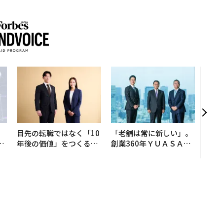
エン
ナ併
s 
タマ
を徹
目先の転職ではなく「10
「老舗は常に新しい」。
は
年後の価値」をつくる─
創業360年ＹＵＡＳＡと
ク
─アサインの長期伴走型
カクシンCEO田尻望が語
れ
支援とは
る、AIを超える人の価値
I