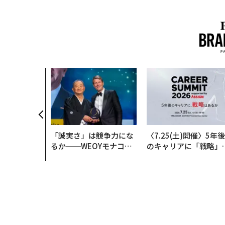
「誠実さ」は競争力にな
〈7.25(土)開催〉5年後
るか──WEOYモナコで
のキャリアに「戦略」
見た、くら寿司の経営哲
あるか。トップエグゼ
学
ティブのキャリアに触
る1日│CAREER SUMM
T 2026