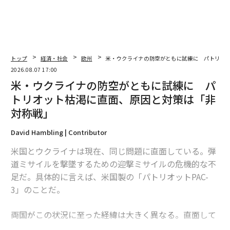
トップ
経済・社会
欧州
米・ウクライナの防空がともに試練に パトリオ
2026.08.07 17:00
米・ウクライナの防空がともに試練に パ
トリオット枯渇に直面、原因と対策は「非
対称戦」
David Hambling | Contributor
米国とウクライナは現在、同じ問題に直面している。弾
道ミサイルを撃墜するための迎撃ミサイルの危機的な不
足だ。具体的に言えば、米国製の「パトリオットPAC-
3」のことだ。
両国がこの状況に至った経緯は大きく異なる。直面して
いる課題は本質的に同じだが、模索する解決策もまた大