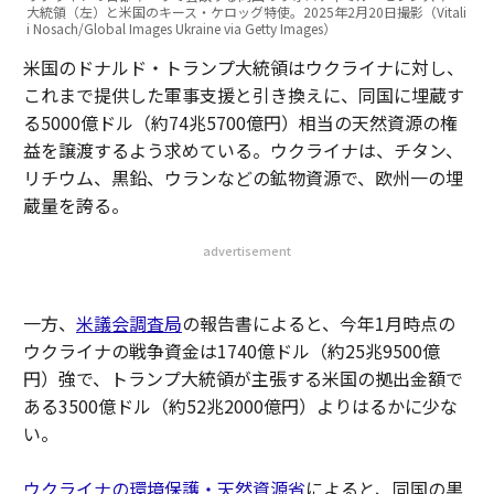
大統領（左）と米国のキース・ケロッグ特使。2025年2月20日撮影（Vitali
i Nosach/Global Images Ukraine via Getty Images）
米国のドナルド・トランプ大統領はウクライナに対し、
これまで提供した軍事支援と引き換えに、同国に埋蔵す
る5000億ドル（約74兆5700億円）相当の天然資源の権
益を譲渡するよう求めている。ウクライナは、チタン、
リチウム、黒鉛、ウランなどの鉱物資源で、欧州一の埋
蔵量を誇る。
advertisement
一方、
米議会調査局
の報告書によると、今年1月時点の
ウクライナの戦争資金は1740億ドル（約25兆9500億
円）強で、トランプ大統領が主張する米国の拠出金額で
ある3500億ドル（約52兆2000億円）よりはるかに少な
い。
ウクライナの環境保護・天然資源省
によると、同国の黒