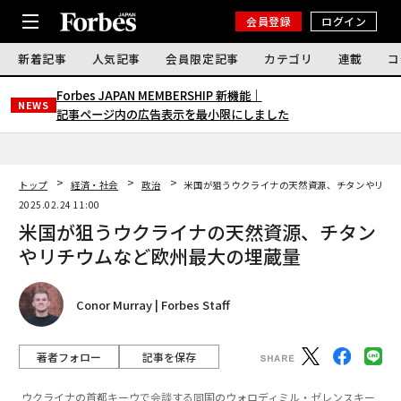
会員登録
ログイン
新着記事
人気記事
会員限定記事
カテゴリ
連載
コ
Forbes JAPAN MEMBERSHIP 新機能｜
NEWS
記事ページ内の広告表示を最小限にしました
トップ
経済・社会
政治
米国が狙うウクライナの天然資源、チタンやリチ
2025.02.24 11:00
米国が狙うウクライナの天然資源、チタン
やリチウムなど欧州最大の埋蔵量
Conor Murray | Forbes Staff
著者フォロー
記事を保存
ウクライナの首都キーウで会談する同国のウォロディミル・ゼレンスキー