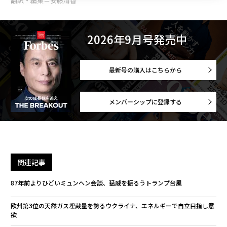
翻訳・編集＝安藤清香
2026年9月号発売中
最新号の購入はこちらから
メンバーシップに登録する
関連記事
87年前よりひどいミュンヘン会談、猛威を振るうトランプ台風
欧州第3位の天然ガス埋蔵量を誇るウクライナ、エネルギーで自立目指し意
欲