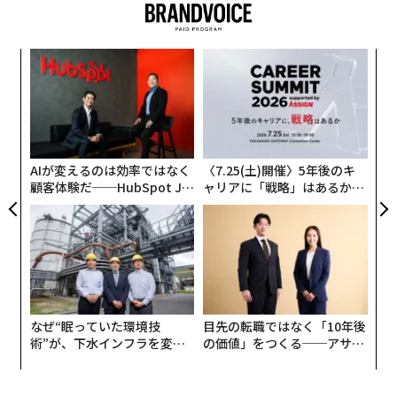
果を
「
EN
3
明
C
エ
る
設オ
が
が
AIが変えるのは効率ではなく
〈7.25(土)開催〉5年後のキ
顧客体験だ──HubSpot Ja
ャリアに「戦略」はあるか。
panが語る「Grow Better」
トップエグゼクティブのキャ
な組織のつくり方
リアに触れる1日│CAREER S
UMMIT 2026
なぜ“眠っていた環境技
目先の転職ではなく「10年後
術”が、下水インフラを変え
の価値」をつくる──アサイ
たのか──産総研×月島JFE
ンの長期伴走型支援とは
アクアソリューションの10年