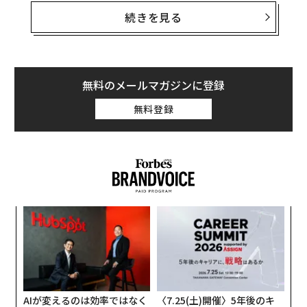
きく異なるものになるかもしれない。これは非対称戦、
続きを見る
つまり敵に貴重な資源をより多く消耗させる方法をめぐ
る問題であり、この分野では、相手よりも多くの資金を
投入できることを頼みにしてきた米国防総省よりも、限
られた資源で戦ってきたウクライナに分がある。
無料のメールマガジンに登録
無料登録
ウクライナへの長期にわたる「ミサイル攻囲」
ウクライナは4年以上にわたりロシアの空襲にさらされ
ており、それはエスカレートし続けている。攻撃は当初
は、航空機から発射される空対地ミサイル、巡航ミサイ
ル、弾道ミサイルを組み合わせたものだった。2022年9
月以降、ミサイルに加え
果を
「
「シャヘド」自爆ドローン（無人機）
も投入されるよう
EN
3
明
C
になった。シャヘドの飛来数は最初は1日に十機単位だ
エ
る
ったものが、そのうち百機単位になり、さらに最近は1
設オ
が
千機近くに達する日もあるなど、増加の一途をたどって
が
きた。
AIが変えるのは効率ではなく
〈7.25(土)開催〉5年後のキ