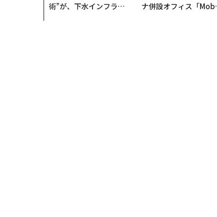
術”が、下水インフラを
ナ併設オフィス「Mobi
変えたのか──産総研×
s Park」がオープン─
月島JFEアクアソリュー
タマディックが健康経
ションの10年
を徹底する理由
トップ
キャリア・教育
キャリア
高収入に直結
キャリア
2025.02.19 12:30
高収入に直結 「今、学ぶ
習方法