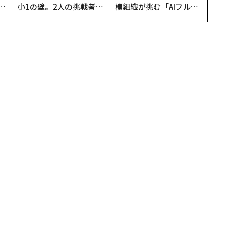
u
小1の壁。2人の挑戦者が
模組織が挑む「AIフル実
─
手にした「次なる武器」
装」“使う”企業から“動
営
く”企業へ【NTTドコモ
ビジネス×PwC】
 「今、学ぶ」べきAIスキル10選とその学習方法
」べきAIスキル10選とその学