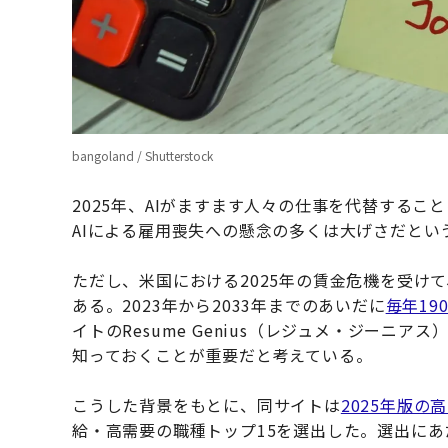
bangoland / Shutterstock
2025年、AIがますます人々の仕事を代替する
AIによる雇用喪失への懸念の多くは大げさだとい
ただし、米国における2025年の賃金危機を受け
ある。2023年から2033年までのあいだに
毎年19
イトのResume Genius（レジュメ・ジーニ
知っておくことが重要だと考えている。
こうした背景をもとに、同サイトは
2025年版の
給・高需要の職種トップ15を選出した。選出に