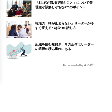
「Z世代が職場で望むこと」について管
理職が誤解しがちな4つのポイント
職場の「噂が止まらない」リーダーが今
すぐ変えるべき3つの話し方
組織を蝕む複雑さ、その正体はリーダー
の選択の積み重ねにある
Recommended by