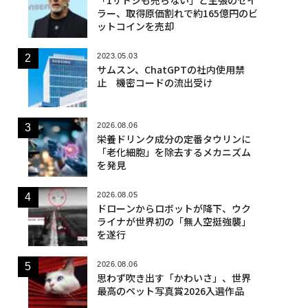
ラー、取得原価割れで約165億円のビ
ットコインを売却
2023.05.03
サムスン、ChatGPTの社内使用禁
止 機密コードの流出受け
2026.08.06
栄養ドリンク成分の定番タウリンに
「老化細胞」を除去するメカニズム
を発見
2026.08.05
ドローンからロボットが降下、ウク
ライナが世界初の「無人空挺強襲」
を遂行
2026.08.06
思わず吹き出す「かわいさ」、世界
最高のペット写真賞2026入選作品