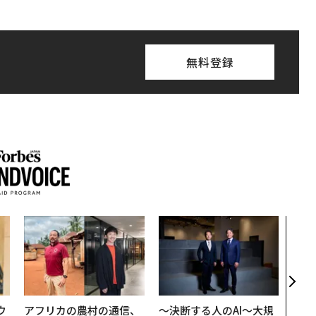
無料登録
挑戦
創に
QAI
ウ
アフリカの農村の通信、
〜決断する人のAI〜大規