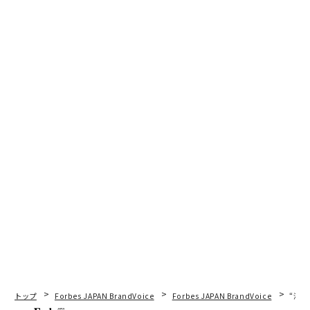
トップ
Forbes JAPAN BrandVoice
Forbes JAPAN BrandVoice
“泊