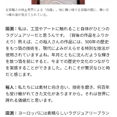
左官職人の挾土秀平による「白龍」。地に舞い降りる双龍の間に、舞い立
つ蝶の姿が見立てられている。
田渕：
私は、工芸やアートに触れること自体がひとつの
ラグジュアリーだと思うんです。（背後の作品をふりか
えり）例えば、この裕人さんの作品には、500年の歴史
をもつ箔の技術を、現代によみがえらせる特別な技法が
使用されていますよね。年月とともに沈んだような輝き
を放つ箔を前にすると、今までの歴史や文化のつながり
を実感することができました。これこそが贅沢なひと時
だと感じます。
裕人：
私たちには素材と向き合い、技術を磨き、何百年
も受け継がれてきた文化がありますから。それは世界に
誇れる価値だと思います。
田渕：
ヨーロッパには素晴らしいラグジュアリーブラン