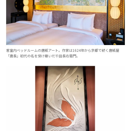
客室内ベッドルームの唐紙アート。作家は1624年から京都で続く唐紙屋
「唐長」初代の名を受け継いだ千田長右衛門。