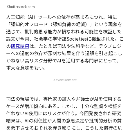
Shutterstock.com
人工知能（AI）ツールへの依存が高まるにつれ、特に
「認知的オフロード（認知負荷の軽減）」という現象を
通じて、批判的思考能力が損なわれる可能性を検証した
論文が今月、社会学の学術誌Societiesに掲載された。こ
の
研究結果
は、たとえば司法や法科学など、テクノロジ
ーへの過度の依存が深刻な結果を伴う過誤を引き起こし
かねない高リスク分野でAIを活用する専門家にとって、
重大な意味をもつ。
advertisement
司法の現場では、専門家の証人や弁護士がAIを使用する
ケースが増加傾向にある。しかし、十分な監督や検証を
伴わないAI使用にはリスクが伴う。今回発表された研究
結果は、AIの利便性が人間の意思決定や批判的分析の質
を低下させるおそれを浮き彫りにし、こうした慣行の危