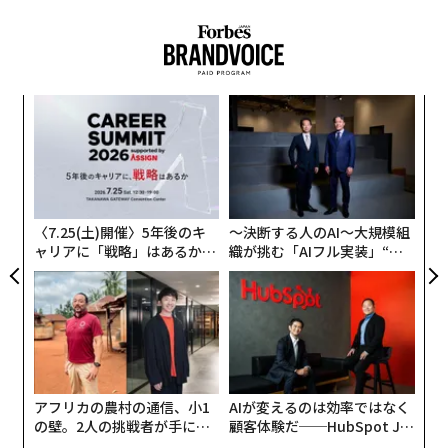
〜
金
個
“
ェ
オ
ジ
〈7.25(土)開催〉5年後のキ
〜決断する人のAI〜大規模組
ャリアに「戦略」はあるか。
織が挑む「AIフル実装」“使
トップエグゼクティブのキャ
う”企業から“動く”企業へ【N
リアに触れる1日│CAREER S
TTドコモビジネス×PwC】
UMMIT 2026
アフリカの農村の通信、小1
AIが変えるのは効率ではなく
の壁。2人の挑戦者が手にし
顧客体験だ──HubSpot Ja
た「次なる武器」
panが語る「Grow Better」