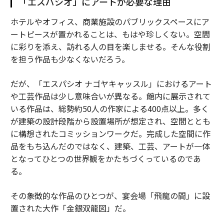
「エスパシオ」にアートが必要な理由
ホテルやオフィス、商業施設のパブリックスペースにア
ートピースが置かれることは、もはや珍しくない。空間
に彩りを添え、訪れる人の目を楽しませる。そんな役割
を担う作品も少なくないだろう。
だが、「エスパシオ ナゴヤキャッスル」におけるアート
や工芸作品は少し意味合いが異なる。館内に展示されて
いる作品は、総勢約50人の作家による400点以上。多く
が建築の設計段階から設置場所が想定され、空間ととも
に構想されたコミッションワークだ。完成した空間に作
品をもち込んだのではなく、建築、工芸、アートが一体
となってひとつの世界観をかたちづくっているのであ
る。
その象徴的な作品のひとつが、宴会場「飛龍の間」に設
置された大作「金銀双龍図」だ。