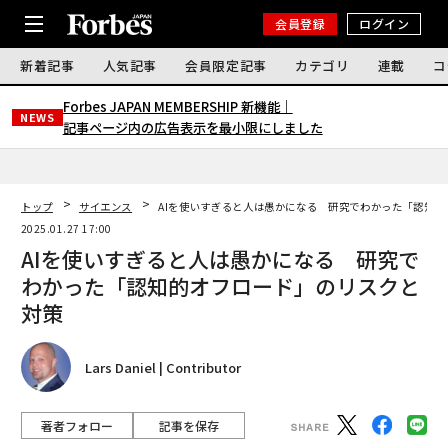
会員登録
ログイン
新着記事
人気記事
会員限定記事
カテゴリ
連載
コ
Forbes JAPAN MEMBERSHIP 新機能｜
NEWS
記事ページ内の広告表示を最小限にしました
トップ
サイエンス
AIを使いすぎると人は愚かになる 研究でわかった「認知
2025.01.27 17:00
AIを使いすぎると人は愚かになる 研究で
わかった「認知的オフロード」のリスクと
対策
Lars Daniel | Contributor
著者フォロー
記事を保存