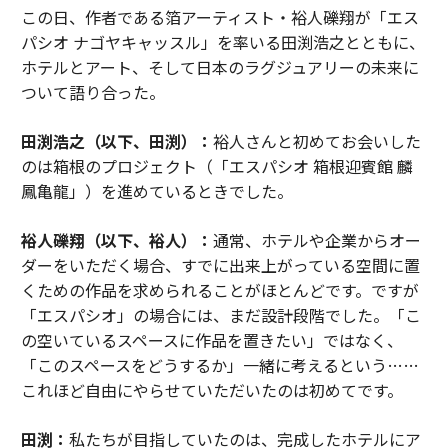
この日、作者である箔アーティスト・裕人礫翔が「エス
パシオ ナゴヤキャッスル」を率いる田渕浩之とともに、
ホテルとアート、そして日本のラグジュアリーの未来に
ついて語り合った。
田渕浩之（以下、田渕）：
裕人さんと初めてお会いした
のは箱根のプロジェクト（「エスパシオ 箱根迎賓館 麟
鳳亀龍」）を進めているときでした。
裕人礫翔（以下、裕人）：
通常、ホテルや企業からオー
ダーをいただく場合、すでに出来上がっている空間に置
くための作品を求められることがほとんどです。ですが
「エスパシオ」の場合には、まだ設計段階でした。「こ
の空いているスペースに作品を置きたい」ではなく、
「このスペースをどうするか」一緒に考えるという……
これほど自由にやらせていただいたのは初めてです。
田渕：
私たちが目指していたのは、完成したホテルにア