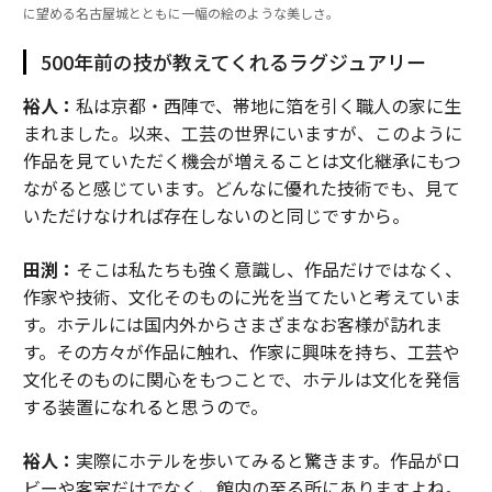
に望める名古屋城とともに一幅の絵のような美しさ。
500年前の技が教えてくれるラグジュアリー
裕人：
私は京都・西陣で、帯地に箔を引く職人の家に生
まれました。以来、工芸の世界にいますが、このように
作品を見ていただく機会が増えることは文化継承にもつ
ながると感じています。どんなに優れた技術でも、見て
いただけなければ存在しないのと同じですから。
田渕：
そこは私たちも強く意識し、作品だけではなく、
作家や技術、文化そのものに光を当てたいと考えていま
す。ホテルには国内外からさまざまなお客様が訪れま
す。その方々が作品に触れ、作家に興味を持ち、工芸や
文化そのものに関心をもつことで、ホテルは文化を発信
する装置になれると思うので。
裕人：
実際にホテルを歩いてみると驚きます。作品がロ
ビーや客室だけでなく、館内の至る所にありますよね。