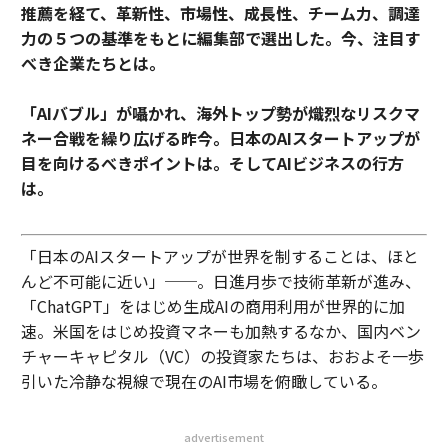
推薦を経て、革新性、市場性、成長性、チーム力、調達
力の５つの基準をもとに編集部で選出した。今、注目す
べき企業たちとは。
「AIバブル」が囁かれ、海外トップ勢が熾烈なリスクマ
ネー合戦を繰り広げる昨今。日本のAIスタートアップが
目を向けるべきポイントは。そしてAIビジネスの行方
は。
「日本のAIスタートアップが世界を制することは、ほと
んど不可能に近い」──。日進月歩で技術革新が進み、
「ChatGPT」をはじめ生成AIの商用利用が世界的に加
速。米国をはじめ投資マネーも加熱するなか、国内ベン
チャーキャピタル（VC）の投資家たちは、おおよそ一歩
引いた冷静な視線で現在のAI市場を俯瞰している。
advertisement