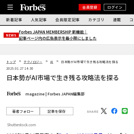
会員登録
ログイン
新着記事
人気記事
会員限定記事
カテゴリ
連載
コ
Forbes JAPAN MEMBERSHIP 新機能｜
NEWS
記事ページ内の広告表示を最小限にしました
トップ
テクノロジー
AI
日本勢がAI市場で生き残る攻略法を探る
2025.01.27 14:30
日本勢がAI市場で生き残る攻略法を探る
magazine | Forbes JAPAN編集部
著者フォロー
記事を保存
Shutterstock.com