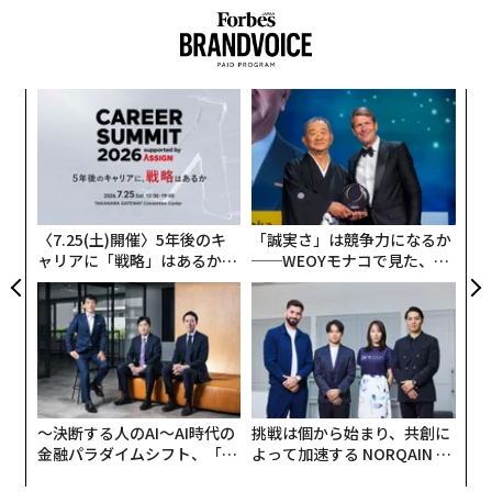
ンツ
目
への
の
た、
ン
“
シ
グ
〈7.25(土)開催〉5年後のキ
「誠実さ」は競争力になるか
ャリアに「戦略」はあるか。
──WEOYモナコで見た、く
トップエグゼクティブのキャ
ら寿司の経営哲学
リアに触れる1日│CAREER S
UMMIT 2026
〜決断する人のAI〜AI時代の
挑戦は個から始まり、共創に
金融パラダイムシフト、「超
よって加速する NORQAIN JA
個別化」の核心 【MUFG×ウ
PAN 特別座談会