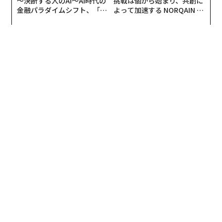
〜決断する人のAI〜AI時代の
挑戦は個から始まり、共創に
金融パラダイムシフト、「超
よって加速する NORQAIN JA
個別化」の核心 【MUFG×ウ
PAN 特別座談会
ェルスナビ×PwC】