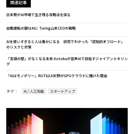
関連記事
日本勢がAI市場で生き残る攻略法を探る
自動運転の鍵はAIに Turing山本CEOの戦略
AIを使いすぎると人は愚かになる 研究でわかった「認知的オフロード」
のリスクと対策
「言語の壁」がなくなる未来 Kotobaが音声AIで目指すジャイアントキリン
グ
「AIはモノポリー」RUTILEA矢野がGPUクラウドに賭けた理由
タグ：
AI / 人工知能
スタートアップ