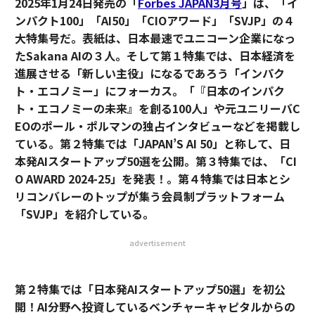
2025年1月24日発売の「
Forbes JAPAN3月号
」は、「イ
ンパクト100」「AI50」「CIOアワード」「SVJP」の４
大特集号だ。表紙は、日本最速でユニコーン企業になっ
たSakana AIの３人。そして第１特集では、日本経済を
進展させる「新しい主役」になるであろう「インパク
ト・エコノミー」にフォーカス。「『日本のインパク
ト・エコノミーの未来』を創る100人」や元ユニリーバC
EOのポール・ポルマンの独占インタビューなどを掲載し
ている。第２特集では「JAPAN’S AI 50」と称して、日
本発AIスタートアップ50選を公開。第３特集では、「CI
O AWARD 2024-25」を発表！。第４特集では日本とシ
リコンバレーのトップが集う会員制プラットフォーム
「SVJP」を紹介している。
advertisement
第２特集では「日本発AIスタートアップ50選」を初公
開！AI分野へ投資しているベンチャーキャピタルからの