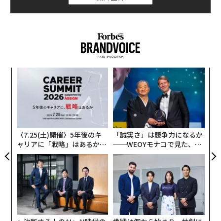
ンツ
目
への
の
た、
ン
“
シ
グ
〈7.25(土)開催〉5年後のキ
「誠実さ」は競争力になるか
ャリアに「戦略」はあるか。
──WEOYモナコで見た、く
トップエグゼクティブのキャ
ら寿司の経営哲学
リアに触れる1日│CAREER S
UMMIT 2026