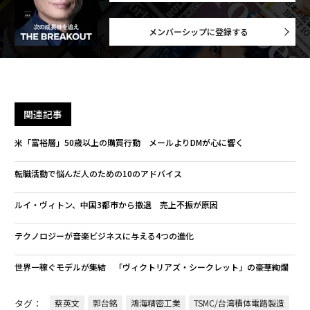
メンバーシップに登録する
関連記事
米「富裕層」50歳以上の購買行動 メールよりDMが心に響く
転職活動で悩んだ人のための10のアドバイス
ルイ・ヴィトン、中国3都市から撤退 売上不振が原因
テクノロジーが音楽ビジネスに与える4つの進化
世界一稼ぐモデルが集結 「ヴィクトリアズ・シークレット」の豪華絢爛
タグ：
蔡英文
郭台銘
鴻海精密工業
TSMC/台湾積体電路製造