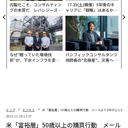
内製化こそ、コンサルティン
〈7.25(土)開催〉5年後のキ
グの本質だ レバレジーズが
ャリアに「戦略」はあるか。
実践する、次世代ファームの
トップエグゼクティブのキャ
全貌
リアに触れる1日│CAREER S
UMMIT 2026
なぜ“眠っていた環境技
パシフィックコンサルタンツ
術”が、下水インフラを変え
技師長の"北極星"。災害への
たのか──産総研×月島JFE
無力感を乗り越え見つけた、
アクアソリューションの10年
防災一筋20年の答え
トップ
ビジネス
米「富裕層」50歳以上の購買行動 メールよりDMが心に響く
2015.11.19 12:37
米「富裕層」50歳以上の購買行動 メール