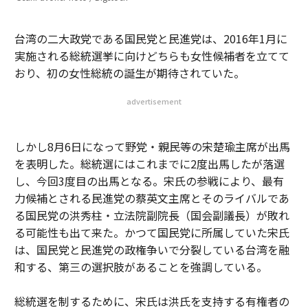
台湾の二大政党である国民党と民進党は、2016年1月に
実施される総統選挙に向けどちらも女性候補者を立てて
おり、初の女性総統の誕生が期待されていた。
advertisement
しかし8月6日になって野党・親民等の宋楚瑜主席が出馬
を表明した。総統選にはこれまでに2度出馬したが落選
し、今回3度目の出馬となる。宋氏の参戦により、最有
力候補とされる民進党の蔡英文主席とそのライバルであ
る国民党の洪秀柱・立法院副院長（国会副議長）が敗れ
る可能性も出て来た。かつて国民党に所属していた宋氏
は、国民党と民進党の政権争いで分裂している台湾を融
和する、第三の選択肢があることを強調している。
総統選を制するために、宋氏は洪氏を支持する有権者の