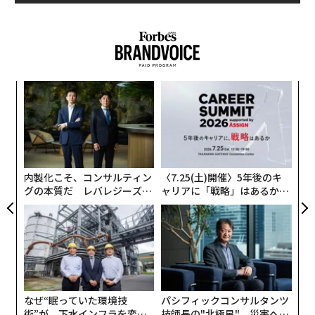
・テクノロジーによって消費者とブランドの関わり方が
変化し続ける中、高級ブランドは現在、潜在顧客に適切
なタイミングで適切なメッセージを伝えるための効果的
な方法の確立という課題に直面している。
・オンラインとオフラインの双方で顧客に個人的な経験
“
を提供できれば、そのブランドは競合との闘いで優位に
シ
立てる。
グ
「
─
ら
内製化こそ、コンサルティン
〈7.25(土)開催〉5年後のキ
グの本質だ レバレジーズが
ャリアに「戦略」はあるか。
実践する、次世代ファームの
トップエグゼクティブのキャ
全貌
リアに触れる1日│CAREER S
UMMIT 2026
なぜ“眠っていた環境技
パシフィックコンサルタンツ
術”が、下水インフラを変え
技師長の"北極星"。災害への