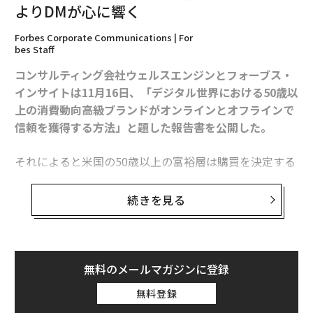
よりDMが心に響く
Forbes Corporate Communications | For
bes Staff
コンサルティング会社ウェルスエンジンとフォーブス・
インサイトは11月16日、「デジタル世界における50歳以
上の消費動向――高級ブランドがオンラインとオフラインで
信頼を獲得する方法」と題した報告書を公開した。
それによると米国の50歳以上の富裕層は購買を決定する
際、実際に目で見た体験を重視していることが分かっ
た。アメリカの50歳以上の年収総額は約3.6兆ドル(約44
続きを見る
4兆円)で、全世帯の可処分所得の総額の49%を占める。
これら世代の購入意欲を刺激するには、オンラインとオ
フラインの統合的なアプローチが必要なのだ。ウェルス
エンジンのマーク・ローガンCEOは次の2点を指摘し
無料のメールマガジンに登録
た。
無料登録