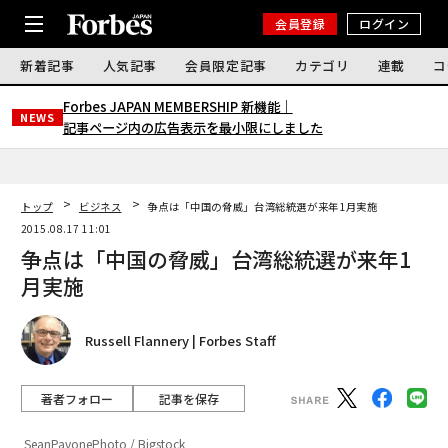
会員登録
ログイン
新着記事
人気記事
会員限定記事
カテゴリ
連載
コ
Forbes JAPAN MEMBERSHIP 新機能｜
NEWS
記事ページ内の広告表示を最小限にしました
トップ
ビジネス
争点は「中国の脅威」台湾総統選が来年1月実施
2015.08.17 11:01
争点は「中国の脅威」台湾総統選が来年1
月実施
Russell Flannery | Forbes Staff
著者フォロー
記事を保存
SeanPavonePhoto / Bigstock