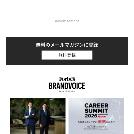
advertisement
無料のメールマガジンに登録
無料登録
“
シ
グ
「
─
ら