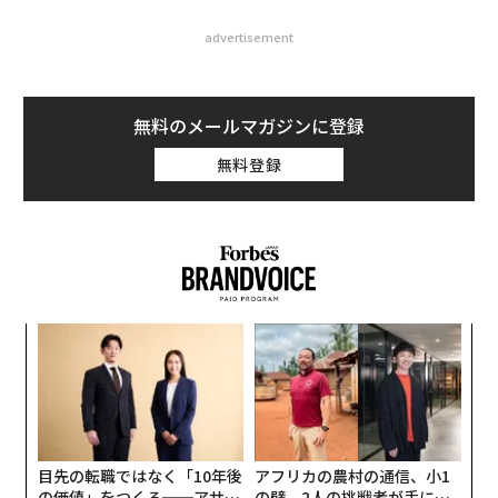
advertisement
無料のメールマガジンに登録
無料登録
革
ク
た「
“
オ
ジ
目先の転職ではなく「10年後
アフリカの農村の通信、小1
の価値」をつくる──アサイ
の壁。2人の挑戦者が手にし