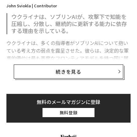
John Sviokla | Contributor
ウクライナは、ソブリンAIが、攻撃下で知能を
圧縮し、分散し、継続的に更新する能力に依存
する理由を示している。
ウクライナは、多くの指導者がソブリンAIについて抱い
ている考え方の弱点を露呈させた。彼らは、決定的な軍
事的優位は最も高度なフロンティアモデルを持つ国に属
すると想定している。
続きを見る
フロンティア能力は極めて重要である。だがウクライナ
の経験が示すのは、それが軍事的優位の始まりにすぎ
ず、完成形ではないということだ。
無料のメールマガジンに登録
有用な戦略モデルは次のように表せる。
無料登録
軍事AI能力 = その国が利用できるフロンティア能力 ×
それを国家目標に移転・圧縮・適応させる能力 × 部隊