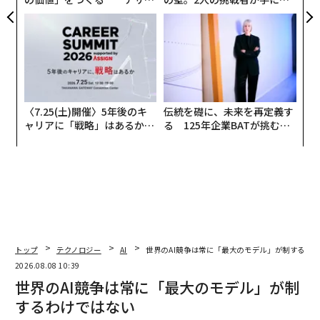
ンの長期伴走型支援とは
た「次なる武器」
〈7.25(土)開催〉5年後のキ
伝統を礎に、未来を再定義す
ャリアに「戦略」はあるか。
る 125年企業BATが挑むス
トップエグゼクティブのキャ
モークレスな未来
リアに触れる1日│CAREER S
UMMIT 2026
トップ
テクノロジー
AI
世界のAI競争は常に「最大のモデル」が制するわ
2026.08.08 10:39
世界のAI競争は常に「最大のモデル」が制
するわけではない