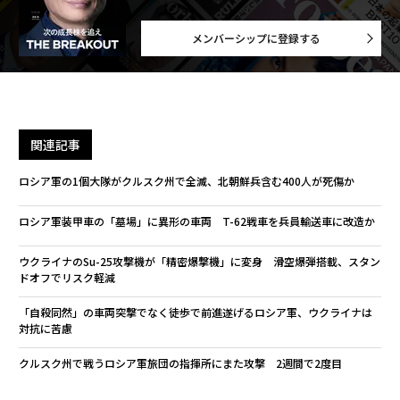
メンバーシップに登録する
関連記事
ロシア軍の1個大隊がクルスク州で全滅、北朝鮮兵含む400人が死傷か
ロシア軍装甲車の「墓場」に異形の車両 T-62戦車を兵員輸送車に改造か
ウクライナのSu-25攻撃機が「精密爆撃機」に変身 滑空爆弾搭載、スタン
ドオフでリスク軽減
「自殺同然」の車両突撃でなく徒歩で前進遂げるロシア軍、ウクライナは
対抗に苦慮
クルスク州で戦うロシア軍旅団の指揮所にまた攻撃 2週間で2度目