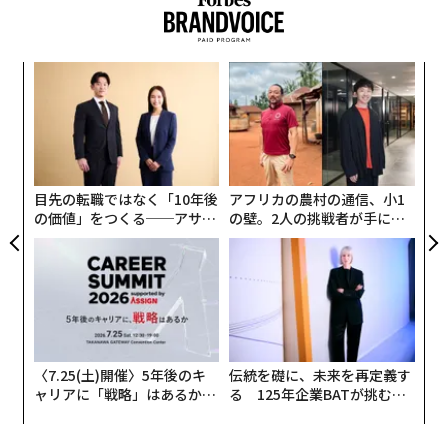
全体への展開密度 × 更新・適応の速度 × 戦闘条件下で
のレジリエンス。
革
これは実証的に検証された方程式ではない。システム全
ク
体を考えるための枠組みである。
た「
“
オ
各要素が乗算で結びつくのは、1つの要素がほぼゼロで
ジ
あれば、他の強みを打ち消し得るからだ。世界で最も賢
目先の転職ではなく「10年後
アフリカの農村の通信、小1
いモデルであっても、利用可能なハードウェア上で動作
の価値」をつくる──アサイ
の壁。2人の挑戦者が手にし
せず、電子戦を生き延びられず、戦術の最前線に届か
ンの長期伴走型支援とは
た「次なる武器」
ず、敵が戦術を変えるたびに更新できないのであれば、
戦場での価値は限られる。
ウクライナは、このシステムレベルのアプローチの重要
性、そして一部領域ではその優位性を、繰り返し示して
〈7.25(土)開催〉5年後のキ
伝統を礎に、未来を再定義す
きた。同国の防衛エコシステムは、前線の運用担当者、
ャリアに「戦略」はあるか。
る 125年企業BATが挑むス
エンジニア、スタートアップ、資金提供者、政府プログ
トップエグゼクティブのキャ
モークレスな未来
リアに触れる1日│CAREER S
ラムを、異例に短いフィードバックループで結びつけて