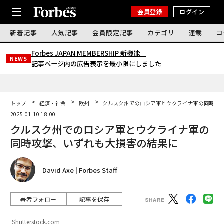
会員登録
ログイン
新着記事
人気記事
会員限定記事
カテゴリ
連載
コ
Forbes JAPAN MEMBERSHIP 新機能｜
NEWS
記事ページ内の広告表示を最小限にしました
トップ
経済・社会
欧州
クルスク州でのロシア軍とウクライナ軍の同時攻
2025.01.10 18:00
クルスク州でのロシア軍とウクライナ軍の
同時攻撃、いずれも大損害の結果に
David Axe | Forbes Staff
著者フォロー
記事を保存
Shutterstock.com