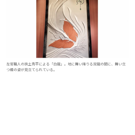
左官職人の挾土秀平による「白龍」。地に舞い降りる双龍の間に、舞い立
つ蝶の姿が見立てられている。
田渕：
私は、工芸やアートに触れること自体がひとつの
ラグジュアリーだと思うんです。（背後の作品をふりか
えり）例えば、この裕人さんの作品には、500年の歴史
をもつ箔の技術を、現代によみがえらせる特別な技法が
使用されていますよね。年月とともに沈んだような輝き
を放つ箔を前にすると、今までの歴史や文化のつながり
を実感することができました。これこそが贅沢なひと時