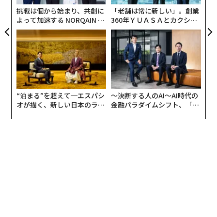
リア
挑戦は個から始まり、共創に
「老舗は常に新しい」。創業
UM
よって加速する NORQAIN JA
360年ＹＵＡＳＡとカクシン
PAN 特別座談会
CEO田尻望が語る、AIを超え
る人の価値
“泊まる”を超えて─エスパシ
〜決断する人のAI〜AI時代の
オが描く、新しい日本のラグ
金融パラダイムシフト、「超
ジュアリー（中編）
個別化」の核心 【MUFG×ウ
ェルスナビ×PwC】