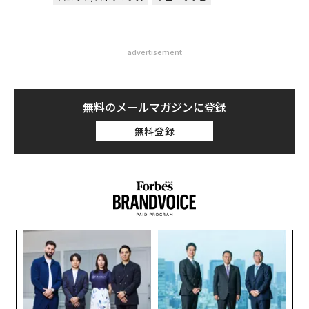
advertisement
無料のメールマガジンに登録
無料登録
ナ併
伝
k」
る
ック
モ
〈7
由
ャ
ト