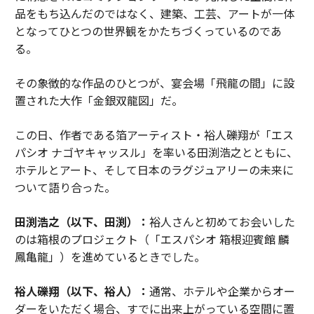
品をもち込んだのではなく、建築、工芸、アートが一体
となってひとつの世界観をかたちづくっているのであ
る。
その象徴的な作品のひとつが、宴会場「飛龍の間」に設
置された大作「金銀双龍図」だ。
この日、作者である箔アーティスト・裕人礫翔が「エス
パシオ ナゴヤキャッスル」を率いる田渕浩之とともに、
ホテルとアート、そして日本のラグジュアリーの未来に
ついて語り合った。
田渕浩之（以下、田渕）：
裕人さんと初めてお会いした
のは箱根のプロジェクト（「エスパシオ 箱根迎賓館 麟
鳳亀龍」）を進めているときでした。
裕人礫翔（以下、裕人）：
通常、ホテルや企業からオー
ダーをいただく場合、すでに出来上がっている空間に置