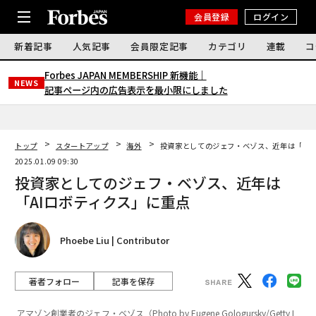
会員登録
ログイン
新着記事
人気記事
会員限定記事
カテゴリ
連載
コ
Forbes JAPAN MEMBERSHIP 新機能｜
NEWS
記事ページ内の広告表示を最小限にしました
トップ
スタートアップ
海外
投資家としてのジェフ・ベゾス、近年は「AI
2025.01.09 09:30
投資家としてのジェフ・ベゾス、近年は
「AIロボティクス」に重点
Phoebe Liu | Contributor
著者フォロー
記事を保存
アマゾン創業者のジェフ・ベゾス（Photo by Eugene Gologursky/Getty I