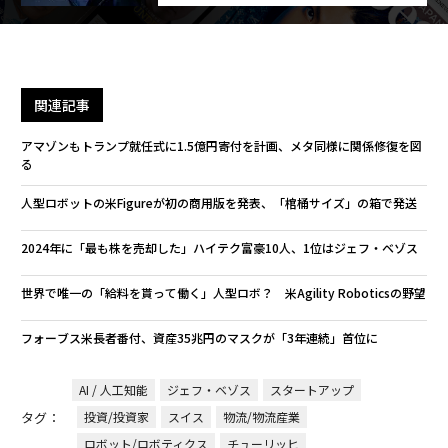
関連記事
アマゾンもトランプ就任式に1.5億円寄付を計画、メタ同様に関係修復を図
る
人型ロボットの米Figureが初の商用版を発表、「棺桶サイズ」の箱で発送
2024年に「最も株を売却した」ハイテク富豪10人、1位はジェフ・ベゾス
世界で唯一の「給料を貰って働く」人型ロボ？ 米Agility Roboticsの野望
フォーブス米長者番付、資産35兆円のマスクが「3年連続」首位に
AI / 人工知能
ジェフ・ベゾス
スタートアップ
タグ：
投資/投資家
スイス
物流/物流産業
ロボット/ロボティクス
チューリッヒ