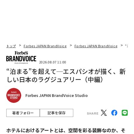
トップ
Forbes JAPAN BrandVoice
Forbes JAPAN BrandVoice
“泊
2026.08.07 11:00
“泊まる”を超えて─エスパシオが描く、新
しい日本のラグジュアリー（中編）
Forbes JAPAN BrandVoice Studio
著者フォロー
記事を保存
ホテルにおけるアートとは、空間を彩る装飾なのか、そ