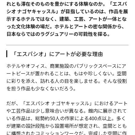
れとも滞在そのものを豊かにする体験なのか。「エスパ
シオ ナゴヤキャッスル」が目指しているのは、作品を展
示するホテルではなく、建築、工芸、アートが一体とな
った文化体験の場だ。ホテルとアートの密な関係から、
日本ならではのラグジュアリーの可能性を探る。
「エスパシオ」にアートが必要な理由
ホテルやオフィス、商業施設のパブリックスペースにア
ートピースが置かれることは、もはや珍しくない。空間
に彩りを添え、訪れる人の目を楽しませる。そんな役割
を担う作品も少なくないだろう。
だが、「エスパシオ ナゴヤキャッスル」におけるアート
や工芸作品は少し意味合いが異なる。館内に展示されて
いる作品は、総勢約50人の作家による400点以上。多く
が建築の設計段階から設置場所が想定され、空間ととも
に構想されたコミッションワークだ。完成した空間に作