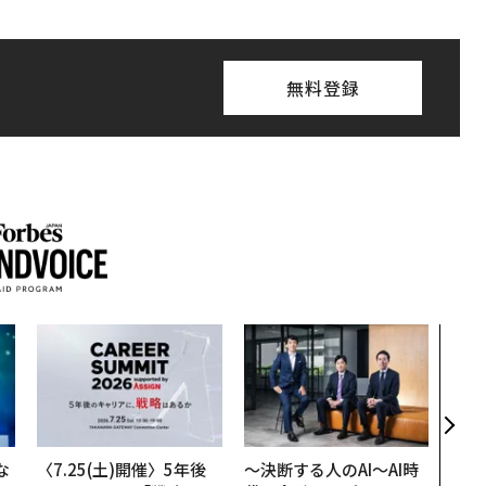
無料登録
「コ
果を左
E」
「挑
な
〈7.25(土)開催〉5年後
〜決断する人のAI〜AI時