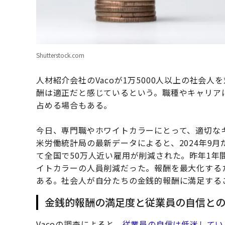
Shutterstock.com
人材紹介会社のVacoが1万5000人以上の社会人
酬は適正だと感じているという。職種やキャリア
占める場合もある。
今日、専門職やホワイトカラーにとって、適切な
米労働統計局の最新データによると、2024年9
て全国で50万人近い雇用が削減された。昨年1年間
イトカラーの人員削減だった。報酬を最大化する
ある。社会人が自分たちの金銭的報酬に満足する
金銭的報酬の満足度と従業員の自信と
Vacoの調査によると、
従業員の自信は低迷してい