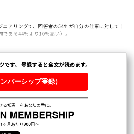
合
ジニアリングで、回答者の54％が自分の仕事に対して十
である44％より10％高い）。