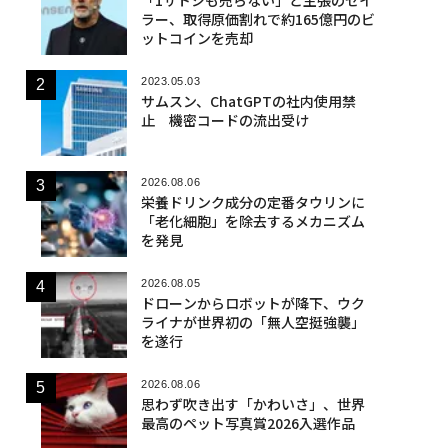
ラー、取得原価割れで約165億円のビ
ットコインを売却
2023.05.03
サムスン、ChatGPTの社内使用禁
止 機密コードの流出受け
2026.08.06
栄養ドリンク成分の定番タウリンに
「老化細胞」を除去するメカニズム
を発見
2026.08.05
ドローンからロボットが降下、ウク
ライナが世界初の「無人空挺強襲」
を遂行
2026.08.06
思わず吹き出す「かわいさ」、世界
最高のペット写真賞2026入選作品