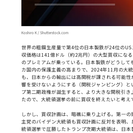
Koshiro K / Shutterstock.com
世界の粗鋼生産量で第4位の日本製鉄が24位のU
収価格は141億ドル（約2兆円）の大型買収にな
のプレミアムが乗っている。日本製鉄がどうして
カ国内の保護主義の高まりで、2024年11月の
も、日本からの輸出には高関税が課される可能性
響を受けないようにする（関税ジャンピング）と
プ第二期政権が誕生すると、より大きな関税引き
たので、大統領選挙の前に買収を終えたいと考え
しかし、買収計画は、暗礁に乗り上げる。第一の
主党のバイデン大統領も買収計画に反対を表明、
統領選挙で圧勝したトランプ次期大統領は、日本