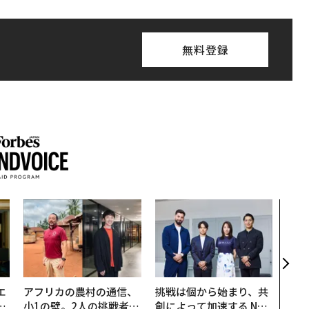
無料登録
〈7
のキ
ある
ティ
る1日
T 20
エ
アフリカの農村の通信、
挑戦は個から始まり、共
い
小1の壁。2人の挑戦者が
創によって加速する NOR