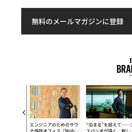
無料のメールマガジンに登録
AI〜AI時
ラダイムシフ
別化」の核心
ウェルスナビ
エンジニアのためのサウ
“泊まる”を超えて──
ナ併設オフィス「Mobiu
スパシオが描く、新し