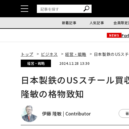
新着記事
人気記事
会員限定
Fo
NEWS
トップ
ビジネス
経営・戦略
日本製鉄のUSス
経営・戦略
2024.12.28 13:30
日本製鉄のUSスチール買
隆敏の格物致知
伊藤 隆敏 | Contributor
著