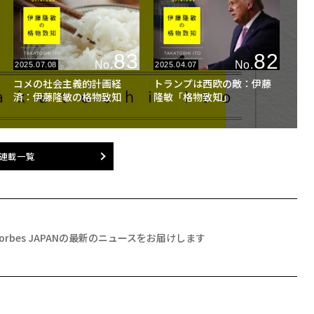
83
82
No.
No.
2025.07.08
2025.04.07
コメの社会主義的計画経
トランプは西欧の敵：伊藤
済：伊藤隆敏の格物致知
隆敏「格物致知」
連載一覧
Forbes JAPANの最新のニュースをお届けします