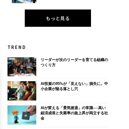
もっと見る
TREND
リーダーが次のリーダーを育てる組織の
つくり方
AI投資の95%が「見えない」損失に。中
小企業が陥る落とし穴
AIが変える「景気後退」の常識──高い
経済成長と失業率の急上昇が両立する社
会