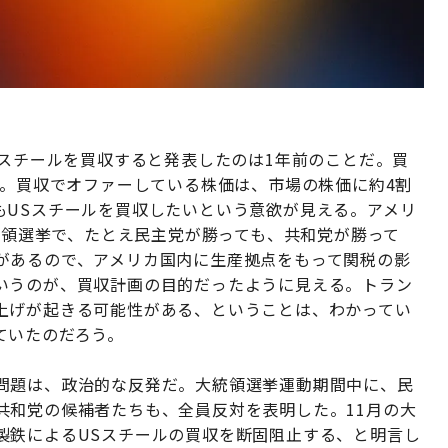
Sスチールを買収すると発表したのは1年前のことだ。買
る。買収でオファーしている株価は、市場の株価に約4割
もUSスチールを買収したいという意欲が見える。アメリ
大統領選挙で、たとえ民主党が勝っても、共和党が勝って
があるので、アメリカ国内に生産拠点をもって関税の影
いうのが、買収計画の目的だったように見える。トラン
上げが起きる可能性がある、ということは、わかってい
ていたのだろう。
問題は、政治的な反発だ。大統領選挙運動期間中に、民
共和党の候補者たちも、全員反対を表明した。11月の大
製鉄によるUSスチールの買収を断固阻止する、と明言し