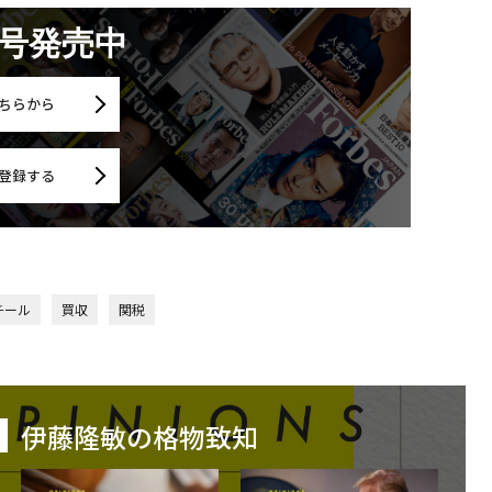
月号発売中
ちらから
登録する
チール
買収
関税
伊藤隆敏の格物致知