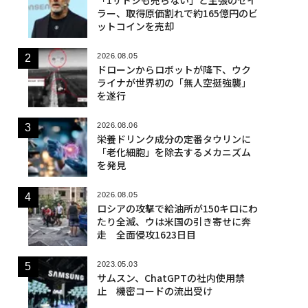
ラー、取得原価割れで約165億円のビ
ットコインを売却
2026.08.05
ドローンからロボットが降下、ウク
ライナが世界初の「無人空挺強襲」
を遂行
2026.08.06
栄養ドリンク成分の定番タウリンに
「老化細胞」を除去するメカニズム
を発見
2026.08.05
ロシアの攻撃で給油所が150キロにわ
たり全滅、ウは米国の引き寄せに奔
走 全面侵攻1623日目
2023.05.03
サムスン、ChatGPTの社内使用禁
止 機密コードの流出受け