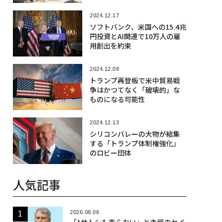
2024.12.17
ソフトバンク、米国への15.4兆
円投資とAI関連で10万人の雇
用創出を約束
2024.12.09
トランプ再登板で米中貿易戦
争はかつてなく「破壊的」な
ものになる可能性
2024.12.13
シリコンバレーの大物が結集
する「トランプ体制権強化」
のロビー団体
人気記事
2026.08.06
「1サトシも売らない」と主張のセイ