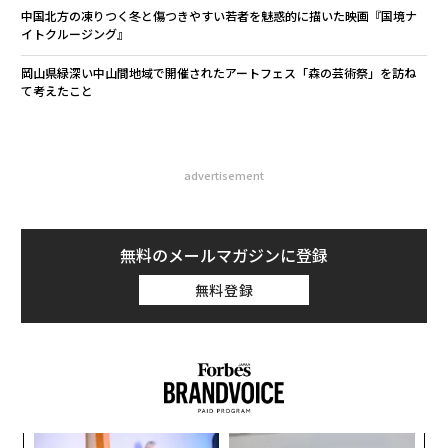
中国北方の凍りつく冬と傷つきやすい若者を魅惑的に描いた映画『国境ナ
イトクルージング』
岡山県緑深い中山間地域で開催されたアートフェス「森の芸術祭」を訪ね
て考えたこと
advertisement
無料のメールマガジンに登録
無料登録
「