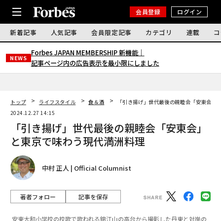
会員登録
ログイン
新着記事
人気記事
会員限定記事
カテゴリ
連載
コ
Forbes JAPAN MEMBERSHIP 新機能｜
NEWS
記事ページ内の広告表示を最小限にしました
トップ
ライフスタイル
食＆酒
「引き揚げ」世代最後の親睦会「安東会」
2024.12.27 14:15
「引き揚げ」世代最後の親睦会「安東会」
と東京で味わう現代満洲料理
中村 正人 | Official Columnist
著者フォロー
記事を保存
安東大和小学校の校歌で歌われる錦江山の高台から撮影した丹東と対岸の