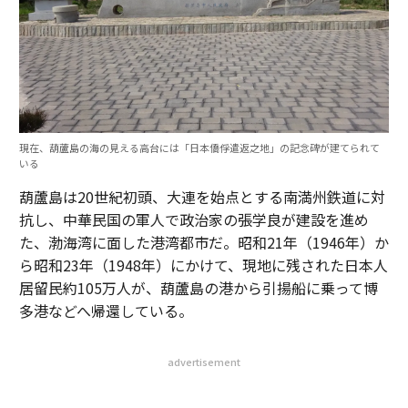
現在、葫蘆島の海の見える高台には「日本僑俘遣返之地」の記念碑が建てられて
いる
葫蘆島は20世紀初頭、大連を始点とする南満州鉄道に対
抗し、中華民国の軍人で政治家の張学良が建設を進め
た、渤海湾に面した港湾都市だ。昭和21年（1946年）か
ら昭和23年（1948年）にかけて、現地に残された日本人
居留民約105万人が、葫蘆島の港から引揚船に乗って博
多港などへ帰還している。
advertisement