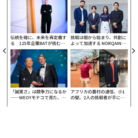
3
C
〈7
る
ャ
ト
リア
伝統を礎に、未来を再定義す
挑戦は個から始まり、共創に
UM
る 125年企業BATが挑むス
よって加速する NORQAIN JA
モークレスな未来
PAN 特別座談会
「誠実さ」は競争力になるか
アフリカの農村の通信、小1
──WEOYモナコで見た、く
の壁。2人の挑戦者が手にし
ら寿司の経営哲学
た「次なる武器」