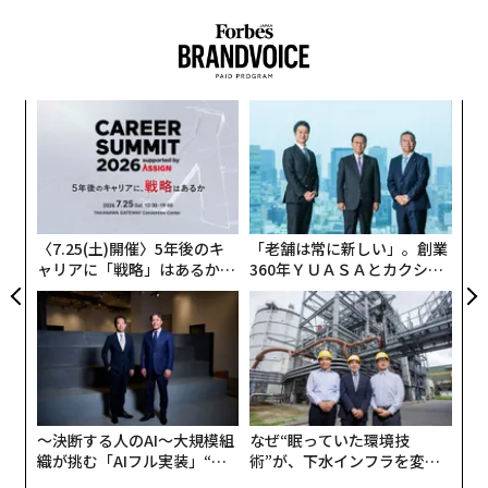
“
シ
グ
目
の
ン
〈7.25(土)開催〉5年後のキ
「老舗は常に新しい」。創業
ャリアに「戦略」はあるか。
360年ＹＵＡＳＡとカクシン
トップエグゼクティブのキャ
CEO田尻望が語る、AIを超え
リアに触れる1日│CAREER S
る人の価値
UMMIT 2026
〜決断する人のAI〜大規模組
なぜ“眠っていた環境技
織が挑む「AIフル実装」“使
術”が、下水インフラを変え
う”企業から“動く”企業へ【N
たのか──産総研×月島JFE