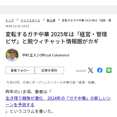
トップ
ライフスタイル
食＆酒
変転するガチ中華 2025年は「経営・管理
2024.12.21 16:15
変転するガチ中華 2025年は「経営・管理
ビザ」と脱ウィチャット情報圏がカギ
中村 正人 | Official Columnist
著者フォロー
記事を保存
今年10月、大塚にオープンしたハラール中華の店「食遇・桜蘭」
昨年のいま頃、筆者は「
生き残り競争が激化 2024年の『ガチ中華』の新しいシ
ーンを予測する
」というコラムを書いた。