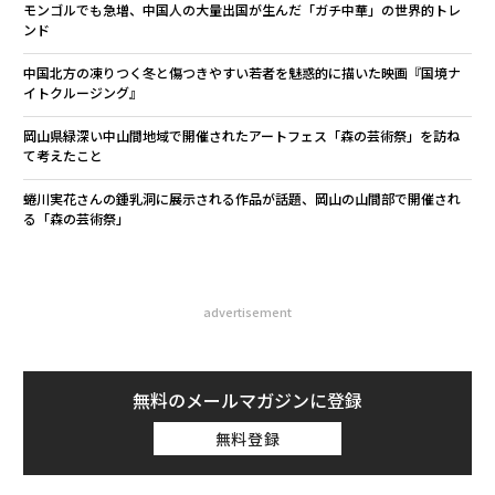
モンゴルでも急増、中国人の大量出国が生んだ「ガチ中華」の世界的トレ
ンド
中国北方の凍りつく冬と傷つきやすい若者を魅惑的に描いた映画『国境ナ
イトクルージング』
岡山県緑深い中山間地域で開催されたアートフェス「森の芸術祭」を訪ね
て考えたこと
蜷川実花さんの鍾乳洞に展示される作品が話題、岡山の山間部で開催され
る「森の芸術祭」
advertisement
無料のメールマガジンに登録
無料登録