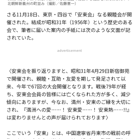
北朝鮮新義州の町並み（撮影／佐藤憲一）
さる11月18日、東京・四谷で「安東会」なる親睦会が開
催された。結成が昭和31年（1956年）という歴史のある
会で、筆者に届いた案内の手紙には次のような文面が記
されていた。
advertisement
〈安東会を振り返りますと、昭和31年4月29日新宿御苑
で開催され、親睦・互助・友愛を期して発足されて以
来、今年で67回の大会開催となります。戦後79年が経
ち、安東会会員の皆様には亡くなられた方が多く、減少
傾向にありますが、今なお、満州・安東のご縁を大切に
され、『満洲への愛……！ 安東愛……！ 安東熱……!!』
は変わりませんとの声が届けられております〉
ここでいう「安東」とは、中国遼寧省丹東市の戦前の呼