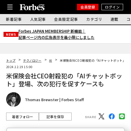
会員登録
ログイン
新着記事
人気記事
会員限定記事
カテゴリ
連載
コ
Forbes JAPAN MEMBERSHIP 新機能｜
NEWS
記事ページ内の広告表示を最小限にしました
トップ
テクノロジー
AI
米保険会社CEO射殺犯の「AIチャットボット」登
2024.12.19 15:00
米保険会社CEO射殺犯の「AIチャットボッ
ト」登場、次の犯行を促すケースも
Thomas Brewster | Forbes Staff
著者フォロー
記事を保存