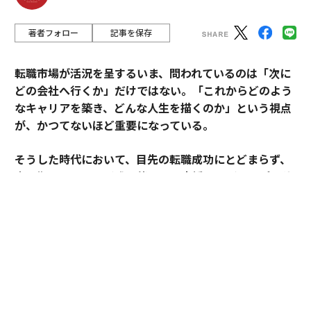
著者フォロー
記事を保存
転職市場が活況を呈するいま、問われているのは「次に
どの会社へ行くか」だけではない。「これからどのよう
なキャリアを築き、どんな人生を描くのか」という視点
が、かつてないほど重要になっている。
そうした時代において、目先の転職成功にとどまらず、
中長期のキャリア形成に伴走する支援を掲げるのがアサ
インだ。
その支援を体現するのが、卓越した実績と高い専門性を
備えたごく限られた人材にのみ与えられる役割「アソシ
エイトプリンシパル」である。今回は、その役割を担う
松井孝太郎と多田有花に、キャリアに寄り添い続ける覚
悟と支援哲学を聞いた。