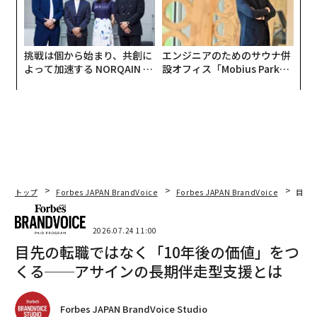
挑戦は個から始まり、共創に
エンジニアのためのサウナ併
よって加速する NORQAIN JA
設オフィス「Mobius Park」
PAN 特別座談会
がオープン──タマディック
が健康経営を徹底する理由
トップ
Forbes JAPAN BrandVoice
Forbes JAPAN BrandVoice
目先
2026.07.24 11:00
目先の転職ではなく「10年後の価値」をつ
くる──アサインの長期伴走型支援とは
Forbes JAPAN BrandVoice Studio