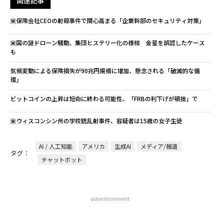
関連記事
米保険会社CEOの射殺事件で関心高まる「企業幹部のセキュリティ対策」
米国の謎ドローン騒動、集団ヒステリー化の様相 金星を誤認したケース
も
気候変動による保険損失が90兆円規模に増加、懸念される「破滅的な循
環」
ビットコインの上昇は短命に終わる可能性、「FRBの利下げが頓挫」で
米ウィスコンシン州の学校銃乱射事件、容疑者は15歳の女子生徒
AI / 人工知能
アメリカ
生成AI
メディア/報道
タグ：
チャットボット
advertisement