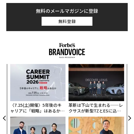
無料のメールマガジンに登録
無料登録
ンツ
“
への
シ
た、
グ
義す
A
むス
顧客
pa
な
〈7.25(土)開催〉5年後のキ
革新は下山で生まれる──レ
ャリアに「戦略」はあるか。
クサスが新型TZとESに込め
トップエグゼクティブのキャ
た「DISCOVER」の哲学
リアに触れる1日│CAREER S
UMMIT 2026