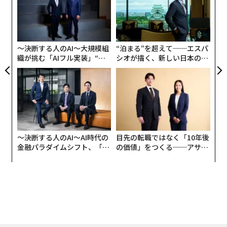
ら
〈7
ャ
ト
リア
〜決断する人のAI〜大規模組
“泊まる”を超えて──エスパ
UM
織が挑む「AIフル実装」“使
シオが描く、新しい日本のラ
う”企業から“動く”企業へ【N
グジュアリー（前編）
TTドコモビジネス×PwC】
〜決断する人のAI〜AI時代の
目先の転職ではなく「10年後
金融パラダイムシフト、「超
の価値」をつくる──アサイ
個別化」の核心 【MUFG×ウ
ンの長期伴走型支援とは
ェルスナビ×PwC】