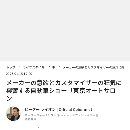
トップ
ライフスタイル
車
メーカーの意欲とカスタマイザーの狂気に興奮
2023.01.15 12:00
メーカーの意欲とカスタマイザーの狂気に
興奮する自動車ショー「東京オートサロ
ン」
ピーター ライオン | Official Columnist
モータージャーナリスト/日本カー・オブ・ザ・イヤー賞
選考委員
著者フォロー
記事を保存
トップ・シークレットがチューンドした日産ZとGT-Rは多くの人の目を引
いた。
東京オートサロンは、日本最大にして最高の自動車ショ
ーだ。
advertisement