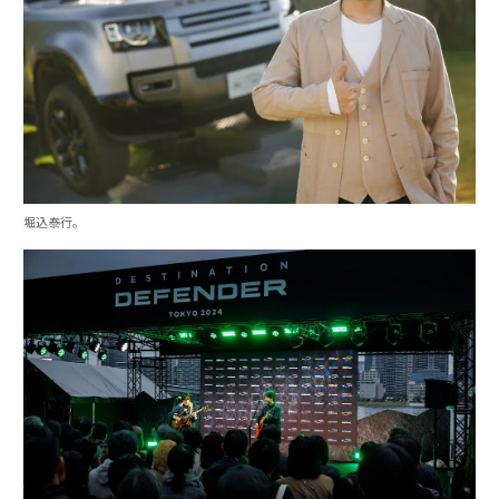
堀込泰行。