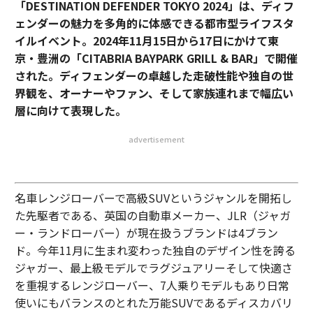
「DESTINATION DEFENDER TOKYO 2024」は、ディフ
ェンダーの魅力を多角的に体感できる都市型ライフスタ
イルイベント。2024年11月15日から17日にかけて東
京・豊洲の「CITABRIA BAYPARK GRILL & BAR」で開催
された。ディフェンダーの卓越した走破性能や独自の世
界観を、オーナーやファン、そして家族連れまで幅広い
層に向けて表現した。
advertisement
名車レンジローバーで高級SUVというジャンルを開拓し
た先駆者である、英国の自動車メーカー、JLR（ジャガ
ー・ランドローバー）が現在扱うブランドは4ブラン
ド。今年11月に生まれ変わった独自のデザイン性を誇る
ジャガー、最上級モデルでラグジュアリーそして快適さ
を重視するレンジローバー、7人乗りモデルもあり日常
使いにもバランスのとれた万能SUVであるディスカバリ