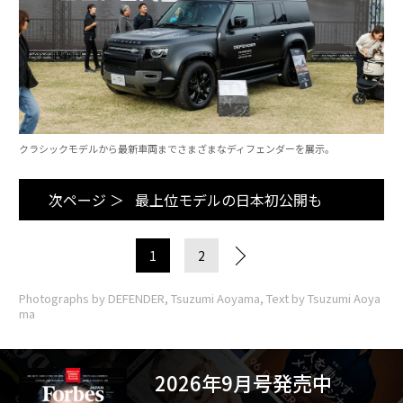
クラシックモデルから最新車両までさまざまなディフェンダーを展示。
次ページ ＞
最上位モデルの日本初公開も
1
2
Photographs by DEFENDER, Tsuzumi Aoyama, Text by Tsuzumi Aoya
ma
2026年9月号発売中