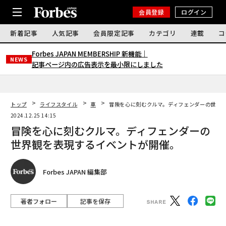
会員登録
ログイン
新着記事
人気記事
会員限定記事
カテゴリ
連載
コ
Forbes JAPAN MEMBERSHIP 新機能｜
NEWS
記事ページ内の広告表示を最小限にしました
トップ
ライフスタイル
車
冒険を心に刻むクルマ。ディフェンダーの世界
2024.12.25 14:15
冒険を心に刻むクルマ。ディフェンダーの
世界観を表現するイベントが開催。
Forbes JAPAN 編集部
著者フォロー
記事を保存