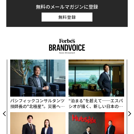
無料のメールマガジンに登録
無料登録
小1
挑
にし
よっ
PA
伝
る
モ
パシフィックコンサルタンツ
“泊まる”を超えて──エスパ
技師長の"北極星"。災害への
シオが描く、新しい日本のラ
無力感を乗り越え見つけた、
グジュアリー（前編）
防災一筋20年の答え