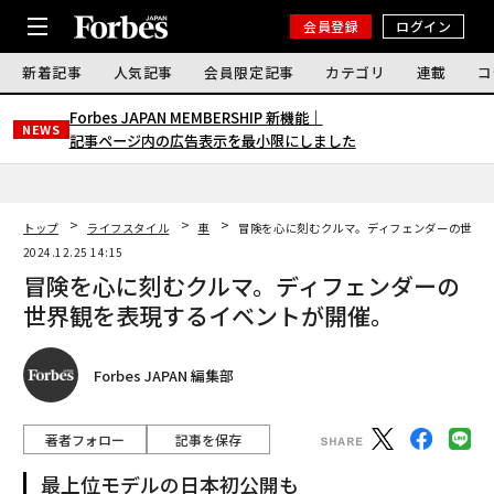
会員登録
ログイン
新着記事
人気記事
会員限定記事
カテゴリ
連載
コ
Forbes JAPAN MEMBERSHIP 新機能｜
NEWS
記事ページ内の広告表示を最小限にしました
トップ
ライフスタイル
車
冒険を心に刻むクルマ。ディフェンダーの世界
2024.12.25 14:15
冒険を心に刻むクルマ。ディフェンダーの
世界観を表現するイベントが開催。
Forbes JAPAN 編集部
著者フォロー
記事を保存
最上位モデルの日本初公開も