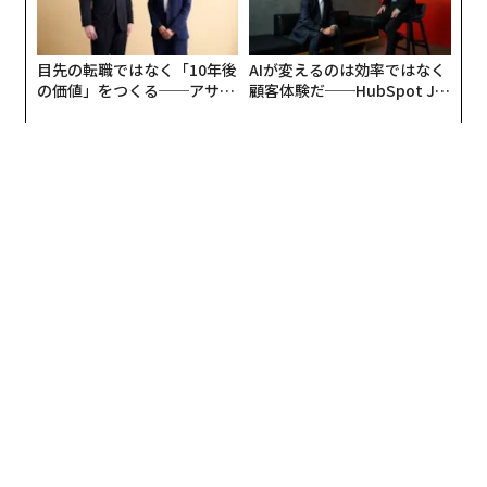
目先の転職ではなく「10年後
AIが変えるのは効率ではなく
の価値」をつくる──アサイ
顧客体験だ──HubSpot Ja
ンの長期伴走型支援とは
panが語る「Grow Better」
な組織のつくり方