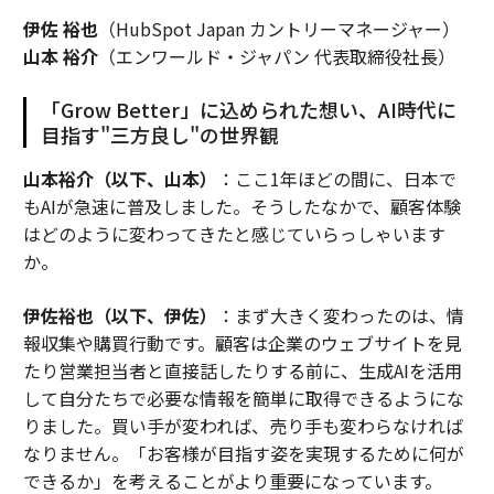
伊佐 裕也
（HubSpot Japan カントリーマネージャー）
山本 裕介
（エンワールド・ジャパン 代表取締役社長）
「Grow Better」に込められた想い、AI時代に
目指す"三方良し"の世界観
山本裕介（以下、山本）
：ここ1年ほどの間に、日本で
もAIが急速に普及しました。そうしたなかで、顧客体験
はどのように変わってきたと感じていらっしゃいます
か。
伊佐裕也（以下、伊佐）
：まず大きく変わったのは、情
報収集や購買行動です。顧客は企業のウェブサイトを見
たり営業担当者と直接話したりする前に、生成AIを活用
して自分たちで必要な情報を簡単に取得できるようにな
りました。買い手が変われば、売り手も変わらなければ
なりません。「お客様が目指す姿を実現するために何が
できるか」を考えることがより重要になっています。