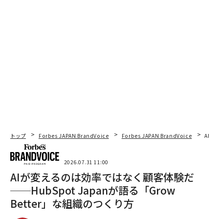
トップ
Forbes JAPAN BrandVoice
Forbes JAPAN BrandVoice
AIが
2026.07.31 11:00
AIが変えるのは効率ではなく顧客体験だ
──HubSpot Japanが語る「Grow
Better」な組織のつくり方