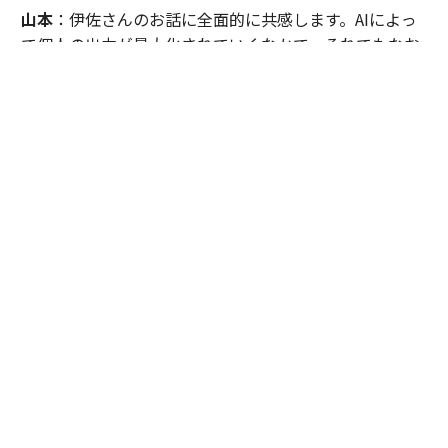
山本
：伊佐さんのお話に全面的に共感します。AIによっ
て個人の出力が最大化されていくなかで、それでもなお
人が組織として集まることでどのような化学反応が生ま
れるのか──そこに強い関心を持っています。HubSpot
のカルチャーコードや伊佐さんのリーダー像は、その問
いへの一つの答えだと感じました。AIが能力を拡張する
時代だからこそ、顧客への価値提供とビジネスの成果を
最大化するために、誰とどんな挑戦ができるのかを基準
に仕事を選ぶ時代が来るのではないでしょうか。
エンワールド・ジャパン
https://www.enworld.com/
いさ・ひろや
◎HubSpot Japan カントリーマネージャ
ー。DELL Computer、Google、Sonyなどグローバル企
業で25年以上にわたり、マーケティングに従事。freee、
Rapyuta Roboticsを経て2018年、HubSpot Japan入