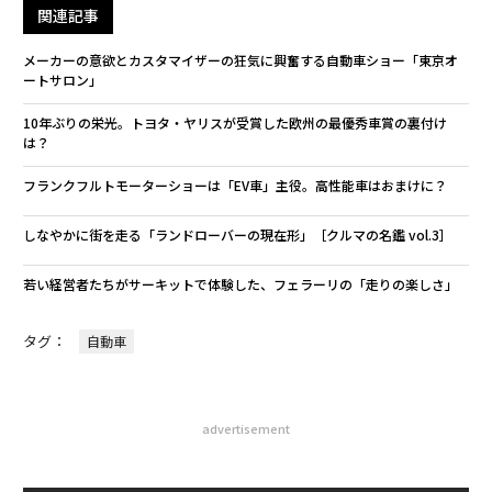
関連記事
メーカーの意欲とカスタマイザーの狂気に興奮する自動車ショー「東京オ
ートサロン」
10年ぶりの栄光。トヨタ・ヤリスが受賞した欧州の最優秀車賞の裏付け
は？
フランクフルトモーターショーは「EV車」主役。高性能車はおまけに？
しなやかに街を走る「ランドローバーの現在形」［クルマの名鑑 vol.3］
若い経営者たちがサーキットで体験した、フェラーリの「走りの楽しさ」
タグ：
自動車
advertisement