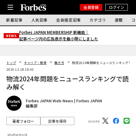
会員登録
ログイン
新着記事
人気記事
会員限定記事
カテゴリ
連載
コ
Forbes JAPAN MEMBERSHIP 新機能｜
NEWS
記事ページ内の広告表示を最小限にしました
トップ
キャリア・教育
働き方
物流2024年問題をニュースランキングで読
2024.12.18 18:45
物流2024年問題をニュースランキングで読
み解く
Forbes JAPAN Web-News | Forbes JAPAN
編集部
著者フォロー
記事を保存
shutterstock