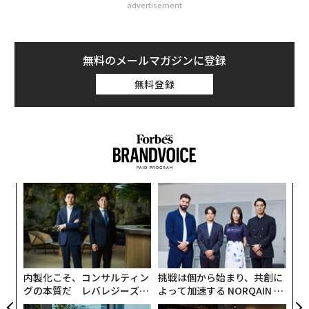
advertisement
無料のメールマガジンに登録
無料登録
ナ併
目
k」
の
ック
ン
〜
由
金
個
ェ
内製化こそ、コンサルティン
挑戦は個から始まり、共創に
グの本質だ レバレジーズが
よって加速する NORQAIN JA
実践する、次世代ファームの
PAN 特別座談会