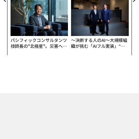
全貌
パシフィックコンサルタンツ
〜決断する人のAI〜大規模組
技師長の"北極星"。災害への
織が挑む「AIフル実装」“使
無力感を乗り越え見つけた、
う”企業から“動く”企業へ【N
防災一筋20年の答え
TTドコモビジネス×PwC】
トップ
ビジネス
CEOs
人ありきのM&A、SBS鎌田正彦が描く物流業界の未
2024.12.02 13:30
人ありきのM&A、SBS鎌田正彦が描く物流
業界の未来