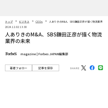
magazine | Forbes JAPAN編集部
著者フォロー
記事を保存
鎌田正彦｜SBSホールディングス代表取締役社長
「私は今まで、20年間『無敗』なんです。一回も負けて
いないし、損もしていない」。SBSホールディングス
（以下、SBS）代表取締役社長鎌田正彦がそう言い切る
のは、不動産の目利きのことだ。鎌田は、物流業界の風
雲児と評され、一代で4000億円企業にのし上がった。そ
の物流の会社が、不動産で負けなしというのはどういう
ことか。
advertisement
「SBSは物流会社ではあるけれど、金融と不動産の顔を