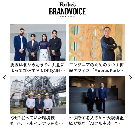
なんて疑いを持ってしまった人もいると思います。
この殺菌消毒を行う場合は、普通に清潔に洗剤洗いし
「
左右
て、紫外線殺菌装置で滅菌した後、ビニールカバーと帯
T
を付けます。公衆浴場やサウナなんかでヘアブラシが紫
パ
日
技
色のライトで照らされて入っている箱型の装置を見たこ
無
とがありませんか？ ああいうものです。きちんとした
防
所はそういう方法でやっています。
挑戦は個から始まり、共創に
エンジニアのためのサウナ併
よって加速する NORQAIN JA
設オフィス「Mobius Park」
PAN 特別座談会
がオープン──タマディック
それで、消毒済みとありながら実はやってない所もある
が健康経営を徹底する理由
んじゃないか？と言えば、それはあるでしょうね。憶測
で勝手なこと言うな！ それを証明するソースは？とか
いう話になりがちですが、疑いを持った人はなぜそう思
いましたか？
なぜ“眠っていた環境技
〜決断する人のAI〜大規模組
術”が、下水インフラを変え
織が挑む「AIフル実装」“使
おそらく、その人の人生経験の中から、それがやられて
たのか──産総研×月島JFE
う”企業から“動く”企業へ【N
いないかもしれないことは容易に想像できるとピンとき
アクアソリューションの10年
TTドコモビジネス×PwC】