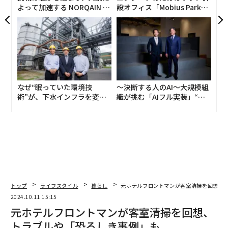
よって加速する NORQAIN JA
設オフィス「Mobius Park」
PAN 特別座談会
がオープン──タマディック
が健康経営を徹底する理由
なぜ“眠っていた環境技
〜決断する人のAI〜大規模組
術”が、下水インフラを変え
織が挑む「AIフル実装」“使
たのか──産総研×月島JFE
う”企業から“動く”企業へ【N
アクアソリューションの10年
TTドコモビジネス×PwC】
トップ
ライフスタイル
暮らし
元ホテルフロントマンが客室清掃を回想、
2024.10.11 15:15
元ホテルフロントマンが客室清掃を回想、
トラブルや「恐ろしき事例」も