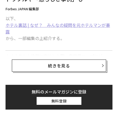
Forbes JAPAN 編集部
以下、
ホテル裏話 | なぜ？ みんなの疑問を元ホテルマンが暴
露
から、一部編集の上紹介する。
よくホテルや旅館に宿泊した際、客室用コップにビニー
ルが掛かっていて、消毒済という紙のラベルが貼ってあ
続きを見る
るのを見たことがありませんか？
「ほう、ご丁寧に消毒までしてあるのか。感心感心。」
無料のメールマガジンに登録
と思う方もいるでしょう。一方で、
無料登録
「消毒済みとか書いてあるけど本当なの？ 実はしてな
かったりして？」