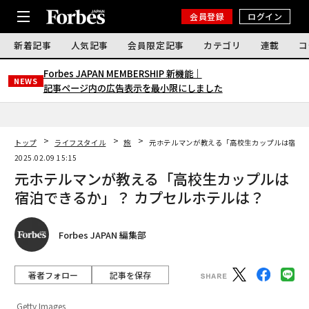
会員登録
ログイン
新着記事
人気記事
会員限定記事
カテゴリ
連載
コ
Forbes JAPAN MEMBERSHIP 新機能｜
NEWS
記事ページ内の広告表示を最小限にしました
トップ
ライフスタイル
旅
元ホテルマンが教える「高校生カップルは宿泊で
2025.02.09 15:15
元ホテルマンが教える「高校生カップルは
宿泊できるか」？ カプセルホテルは？
Forbes JAPAN 編集部
著者フォロー
記事を保存
Getty Images