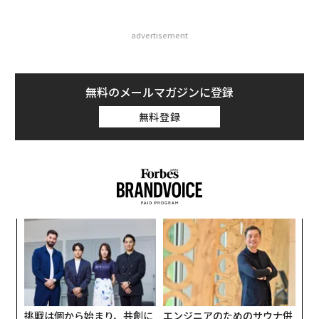
advertisement
無料のメールマガジンに登録
無料登録
「
左右
T
パ
日
技
無
防
挑戦は個から始まり、共創に
エンジニアのためのサウナ併