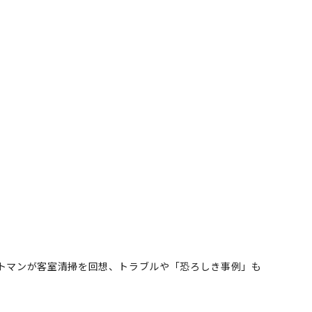
トマンが客室清掃を回想、トラブルや「恐ろしき事例」も
客室清掃を回想、トラブルや
者フォロー
記事を保存