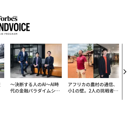
〈7
のキ
ある
ティ
る1日
T 20
技
〜決断する人のAI〜AI時
アフリカの農村の通信、
を
代の金融パラダイムシフ
小1の壁。2人の挑戦者が
×
ト、「超個別化」の核心
手にした「次なる武器」
ー
【MUFG×ウェルスナビ
×PwC】