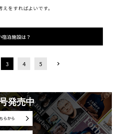
考えをすればよいです。
い宿泊施設は？
3
4
5
月号発売中
ちらから