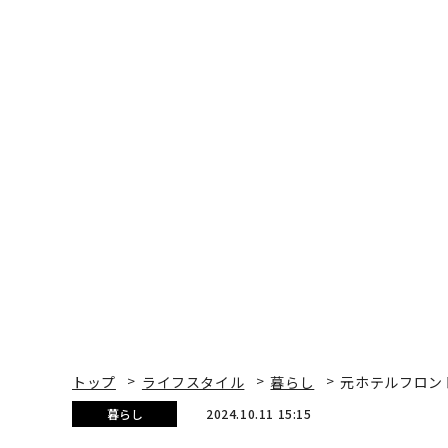
トップ
ライフスタイル
暮らし
元ホテルフロン
暮らし
2024.10.11 15:15
元ホテルフロントマンが
「恐ろしき事例」も
Forbes JAPAN 編集部
著