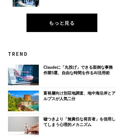
もっと見る
TREND
Claudeに「丸投げ」できる面倒な事務
作業5選、自由な時間を作るAI活用術
富裕層向け別荘地調査、地中海沿岸とア
ルプスが人気二分
嘘つきより「無責任な発言者」を信用し
てしまう心理的メカニズム