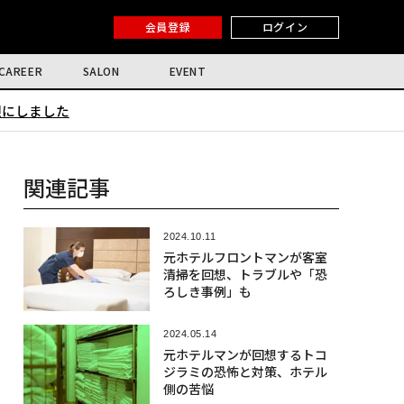
会員登録
ログイン
CAREER
SALON
EVENT
限にしました
関連記事
2024.10.11
元ホテルフロントマンが客室
清掃を回想、トラブルや「恐
ろしき事例」も
2024.05.14
元ホテルマンが回想するトコ
ジラミの恐怖と対策、ホテル
側の苦悩