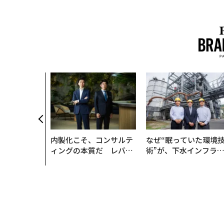
内製化こそ、コンサルテ
なぜ“眠っていた環境
ィングの本質だ レバレ
術”が、下水インフラ
ジーズが実践する、次世
変えたのか──産総研
代ファームの全貌
月島JFEアクアソリュ
ションの10年