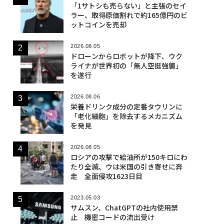
「1サトシも売らない」と主張のセイ
ラー、取得原価割れで約165億円のビ
ットコインを売却
2026.08.05
ドローンからロボットが降下、ウク
ライナが世界初の「無人空挺強襲」
を遂行
2026.08.06
栄養ドリンク成分の定番タウリンに
「老化細胞」を除去するメカニズム
を発見
2026.08.05
ロシアの攻撃で給油所が150キロにわ
たり全滅、ウは米国の引き寄せに奔
走 全面侵攻1623日目
2023.05.03
サムスン、ChatGPTの社内使用禁
止 機密コードの流出受け