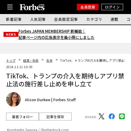
会員登録
ログイン
新着記事
人気記事
会員限定記事
カテゴリ
連載
コ
Forbes JAPAN MEMBERSHIP 新機能｜
NEWS
記事ページ内の広告表示を最小限にしました
トップ
経済・社会
北米
TikTok、トランプの介入を期待しアプリ禁止法
2024.12.11 10:30
TikTok、トランプの介入を期待しアプリ禁
止法の施行差し止めを申し立て
Alison Durkee | Forbes Staff
著者フォロー
記事を保存
Konstantin Savusia / Shutterstock.com