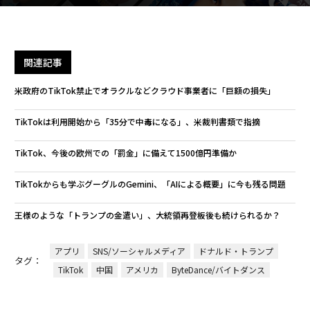
関連記事
米政府のTikTok禁止でオラクルなどクラウド事業者に「巨額の損失」
TikTokは利用開始から「35分で中毒になる」、米裁判書類で指摘
TikTok、今後の欧州での「罰金」に備えて1500億円準備か
TikTokからも学ぶグーグルのGemini、「AIによる概要」に今も残る問題
王様のような「トランプの金遣い」、大統領再登板後も続けられるか？
アプリ
SNS/ソーシャルメディア
ドナルド・トランプ
タグ：
TikTok
中国
アメリカ
ByteDance/バイトダンス