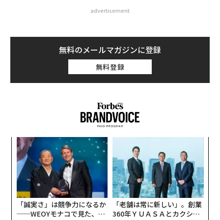
advertisement
無料のメールマガジンに登録
無料登録
ンツ
“
への
シ
た、
グ
〜
金
個
ェ
「誠実さ」は競争力になるか
「老舗は常に新しい」。創業
──WEOYモナコで見た、く
360年ＹＵＡＳＡとカクシン