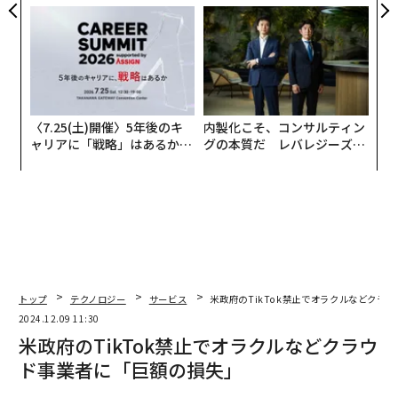
ら寿司の経営哲学
CEO田尻望が語る、AIを超え
る人の価値
〈7.25(土)開催〉5年後のキ
内製化こそ、コンサルティン
ャリアに「戦略」はあるか。
グの本質だ レバレジーズが
トップエグゼクティブのキャ
実践する、次世代ファームの
リアに触れる1日│CAREER S
全貌
UMMIT 2026
トップ
テクノロジー
サービス
米政府のTikTok禁止でオラクルなどクラ
2024.12.09 11:30
米政府のTikTok禁止でオラクルなどクラウ
ド事業者に「巨額の損失」