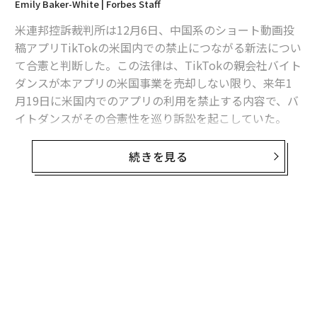
Emily Baker-White | Forbes Staff
米連邦控訴裁判所は12月6日、中国系のショート動画投
稿アプリTikTokの米国内での禁止につながる新法につい
て合憲と判断した。この法律は、TikTokの親会社バイト
ダンスが本アプリの米国事業を売却しない限り、来年1
月19日に米国内でのアプリの利用を禁止する内容で、バ
イトダンスがその合憲性を巡り訴訟を起こしていた。
この法律はまた、企業がTikTokやバイトダンスのアプリ
続きを見る
の配信を支援するためのホスティングサービスを提供す
ることを禁止しており、この規定に違反した企業には巨
額の罰金が科される可能性がある。
無料のメールマガジンに登録
TikTokが結んだ最大のホスティング契約は、米国ユーザ
無料登録
ーの個人データを中国政府から保護するためのオラクル
との10億ドル（約1500億円）の契約だ。オラクルのエグ
ゼクティブ・バイスプレジデントのケン・グルックは、
新法が施行された場合に、このホスティングを1月19日