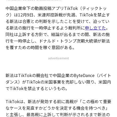
中国企業傘下の動画投稿アプリTikTok（ティックトッ
ク）は12月9日、米連邦控訴裁が先週、TikTokを禁止す
る新法は合憲との判断を示したことを受けて、迫ってい
る新法の施行を一時停止するよう裁判所に
申し立てた
。
同社は上訴する方針で、結論が出るまでの間、新法の施
行を一時停止し、ドナルド・トランプ次期大統領が新法
を覆すための時間を稼ぐ意図がある。
advertisement
新法はTikTokの親会社で中国企業のByteDance（バイト
ダンス）がTikTokの米国事業を売却しない限り、米国内
でTikTokを禁止するというもの。
TikTokは、新法が発効する前に高裁が「この極めて重要
なケースを見直すかどうかを決定する機会を持つべき」
と主張し、最高裁に上訴して判断が示されるまで新法の