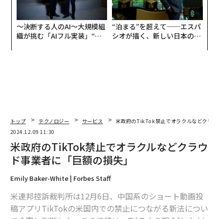
〜決断する人のAI〜大規模組
“泊まる”を超えて──エスパ
織が挑む「AIフル実装」“使
シオが描く、新しい日本のラ
う”企業から“動く”企業へ【N
グジュアリー（前編）
TTドコモビジネス×PwC】
トップ
テクノロジー
サービス
米政府のTikTok禁止でオラクルなどクラ
2024.12.09 11:30
米政府のTikTok禁止でオラクルなどクラウ
ド事業者に「巨額の損失」
Emily Baker-White | Forbes Staff
米連邦控訴裁判所は12月6日、中国系のショート動画投
稿アプリTikTokの米国内での禁止につながる新法につい