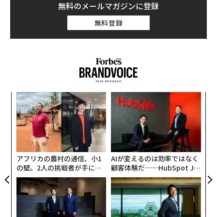
無料のメールマガジンに登録
無料登録
ナ併
「
k」
左右
ック
T
「
由
日
─
ら
アフリカの農村の通信、小1
AIが変えるのは効率ではなく
の壁。2人の挑戦者が手にし
顧客体験だ──HubSpot Ja
た「次なる武器」
panが語る「Grow Better」
な組織のつくり方