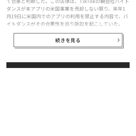
て合憲と判断した。この法律は、TikTokの親会社バイト
ダンスが本アプリの米国事業を売却しない限り、来年1
月19日に米国内でのアプリの利用を禁止する内容で、バ
イトダンスがその合憲性を巡り訴訟を起こしていた。
この法律はまた、企業がTikTokやバイトダンスのアプリ
続きを見る
の配信を支援するためのホスティングサービスを提供す
ることを禁止しており、この規定に違反した企業には巨
額の罰金が科される可能性がある。
無料のメールマガジンに登録
TikTokが結んだ最大のホスティング契約は、米国ユーザ
無料登録
ーの個人データを中国政府から保護するためのオラクル
との10億ドル（約1500億円）の契約だ。オラクルのエグ
ゼクティブ・バイスプレジデントのケン・グルックは、
新法が施行された場合に、このホスティングを1月19日
以降は停止する予定だとフォーブスに語った。
ナ併
「
k」
左右