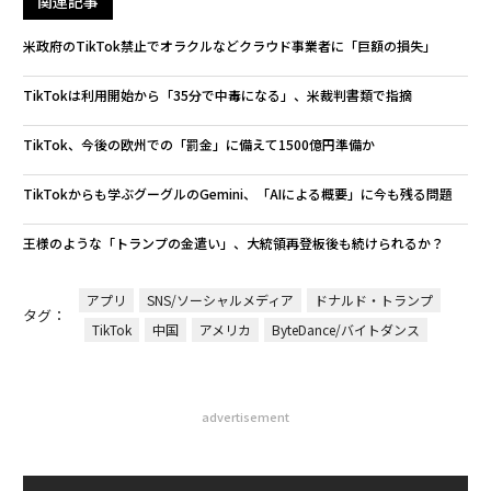
関連記事
米政府のTikTok禁止でオラクルなどクラウド事業者に「巨額の損失」
TikTokは利用開始から「35分で中毒になる」、米裁判書類で指摘
TikTok、今後の欧州での「罰金」に備えて1500億円準備か
TikTokからも学ぶグーグルのGemini、「AIによる概要」に今も残る問題
王様のような「トランプの金遣い」、大統領再登板後も続けられるか？
アプリ
SNS/ソーシャルメディア
ドナルド・トランプ
タグ：
TikTok
中国
アメリカ
ByteDance/バイトダンス
advertisement