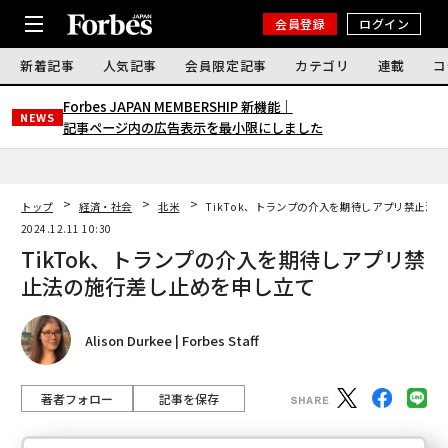
会員登録
ログイン
新着記事
人気記事
会員限定記事
カテゴリ
連載
コ
Forbes JAPAN MEMBERSHIP 新機能｜
NEWS
記事ページ内の広告表示を最小限にしました
トップ
経済・社会
北米
TikTok、トランプの介入を期待しアプリ禁止法
2024.12.11 10:30
TikTok、トランプの介入を期待しアプリ禁
止法の施行差し止めを申し立て
Alison Durkee | Forbes Staff
著者フォロー
記事を保存