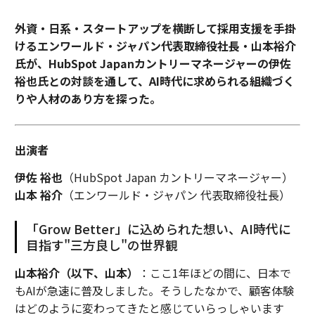
外資・日系・スタートアップを横断して採用支援を手掛
けるエンワールド・ジャパン代表取締役社長・山本裕介
氏が、HubSpot Japanカントリーマネージャーの伊佐
裕也氏との対談を通して、AI時代に求められる組織づく
りや人材のあり方を探った。
出演者
伊佐 裕也
（HubSpot Japan カントリーマネージャー）
山本 裕介
（エンワールド・ジャパン 代表取締役社長）
「Grow Better」に込められた想い、AI時代に
目指す"三方良し"の世界観
山本裕介（以下、山本）
：ここ1年ほどの間に、日本で
もAIが急速に普及しました。そうしたなかで、顧客体験
はどのように変わってきたと感じていらっしゃいます