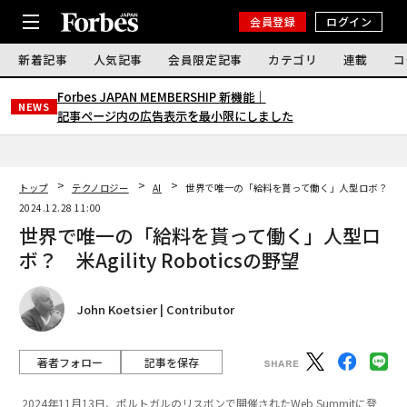
会員登録
ログイン
新着記事
人気記事
会員限定記事
カテゴリ
連載
コ
Forbes JAPAN MEMBERSHIP 新機能｜
NEWS
記事ページ内の広告表示を最小限にしました
トップ
テクノロジー
AI
世界で唯一の「給料を貰って働く」人型ロボ？ 米Agili
2024.12.28 11:00
世界で唯一の「給料を貰って働く」人型ロ
ボ？ 米Agility Roboticsの野望
John Koetsier | Contributor
著者フォロー
記事を保存
2024年11月13日、ポルトガルのリスボンで開催されたWeb Summitに登