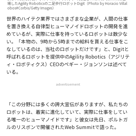
場したAgility Roboticsの二足歩行ロボットDigit（Photo by Horacio Villal
obos#Corbis/Getty Images）
世界のハイテク業界ではさまざまな企業が、人間の仕事
を置き換える自律型ヒューマノイドロボットの開発を進
めているが、実際に仕事を持っているロボットは数少な
い。「本物の、9時から5時までの給料を貰える仕事をこ
なしているのは、当社のロボットだけです」と、Digitと
呼ばれるロボットを提供中のAgility Robotics（アジリテ
ィ・ロボティクス）CEOのペギー・ジョンソンは述べて
いる。
advertisement
「この分野には多くの誇大宣伝がありますが、私たちの
ロボットは、着実に進化していて、実際に仕事をしてい
る唯一のヒューマノイドです」と彼女は先日、ポルトガ
ルのリスボンで開催されたWeb Summitで語った。