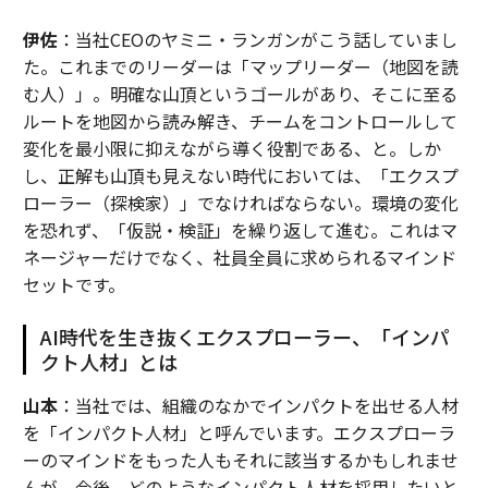
伊佐
：当社CEOのヤミニ・ランガンがこう話していまし
た。これまでのリーダーは「マップリーダー（地図を読
む人）」。明確な山頂というゴールがあり、そこに至る
ルートを地図から読み解き、チームをコントロールして
変化を最小限に抑えながら導く役割である、と。しか
し、正解も山頂も見えない時代においては、「エクスプ
ローラー（探検家）」でなければならない。環境の変化
を恐れず、「仮説・検証」を繰り返して進む。これはマ
ネージャーだけでなく、社員全員に求められるマインド
セットです。
AI時代を生き抜くエクスプローラー、「インパ
クト人材」とは
山本
：当社では、組織のなかでインパクトを出せる人材
を「インパクト人材」と呼んでいます。エクスプローラ
ーのマインドをもった人もそれに該当するかもしれませ
んが、今後、どのようなインパクト人材を採用したいと