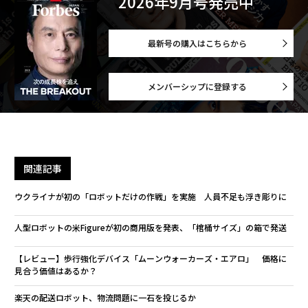
報酬/給料
advertisement
無料のメールマガジンに登録
無料登録
代の
内
「超
グ
×ウ
実
スパ
A
全
のラ
顧客
pa