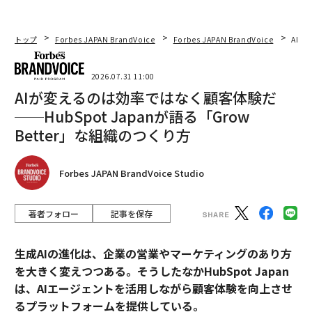
トップ
Forbes JAPAN BrandVoice
Forbes JAPAN BrandVoice
AIが
2026.07.31 11:00
AIが変えるのは効率ではなく顧客体験だ
──HubSpot Japanが語る「Grow
Better」な組織のつくり方
Forbes JAPAN BrandVoice Studio
著者フォロー
記事を保存
生成AIの進化は、企業の営業やマーケティングのあり方
を大きく変えつつある。そうしたなかHubSpot Japan
は、AIエージェントを活用しながら顧客体験を向上させ
るプラットフォームを提供している。