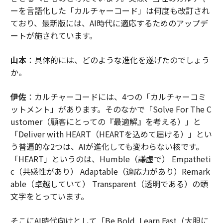
ーを言語化した「カルチャーコード」は何度も改訂され
ており、最新版には、AI時代に適応するためのアップデ
ートが施されています。
山本
：具体的には、どのような進化を遂げたのでしょう
か。
伊佐
：カルチャーコードには、4つの「カルチャーコミ
ットメント」があります。そのなかで「Solve For The C
ustomer（顧客にとっての『最適解』を考える）」と
「Deliver with HEART（HEARTを込めて届ける）」とい
う普遍的な2つは、AIが進化しても変わらない核です。
「HEART」というのは、Humble（謙虚で） Empatheti
c（共感性があり） Adaptable（適応力があり）Remark
able（卓越していて） Transparent（透明である）の頭
文字をとっています。
そこにAI時代向けとして「Be Bold, Learn Fast（大胆に