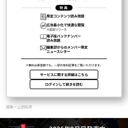
メンバーシップに登録する
関連記事
ウクライナが初の「ロボットだけの作戦」を実施 人員不足も浮き彫りに
人型ロボットの米Figureが初の商用版を発表、「棺桶サイズ」の箱で発送
【レビュー】歩行強化デバイス「ムーンウォーカーズ・エアロ」 価格に
見合う価値はあるか？
楽天の配送ロボット、物流問題に一石を投じるか
アバターロボが配膳や接客 人間的なサービスと効率化の融合
OpenAI
ChatGPT
生成AI
ロボット/ロボティクス
タグ：