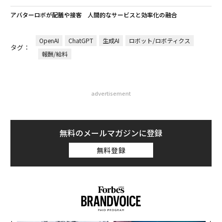
な
なぜ“眠っていた環境技
「誠実さ」は競争力になるか
術”が、下水インフラを変え
──WEOYモナコで見た、く
たのか──産総研×月島JFE
ら寿司の経営哲学
アクアソリューションの10年
〜決断する人のAI〜大規模組
エンジニアのためのサウナ併
織が挑む「AIフル実装」“使
設オフィス「Mobius Park」
う”企業から“動く”企業へ【N
がオープン──タマディック
TTドコモビジネス×PwC】
が健康経営を徹底する理由