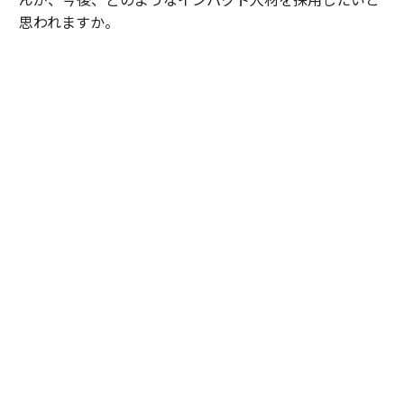
思われますか。
伊佐
：やはり「Solve For The Customer」を体現できる
人です。例えば、HubSpotではお客様からのメールやチ
ャットの問い合わせの約7割をすでにAIエージェント（B
reeze）が解決しており、顧客満足度も非常に高いです。
これは人を減らすための自動化ではありません。生まれ
た時間をより複雑な課題を抱えるお客様へのサポートに
充てています。
このように、AIの浸透によって働き方が変わる環境にお
いて、トータルの顧客体験を引き上げることを考えられ
る人こそが、私たちが一緒に働きたいインパクト人材で
す。
山本
：そうしたインパクト人材とともに、これから日本
市場にどのような変化を起こしていきたいですか。