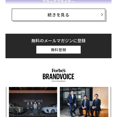
続きを見る
無料のメールマガジンに登録
無料登録
セール対象アイテムの中から、仕事力のアップに役立つ
PC周辺機器のおすすめをピックアップして紹介する。
ロジクール ワイヤレストラックボールマウス MXTB2d
MX ERGO S
15％OFF
ンツ
エ
への
チ
た、
ェ
な
術
た