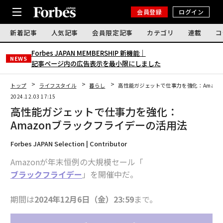
会員登録
ログイン
新着記事
人気記事
会員限定記事
カテゴリ
連載
コ
Forbes JAPAN MEMBERSHIP 新機能｜
NEWS
記事ページ内の広告表示を最小限にしました
トップ
ライフスタイル
暮らし
高性能ガジェットで仕事力を強化：Amaz
2024.12.03 17:15
高性能ガジェットで仕事力を強化：
Amazonブラックフライデーの活用法
Forbes JAPAN Selection | Contributor
Amazonが年末恒例の大規模セール「
ブラックフライデー
」を開催中だ。
期間は
2024年12月6日（金）23:59
まで。