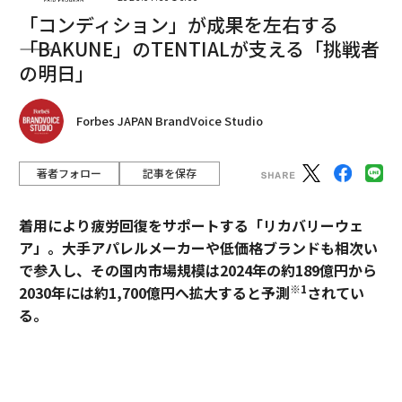
「コンディション」が成果を左右する
――「BAKUNE」のTENTIALが支える「挑戦者
の明日」
Forbes JAPAN BrandVoice Studio
著者フォロー
記事を保存
着用により疲労回復をサポートする「リカバリーウェ
ア」。大手アパレルメーカーや低価格ブランドも相次い
で参入し、その国内市場規模は2024年の約189億円から
Anker 675 USB-C ドッキングステーション
※1
2030年には約1,700億円へ拡大すると予測
されてい
31％OFF
る。
過熱するマーケットにおいて、価格競争とは一線を画す
ブランドとして独自のポジションを築いているのが、TE