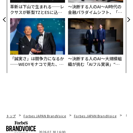
ア
革新は下山で生まれる──レ
〜決断する人のAI〜AI時代の
クサスが新型TZとESに込め
金融パラダイムシフト、「超
た「DISCOVER」の哲学
個別化」の核心 【MUFG×ウ
ェルスナビ×PwC】
「誠実さ」は競争力になるか
〜決断する人のAI〜大規模組
──WEOYモナコで見た、く
織が挑む「AIフル実装」“使
ら寿司の経営哲学
う”企業から“動く”企業へ【N
TTドコモビジネス×PwC】
LG ウルトラワイドモニター 34WR55QC-B
トップ
Forbes JAPAN BrandVoice
Forbes JAPAN BrandVoice
「コン
19％OFF
2026.07.30 16:00