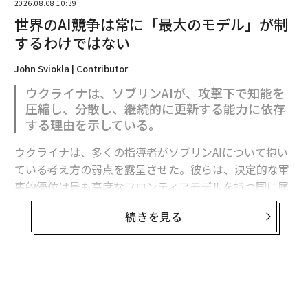
2026.08.08 10:39
世界のAI競争は常に「最大のモデル」が制
するわけではない
John Sviokla | Contributor
ウクライナは、ソブリンAIが、攻撃下で知能を
圧縮し、分散し、継続的に更新する能力に依存
する理由を示している。
ウクライナは、多くの指導者がソブリンAIについて抱い
ている考え方の弱点を露呈させた。彼らは、決定的な軍
事的優位は最も高度なフロンティアモデルを持つ国に属
すると想定している。
続きを見る
フロンティア能力は極めて重要である。だがウクライナ
の経験が示すのは、それが軍事的優位の始まりにすぎ
ず、完成形ではないということだ。
無料のメールマガジンに登録
有用な戦略モデルは次のように表せる。