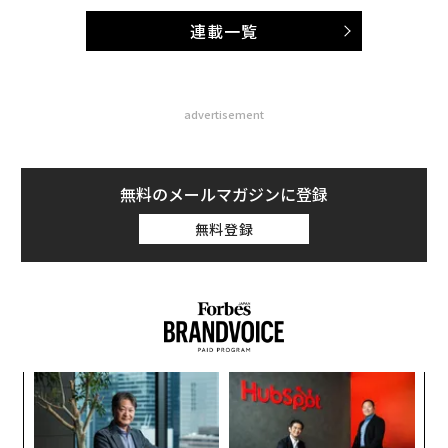
連載一覧
advertisement
無料のメールマガジンに登録
無料登録
「
左右
T
〈7
日