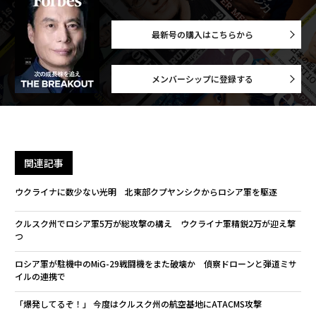
最新号の購入はこちらから
メンバーシップに登録する
関連記事
ウクライナに数少ない光明 北東部クプヤンシクからロシア軍を駆逐
クルスク州でロシア軍5万が総攻撃の構え ウクライナ軍精鋭2万が迎え撃
つ
ロシア軍が駐機中のMiG-29戦闘機をまた破壊か 偵察ドローンと弾道ミサ
イルの連携で
「爆発してるぞ！」 今度はクルスク州の航空基地にATACMS攻撃