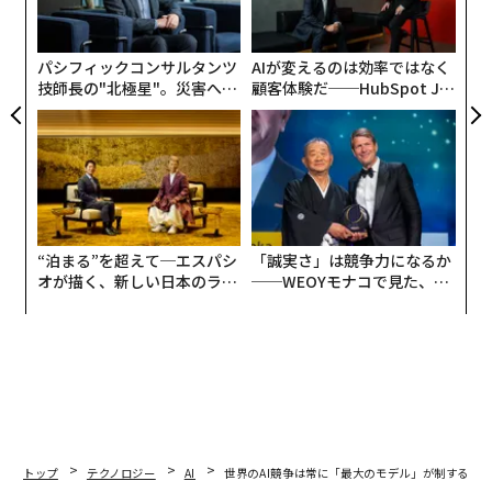
ャ
ト
リア
パシフィックコンサルタンツ
AIが変えるのは効率ではなく
UM
技師長の"北極星"。災害への
顧客体験だ──HubSpot Ja
無力感を乗り越え見つけた、
panが語る「Grow Better」
防災一筋20年の答え
な組織のつくり方
“泊まる”を超えて─エスパシ
「誠実さ」は競争力になるか
オが描く、新しい日本のラグ
──WEOYモナコで見た、く
ジュアリー（中編）
ら寿司の経営哲学
トップ
テクノロジー
AI
世界のAI競争は常に「最大のモデル」が制するわ