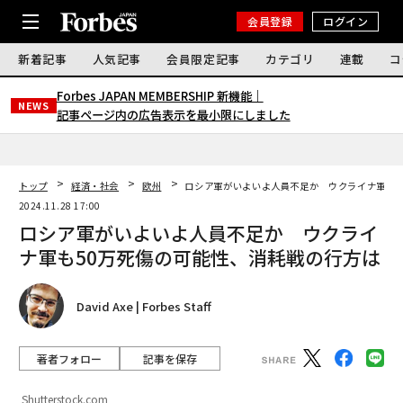
会員登録
ログイン
新着記事
人気記事
会員限定記事
カテゴリ
連載
コ
Forbes JAPAN MEMBERSHIP 新機能｜
NEWS
記事ページ内の広告表示を最小限にしました
トップ
経済・社会
欧州
ロシア軍がいよいよ人員不足か ウクライナ軍も5
2024.11.28 17:00
ロシア軍がいよいよ人員不足か ウクライ
ナ軍も50万死傷の可能性、消耗戦の行方は
David Axe | Forbes Staff
著者フォロー
記事を保存
Shutterstock.com