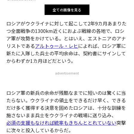
全ての画像を見る
ロシアがウクライナに対して起こして2年9カ月あまりた
つ全面戦争の1300km近くにおよぶ戦線の各地で、ロシ
ア軍が攻勢をかけている。とはいえ、エストニアのアナ
リストである
アルトゥール・レヒ
によれば、ロシア軍に
新たに入隊した兵士の平均余命は、契約書にサインして
からわずか1カ月ほどだという。
advertisement
ロシア軍の新兵の余命が残酷なまでに短いのは驚くに当
たらない。ウクライナの領土をできるだけ早く、できる
だけ多く獲得する決意を固めたロシアは、十分な訓練を
施さないまま兵士をウクライナの戦場に送り込み、
必須の支援もなければ
統率もきちんととれていない
突撃
に次々と投入しているからだ。