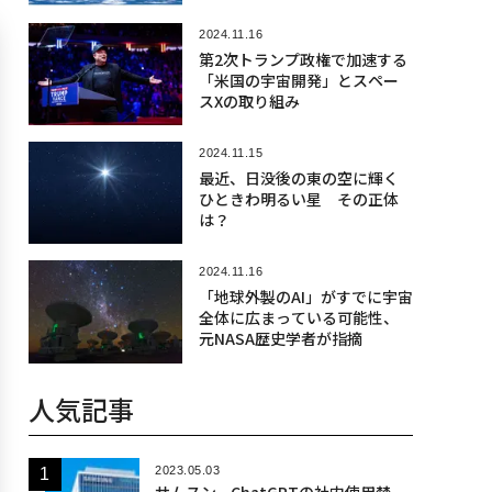
2024.11.16
第2次トランプ政権で加速する
「米国の宇宙開発」とスペー
スXの取り組み
2024.11.15
最近、日没後の東の空に輝く
ひときわ明るい星 その正体
は？
2024.11.16
「地球外製のAI」がすでに宇宙
全体に広まっている可能性、
元NASA歴史学者が指摘
人気記事
2023.05.03
サムスン、ChatGPTの社内使用禁