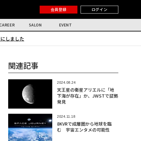
会員登録
ログイン
CAREER
SALON
EVENT
限にしました
関連記事
2024.08.24
天王星の衛星アリエルに「地
下海が存在」か、JWSTで証拠
発見
2024.11.18
8KVRで成層圏から地球を臨
む 宇宙エンタメの可能性