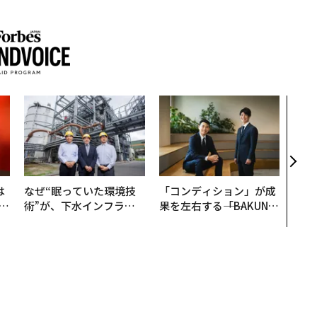
“泊
パシ
本の
編）
は
なぜ“眠っていた環境技
「コンディション」が成
b
術”が、下水インフラを
果を左右する――「BAKUN
r
変えたのか──産総研×
E」のTENTIALが支える
つ
月島JFEアクアソリュー
「挑戦者の明日」
ションの10年