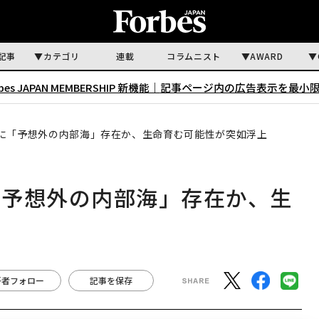
記事
カテゴリ
連載
コラムニスト
AWARD
rbes JAPAN MEMBERSHIP 新機能｜
記事ページ内の広告表示を最小
に「予想外の内部海」存在か、生命育む可能性が突如浮上
「予想外の内部海」存在か、生
著者フォロー
記事を保存