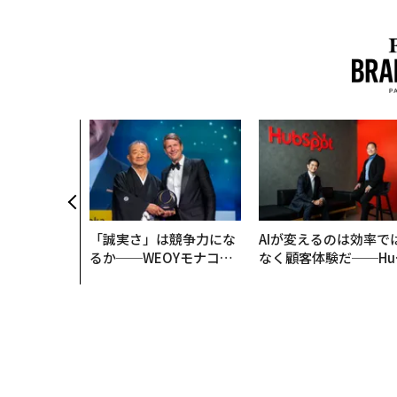
「誠実さ」は競争力にな
AIが変えるのは効率で
るか──WEOYモナコで
なく顧客体験だ──Hu
見た、くら寿司の経営哲
Spot Japanが語る「G
学
ow Better」な組織の
くり方