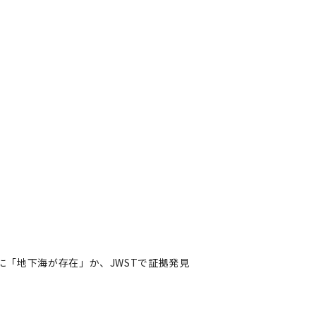
に「地下海が存在」か、JWSTで証拠発見
地下海が存在」か、JWSTで
著者フォロー
記事を保存