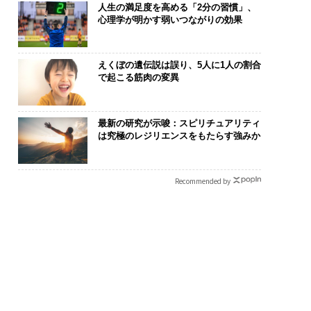
人生の満足度を高める「2分の習慣」、
心理学が明かす弱いつながりの効果
えくぼの遺伝説は誤り、5人に1人の割合
で起こる筋肉の変異
まる”を超えて─エス
挑戦は個から始まり、共
パシフィック
オが描く、新しい日
創によって加速する NOR
ンツ技師長の"
最新の研究が示唆：スピリチュアリティ
ラグジュアリー（中
QAIN JAPAN 特別座談会
災害への無力
は究極のレジリエンスをもたらす強みか
え見つけた、防
年の答え
Recommended by