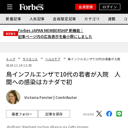
会員登録
ログイン
新着記事
人気記事
会員限定記事
カテゴリ
連載
コ
Forbes JAPAN MEMBERSHIP 新機能｜
NEWS
記事ページ内の広告表示を最小限にしました
トップ
サイエンス
ヘルスケア
鳥インフルエンザで10代の若者が入院 人
2024.11.14 12:30
鳥インフルエンザで10代の若者が入院 人
間への感染はカナダで初
Victoria Forster | Contributor
著者フォロー
記事を保存
Wolfram Steinberg/picture alliance via Getty Images