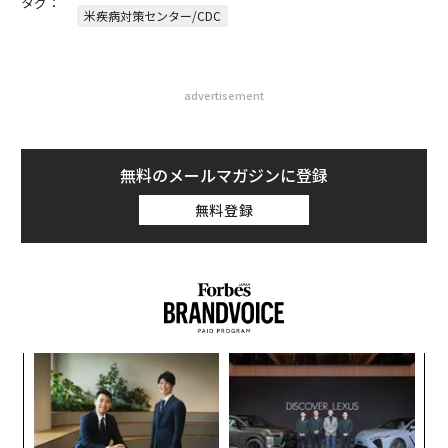
タグ：
米疾病対策センター/CDC
advertisement
無料のメールマガジンに登録
無料登録
〜
織
う
“
T
シ