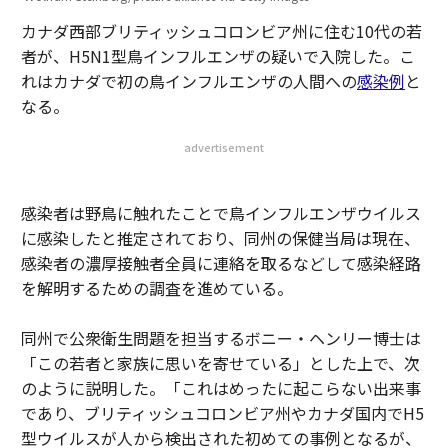
カナダ西部ブリティッシュコロンビア州に住む10代の若
者が、H5N1型鳥インフルエンザの疑いで入院した。こ
れはカナダで初の鳥インフルエンザの人間への
感染例
と
なる。
advertisement
感染者は野鳥に触れたことで鳥インフルエンザウイルス
に感染したと推定されており、同州の保健当局は現在、
感染者の濃厚接触者全員に連絡を取るなどして感染経路
を解明するための調査を進めている。
同州で公衆衛生問題を担当するボニー・ヘンリー博士は
「この若者と家族に思いを寄せている」とした上で、次
のように説明した。「これはめったに起こらない出来事
であり、ブリティッシュコロンビア州やカナダ国内でH5
型ウイルスが人から検出された初めての事例となるが、