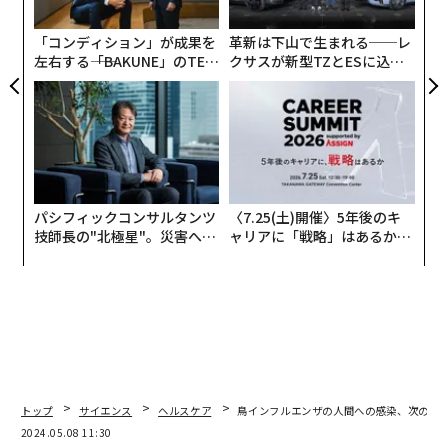
グ
「コンディション」が成果を
革新は下山で生まれる──レ
左右する――「BAKUNE」のTEN
クサスが新型TZとESに込め
TIALが支える「挑戦者の明
た「DISCOVER」の哲学
日」
パシフィックコンサルタンツ
〈7.25(土)開催〉5年後のキ
技師長の"北極星"。災害への
ャリアに「戦略」はあるか。
無力感を乗り越え見つけた、
トップエグゼクティブのキャ
防災一筋20年の答え
リアに触れる1日│CAREER S
UMMIT 2026
トップ
サイエンス
ヘルスケア
鳥インフルエンザの人間への感染、次のパ
2024.05.08 11:30