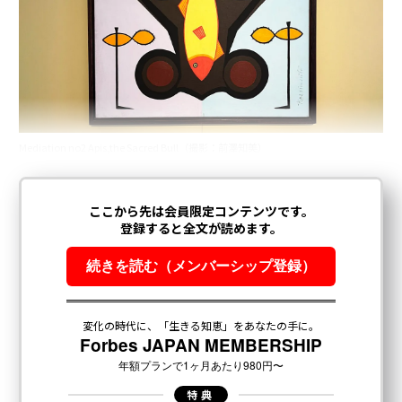
Mediation no2 Apis,the Sacred Bull（撮影：前澤知美）