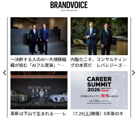
パシ
パ
ラグ
技
無
「
防
─
ら
〜決断する人のAI〜大規模組
内製化こそ、コンサルティン
織が挑む「AIフル実装」“使
グの本質だ レバレジーズが
う”企業から“動く”企業へ【N
実践する、次世代ファームの
TTドコモビジネス×PwC】
全貌
革新は下山で生まれる──レ
〈7.25(土)開催〉5年後のキ
クサスが新型TZとESに込め
ャリアに「戦略」はあるか。
た「DISCOVER」の哲学
トップエグゼクティブのキャ
リアに触れる1日│CAREER S
UMMIT 2026