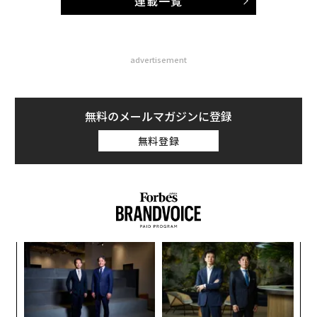
連載一覧
advertisement
無料のメールマガジンに登録
無料登録
パシ
パ
ラグ
技
無
「
防
─
ら