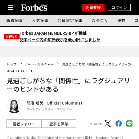
会員登録
ログイン
新着記事
人気記事
会員限定記事
カテゴリ
連載
コ
Forbes JAPAN MEMBERSHIP 新機能｜
NEWS
記事ページ内の広告表示を最小限にしました
トップ
アート・カルチャー
見過ごしがちな「関係性」にラグジュアリーのヒン
2024.11.14 13:15
見過ごしがちな「関係性」にラグジュアリ
ーのヒントがある
前澤 知美 | Official Columnist
アートディレクター／デザイナー
著者フォロー
記事を保存
Exhibition Rusha The Voice of the Daughter（撮影：Mariana Sesma）