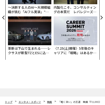
〜決断する人のAI〜大規模組
内製化こそ、コンサルティン
織が挑む「AIフル実装」“使
グの本質だ レバレジーズが
う”企業から“動く”企業へ【N
実践する、次世代ファームの
TTドコモビジネス×PwC】
全貌
革新は下山で生まれる──レ
〈7.25(土)開催〉5年後のキ
クサスが新型TZとESに込め
ャリアに「戦略」はあるか。
た「DISCOVER」の哲学
トップエグゼクティブのキャ
リアに触れる1日│CAREER S
UMMIT 2026
トップ
エンタメ・スポーツ
映画
「軽く深い」の王道 映画『FUJIKO』