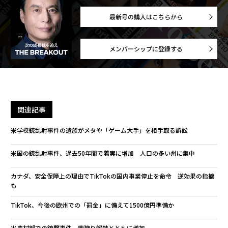
最新号の購入はこちらから
メンバーシップに登録する
関連記事
米学校銃乱射事件の遺族がメタや「ゲーム大手」を相手取る訴訟
米国の銃乱射事件、過去50年間で着実に増加 人口の多い州に集中
カナダ、安全保障上の理由でTikTokの国内事業停止を命令 逆効果の指摘
も
TikTok、今後の欧州での「罰金」に備えて1500億円準備か
米農村部での銃撃事件、鹿狩り解禁とともに増加