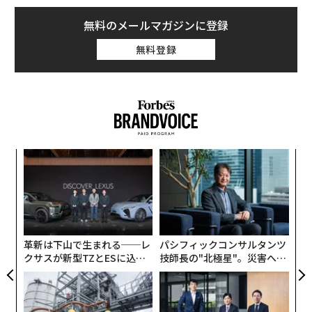
ビジョンを相手取ったもので、遺族が起こした別の訴訟
は、事件で使用されたAR-15型ライフルの製造元のダニ
無料のメールマガジンに登録
エル・ディフェンスを相手取っている。
無料登録
カリフォルニア州の訴訟の原告らは、アクティビジョン
とメタが「前例のない24時間365日の子供への直接アク
セスを許すことで、銃器メーカーの武器市場拡大の努力
を幇助した」と主張している。原告らは、アクティビジ
ョンがコール・オブ・デューティを通じて、「青少年を
ルー
「
ガンマンに訓練するビジネス」をしていると主張してお
イン
左右
り、メタはインスタグラムにおいて「表向きは銃器広告
し、
T
目
を禁止しながらも、それを簡単に回避できる抜け道を用
日
の
意して、未成年者に直接話しかけられる、監視のないチ
ン
ャンネルを提供している」と述べている。
革新は下山で生まれる──レ
パシフィックコンサルタンツ
クサスが新型TZとESに込め
技師長の"北極星"。災害への
た「DISCOVER」の哲学
無力感を乗り越え見つけた、
防災一筋20年の答え