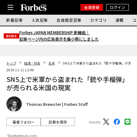
会員登録
ログイン
新着記事
人気記事
会員限定記事
カテゴリ
連載
コ
Forbes JAPAN MEMBERSHIP 新機能｜
NEWS
記事ページ内の広告表示を最小限にしました
トップ
経済・社会
北米
SNS上で米軍から盗まれた「銃や手榴弾」が売ら
2024.11.11 12:00
SNS上で米軍から盗まれた「銃や手榴弾」
が売られる米国の現実
Thomas Brewster | Forbes Staff
著者フォロー
記事を保存
Shutterstock.com