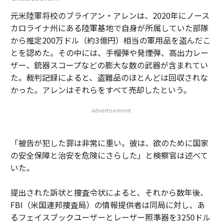
元米陸軍将校のブライアン・アレンは、2020年にノース
カロライナ州にある陸軍基地で自身が所属していた部隊
から推定200万ドル（約3億円）相当の軍用品を盗んだこ
とを認めた。その中には、手榴弾や発煙弾、高出力レー
ザー、銃器スコープなどの膨大な数の武器が含まれてい
た。裁判記録によると、盗難品のほとんどは回収されな
かった。アレンはそれらをすべて売却したという。
advertisement
「被告が犯した罪は非常に重い。彼は、欲のために国家
の安全保障と治安を危険にさらした」と検察官は述べて
いた。
提出された訴状と捜査令状によると、それから数年後、
FBI（米国連邦捜査局）の情報提供者は同局に対し、あ
るフェイスブックユーザーとレーザー照準器を3250ドル