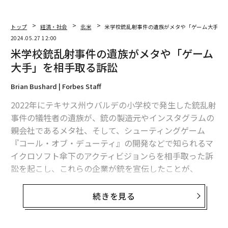
トップ
経済・社会
北米
米学校銃乱射事件の遺族がメタや「ゲーム大手」
2024.05.27 12:00
米学校銃乱射事件の遺族がメタや「ゲーム
大手」を相手取る訴訟
Brian Bushard | Forbes Staff
2022年にテキサス州ウバルデの小学校で発生した銃乱射
事件の犠牲者の遺族が、銃の製造元やインスタグラムの
親会社であるメタ社、そして、シューティングゲーム
『コール・オブ・デューティ』の開発などで知られるマ
イクロソフト傘下のアクティビジョンらを相手取った訴
訟を起こし、これらの企業が銃を宣伝したことが、
19人の児童と2人の教師を死亡させた事件
につながった
と主張している。
続きを見る
カリフォルニア州で起こされた訴訟は、メタとアクティ