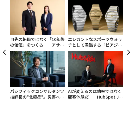
パシ
「
ラグ
─
ら
ソ
プ
─
束
目先の転職ではなく「10年後
エレガントなスポーツウォッ
の価値」をつくる──アサイ
チとして君臨する「ピアジ
ンの長期伴走型支援とは
ェ」ポロの魅力
パシフィックコンサルタンツ
AIが変えるのは効率ではなく
技師長の"北極星"。災害への
顧客体験だ──HubSpot Ja
無力感を乗り越え見つけた、
panが語る「Grow Better」
防災一筋20年の答え
な組織のつくり方