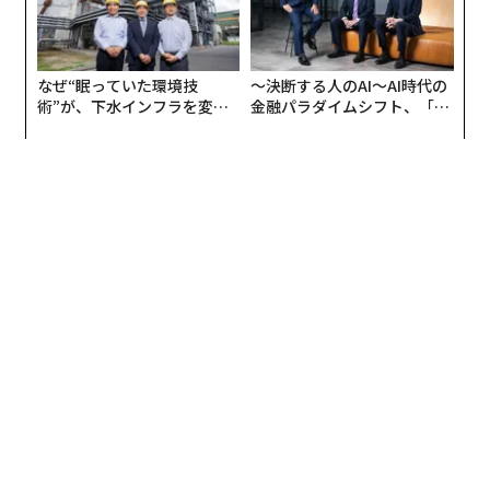
なぜ“眠っていた環境技
〜決断する人のAI〜AI時代の
術”が、下水インフラを変え
金融パラダイムシフト、「超
たのか──産総研×月島JFE
個別化」の核心 【MUFG×ウ
アクアソリューションの10年
ェルスナビ×PwC】