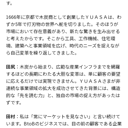
す。
1666年に京都で木炭商として創業したＹＵＡＳＡは、わ
ずか5年で打刃物の世界へ舵を切りました。そのほうが
市場において存在意義があり、新たな驚きを生み出せる
と考えたからです。そこから工具、工作機械、住宅環
境、建築へと事業領域を広げ、時代のニーズを捉えなが
ら自己変革を繰り返してきました。
田尻
：木炭から始まり、広範な産業インフラまでを網羅
するほどの長期にわたる大胆な変革は、単に顧客の要望
に応えるだけでは実現できません。ＹＵＡＳＡさまが非
連続な事業領域の拡大を成功させてきた背景には、構造
的な「先を読む力」と、独自の市場の捉え方があったは
ずです。
田村
：私は「常にマーケットを見なさい」と言い続けて
います。BtoBのビジネスでは、目の前の顧客である企業