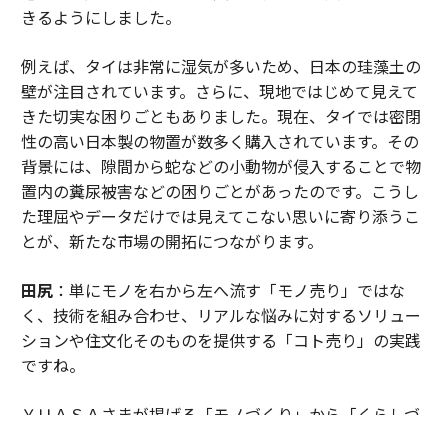
きるようにしました。
例えば、タイは非常に湿気が多いため、日本の珪藻土の
壁が注目されています。さらに、現地ではじめて見えて
きた切実な困りごともありました。現在、タイでは密閉
性の高い日本製の物置が数多く購入されています。その
背景には、隙間から蛇などの小動物が侵入することで物
置内の糞尿被害などの困りごとがあったのです。こうし
た理屈やデータだけでは見えてこない思いに寄り添うこ
とが、新たな市場の開拓につながります。
田尻
：単にモノを右から左へ流す「モノ売り」ではな
く、技術を組み合わせ、リアルな悩みに対するソリュー
ションや住文化そのものを提供する「コト売り」の実践
ですね。
ＹＵＡＳＡさまが掲げる「モノづくり」から「くらしづ
くり」に至る社会課題解決ビジネスの本質も、まさにこ