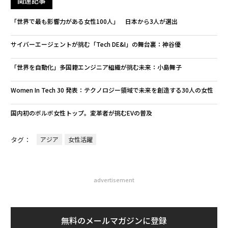
関連記事
「世界で最も影響力がある女性100人」 日本から3人が選出
サイバーエージェントが挑む「Tech DE&I」の舞台裏：神谷優
「世界を自動化」多国籍エンジニア組織が挑む未来：小島舞子
Women In Tech 30 発表：テクノロジー領域で未来を創造する30人の女性
国内初のボルボ女性トップ。変革者が挑むEVの普及
タグ：
アジア
女性活躍
advertisement
無料のメールマガジンに登録