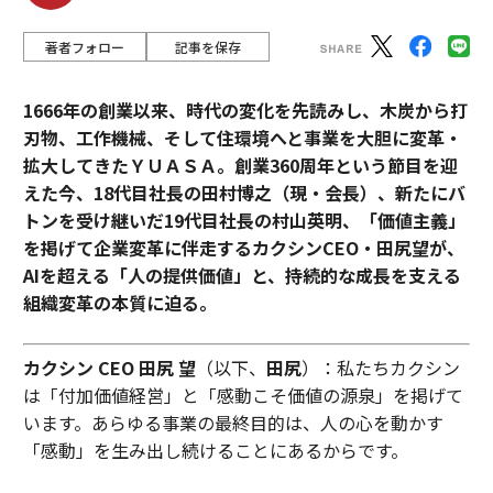
著者フォロー
記事を保存
1666年の創業以来、時代の変化を先読みし、木炭から打
刃物、工作機械、そして住環境へと事業を大胆に変革・
拡大してきたＹＵＡＳＡ。創業360周年という節目を迎
えた今、18代目社長の田村博之（現・会長）、新たにバ
トンを受け継いだ19代目社長の村山英明、「価値主義」
を掲げて企業変革に伴走するカクシンCEO・田尻望が、
AIを超える「人の提供価値」と、持続的な成長を支える
組織変革の本質に迫る。
カクシン CEO 田尻 望
（以下、
田尻
）：私たちカクシン
は「付加価値経営」と「感動こそ価値の源泉」を掲げて
います。あらゆる事業の最終目的は、人の心を動かす
「感動」を生み出し続けることにあるからです。