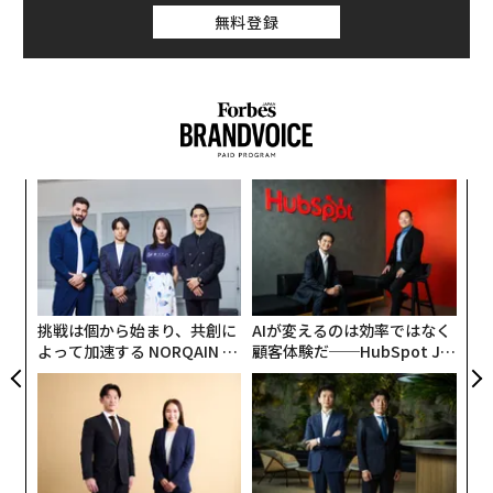
無料登録
代の
革
「超
ク
×ウ
た「
〈7
ャ
ト
リア
挑戦は個から始まり、共創に
AIが変えるのは効率ではなく
UM
よって加速する NORQAIN JA
顧客体験だ──HubSpot Ja
PAN 特別座談会
panが語る「Grow Better」
な組織のつくり方