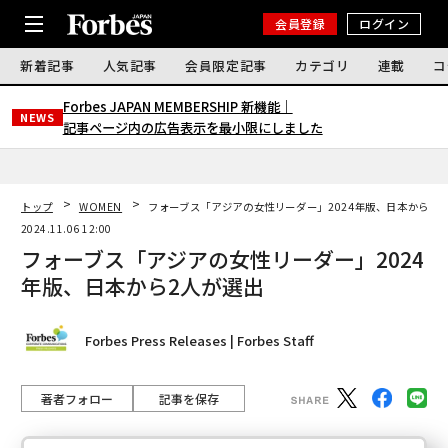
会員登録
ログイン
新着記事
人気記事
会員限定記事
カテゴリ
連載
コ
Forbes JAPAN MEMBERSHIP 新機能｜
NEWS
記事ページ内の広告表示を最小限にしました
トップ
WOMEN
フォーブス「アジアの女性リーダー」2024年版、日本から2
2024.11.06 12:00
フォーブス「アジアの女性リーダー」2024
年版、日本から2人が選出
Forbes Press Releases | Forbes Staff
著者フォロー
記事を保存