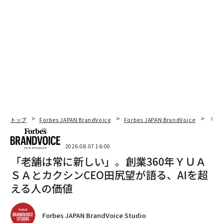
トップ
Forbes JAPAN BrandVoice
Forbes JAPAN BrandVoice
「老
2026.08.07 16:00
「老舗は常に新しい」。創業360年ＹＵＡ
ＳＡとカクシンCEO田尻望が語る、AIを超
える人の価値
Forbes JAPAN BrandVoice Studio