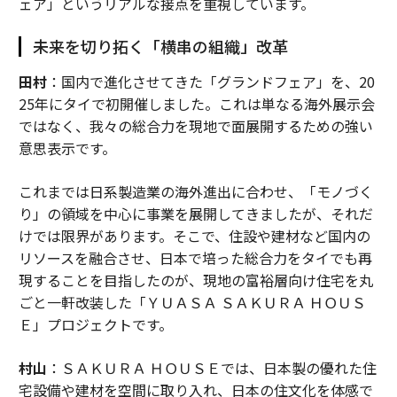
ェア」というリアルな接点を重視しています。
未来を切り拓く「横串の組織」改革
田村
：国内で進化させてきた「グランドフェア」を、20
25年にタイで初開催しました。これは単なる海外展示会
ではなく、我々の総合力を現地で面展開するための強い
意思表示です。
これまでは日系製造業の海外進出に合わせ、「モノづく
り」の領域を中心に事業を展開してきましたが、それだ
けでは限界があります。そこで、住設や建材など国内の
リソースを融合させ、日本で培った総合力をタイでも再
現することを目指したのが、現地の富裕層向け住宅を丸
ごと一軒改装した「ＹＵＡＳＡ ＳＡＫＵＲＡ ＨＯＵＳ
Ｅ」プロジェクトです。
村山
：ＳＡＫＵＲＡ ＨＯＵＳＥでは、日本製の優れた住
宅設備や建材を空間に取り入れ、日本の住文化を体感で