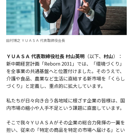
田村博之 ＹＵＡＳＡ 代表取締役会長
ＹＵＡＳＡ 代表取締役社長 村山英明
（以下、
村山
）：
新中期経営計画「Reborn 2031」では、「環境づくり」
を全事業の共通基盤へと位置付けました。そのうえで、
介護や食品、農業など生活に直結する新市場を「くらし
づくり」と定義し、重点的に拡大しています。
私たちが日々向き合う各地域に根ざす企業の皆様は、国
内市場の縮小や人手不足という課題に直面しています。
そこで我々ＹＵＡＳＡがその企業の総合力発揮の一翼を
担い、従来の「特定の商品を特定の市場へ届ける」とい