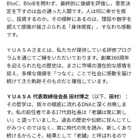
BtoC、BtoBを問わず、最終的に価値を評価し、意思決
定を下すのは血の通った人間です。人は何に幸せを感
じ、投資するのか。その根幹にあるのは、理屈や数字を
超えて感情が揺さぶられる「身体感覚」、すなわち感動
です。
ＹＵＡＳＡさまとは、私たちが提供している研修プログ
ラムを通じてご縁をいただいております。創業360周年
を迎えられた社の歴史は、まさに市場の潜在的な感情を
捉え、多様な価値を「つなぐ」ことで社会に感動を届け
続けてきた軌跡そのものだと確信しています。
ＹＵＡＳＡ 代表取締役会長 田村博之
（以下、
田村
）：
その哲学は、我々の根底に流れるDNAと深く共鳴しま
す。私の前任者である17代目社長は「老舗は常に新し
い」と語っていました。過去の歴史や伝統に甘んじてし
がみつくのではなく、常に時代の先を読み、新しくあり
続けるからこそ、結果として「老舗」と呼ばれるので