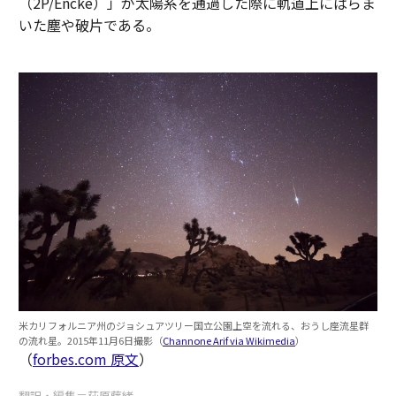
（2P/Encke）」が太陽系を通過した際に軌道上にばらま
いた塵や破片である。
米カリフォルニア州のジョシュアツリー国立公園上空を流れる、おうし座流星群
の流れ星。2015年11月6日撮影（
Channone Arif via Wikimedia
）
（
forbes.com 原文
）
翻訳・編集＝荻原藤緒