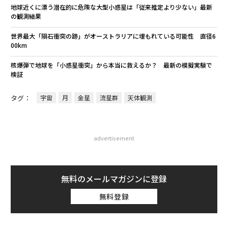
地球近くに漂う潜在的に危険な大型小惑星は「従来推定より少ない」最新
の観測結果
世界最大「隕石衝突の跡」がオーストラリアに埋もれている可能性 直径6
00km
核爆弾で地球を「小惑星衝突」から本当に救えるか？ 最新の模擬実験で
検証
タグ：
宇宙
月
金星
流星群
天体観測
advertisement
無料のメールマガジンに登録
無料登録