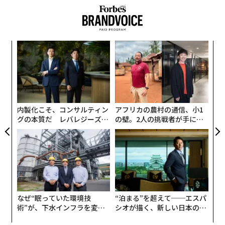
創に
〜
 JA
金
個
なく
目
ェ
Ja
の
er」
ン
内製化こそ、コンサルティン
アフリカの農村の通信、小1
グの本質だ レバレジーズが
の壁。2人の挑戦者が手にし
実践する、次世代ファームの
た「次なる武器」
全貌
なぜ“眠っていた環境技
“泊まる”を超えて──エスパ
術”が、下水インフラを変え
シオが描く、新しい日本のラ
たのか──産総研×月島JFE
グジュアリー（前編）