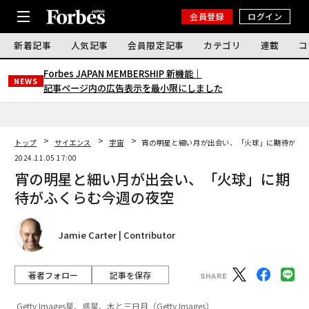
会員登録
ログイン
新着記事
人気記事
会員限定記事
カテゴリ
連載
コ
Forbes JAPAN MEMBERSHIP 新機能｜
NEWS
記事ページ内の広告表示を最小限にしました
トップ
サイエンス
宇宙
宵の明星と細い月が出会い、「火球」に期待がふ
2024.11.05 17:00
宵の明星と細い月が出会い、「火球」に期
待がふくらむ今週の夜空
Jamie Carter | Contributor
著者フォロー
記事を保存
Getty Images星、惑星、木と三日月（Getty Images）