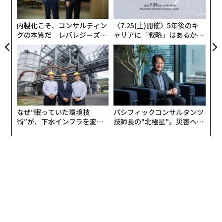
明らかに
iMacは、家族全員で使用するのに適したオールラウンド
ら
なデスクトップコンピュータであり、M4チップの導入に
次世代MacBook Proよりアップルには「もっと良いPC」があるじゃないか
内製化こそ、コンサルティン
〈7.25(土)開催〉5年後のキ
より、特にM1チップと比較して大幅に向上したパフォー
グの本質だ レバレジーズが
ャリアに「戦略」はあるか。
マンスを提供する。
iPhone 17 Pro Max「だけ」ディスプレイ上部のノッチが小さくなる可能性
実践する、次世代ファームの
トップエグゼクティブのキャ
全貌
リアに触れる1日│CAREER S
UMMIT 2026
AI / 人工知能
iPhone
スマートフォン
Apple/アップル
タグ：
うわさ/リーク
Apple Intelligence
なぜ“眠っていた環境技
パシフィックコンサルタンツ
術”が、下水インフラを変え
技師長の"北極星"。災害への
advertisement
たのか──産総研×月島JFE
無力感を乗り越え見つけた、
アクアソリューションの10年
防災一筋20年の答え
iMac 2024（Apple）
また、他の興味深いアップデートとして、新たなカラー
展開がある。ブルー、グリーン、ピンク、オレンジ、イ