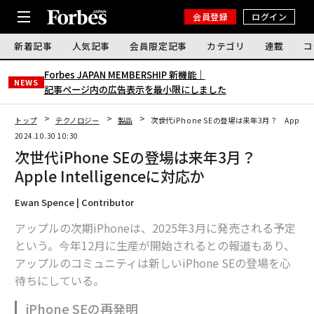
会員登録
ログイン
新着記事
人気記事
会員限定記事
カテゴリ
連載
コ
Forbes JAPAN MEMBERSHIP 新機能｜
NEWS
記事ページ内の広告表示を最小限にしました
トップ
テクノロジー
製品
次世代iPhone SEの登場は来年3月？ Apple In
2024.10.30 10:30
次世代iPhone SEの登場は来年3月？
Apple Intelligenceに対応か
Ewan Spence | Contributor
アップルの次期iPhoneは、2025年3月に発売される予定
という。今年12月に生産が開始されるとの報道もあり、
アップルのコミュニティは新しいiPhone SEの登場を心
待ちにしている。
iPhone SEの再発明