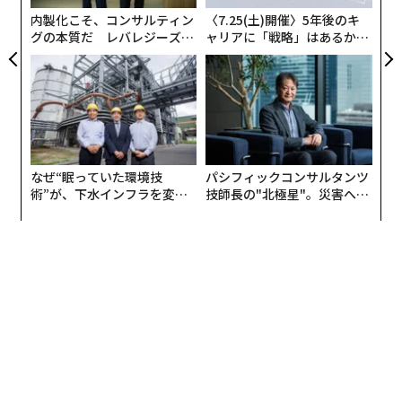
れもより高価なハイエンド端末から派生したものだ。
内製化こそ、コンサルティン
〈7.25(土)開催〉5年後のキ
グの本質だ レバレジーズが
ャリアに「戦略」はあるか。
iPhone SEのライバル
実践する、次世代ファームの
トップエグゼクティブのキャ
全貌
リアに触れる1日│CAREER S
グーグルは2024年5月にPixel 8aを発売した。Pixelシリ
UMMIT 2026
ーズは現在9世代目となっており、グーグルは毎年5月に
開催する開発者向けのイベント、Google I/OでPixel 9a
を発表すると予想されている。このため、iPhone SEはP
ixel 8aに対しては優位な立場にあるが、直後に登場する
なぜ“眠っていた環境技
パシフィックコンサルタンツ
Pixel 9aとの競争が厳しいものになることが予想され
術”が、下水インフラを変え
技師長の"北極星"。災害への
たのか──産総研×月島JFE
無力感を乗り越え見つけた、
る。
アクアソリューションの10年
防災一筋20年の答え