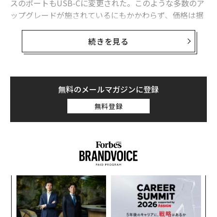
スのポートもUSB-Cに変更された。このような多数のア
ップグレードが施されているにもかかわらず、価格は据
2026年9月号発売中
え置きとなっている。以下に、発表された詳細を説明す
る。
続きを見る
最新号の購入はこちらから
前回のiMacのアップデートは昨年10月に行われ、その時
はM3プロセッサの導入によって、それまでのM1チップ
メンバーシップに登録する
を搭載したiMacから大幅な進化を遂げた。ご存知のとお
無料のメールマガジンに登録
り、Mシリーズのチップはアップル独自のシリコン技術
無料登録
を使用しており、従来のインテルチップに比べてはるか
に高速なパフォーマンスを提供する。
関連記事
そして本日、米国時間10月28日にアップルは新しいiMac
を発表した。このモデルは昨年のモデルと同様24インチ
新iMac 2024「新色、高速チップ、メモリ増強、USB-Cアクセサリ」採用
ディスプレイを搭載するが、Nano-textureディスプレイ
“
新iPad miniは「見た目以上」のアップデートと値頃感、唯一のプロ向け小
のオプションも選択可能である。さらに、今年初めにiPa
シ
型端末に
d Proで発表されたM4プロセッサを搭載している。
グ
「
【米国株ウォッチ】アップルQ4決算は31日発表予定、iPhone 16の初動が
─