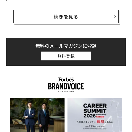
次世代のiPhone SEは、2016年の初登場以来、四世代目
続きを見る
となる。2020年と2022年にはハードウェアの更新が行
われた。SEは事実上、アップル唯一のミッドレンジスマ
ートフォンであり、メインラインのiPhoneよりも手頃な
価格でアップルのエコシステムに参加できる手段だ。ア
無料のメールマガジンに登録
ップルがプレミアムな端末に注力し続ける中、SEは予算
を重視する消費者にとって重要な選択肢となっている。
無料登録
2025年のiPhone SEに関する詳細は、著名なアップルア
ナリストであるミンチー・クオからの情報だ。クオはMe
dium.comで「iPhone SE 4の量産は2024年12月に開始
され、2024年12月から2025年第1四半期にかけて約860
万台の生産が見込まれる」と述べている。
“
シ
iPhone SEは、グーグルのPixel 8aやサムスンのGalaxy S
グ
「
24 Fan Editionと比較されることになるだろう。これら
─
のモデルも同様にミッドレンジ市場を狙っており、いず
ら