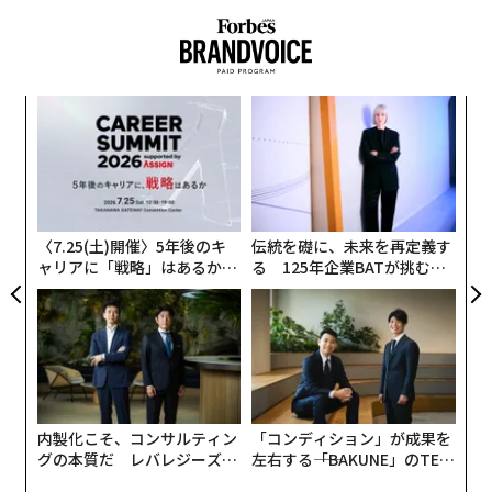
“
オ
ジ
A
顧客
pa
な
〈7.25(土)開催〉5年後のキ
伝統を礎に、未来を再定義す
ャリアに「戦略」はあるか。
る 125年企業BATが挑むス
トップエグゼクティブのキャ
モークレスな未来
リアに触れる1日│CAREER S
UMMIT 2026
内製化こそ、コンサルティン
「コンディション」が成果を
グの本質だ レバレジーズが
左右する――「BAKUNE」のTEN
実践する、次世代ファームの
TIALが支える「挑戦者の明