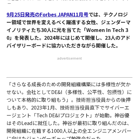
ー
9月25日発売のForbes JAPAN11月号
では、テクノロジ
ー領域で世界を変えるべく躍進する女性、ジェンダーマ
イノリティたち30人に光を当てた「Women In Tech 3
0」を発表した。2024年にはじめて開催し、23人のアド
バイザリーボードに協力いただきながら開催した。
advertisement
「さらなる成長のための開発組織構築には多様性が欠か
せない。会社としてDE&I（多様性、公平性、包摂性）に
ついて本格的に取り組もう」。技術担当役員からの後押
しもあり、2023年1月、技術担当役員直下でサイバーエ
ージェント「Tech DE&Iプロジェクト」が始動。神谷優
はそのLeadに就任した。神谷が最初に取り組んだのは、
開発組織に在籍する1000人以上の全エンジニアメンバー
に向けたジェンダーギャップ勉強会だった。