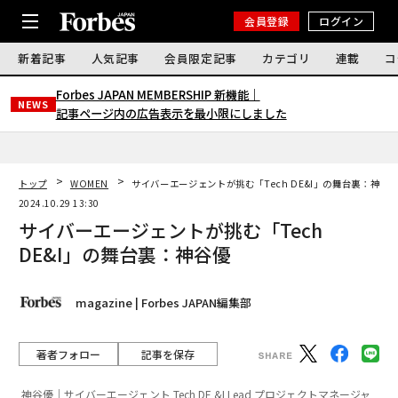
会員登録
ログイン
新着記事
人気記事
会員限定記事
カテゴリ
連載
コ
Forbes JAPAN MEMBERSHIP 新機能｜
NEWS
記事ページ内の広告表示を最小限にしました
トップ
WOMEN
サイバーエージェントが挑む「Tech DE&I」の舞台裏：神谷
2024.10.29 13:30
サイバーエージェントが挑む「Tech
DE&I」の舞台裏：神谷優
magazine | Forbes JAPAN編集部
著者フォロー
記事を保存
神谷優｜サイバーエージェント Tech DE &I Lead プロジェクトマネージャ