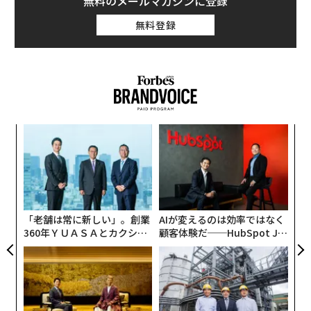
無料のメールマガジンに登録
無料登録
ア
の
た
“
シ
グ
「老舗は常に新しい」。創業
AIが変えるのは効率ではなく
360年ＹＵＡＳＡとカクシン
顧客体験だ──HubSpot Ja
CEO田尻望が語る、AIを超え
panが語る「Grow Better」
る人の価値
な組織のつくり方