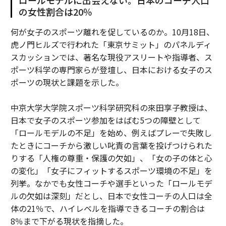
ロールモデルに出会えない。日本のコーチ人口
の女性割合は20％
何が女子のスポーツ離れを促しているのか。10月18日、
虎ノ門ヒルズで行われた「東京サミット」のパネルディ
スカッションでは、著名な現役アスリートや指導者、ス
ポーツ科学の専門家らが登壇し、日本における女子のス
ポーツの現状と課題を示した。
中京大学大学院スポーツ科学研究科の來田享子教授は、
日本で女子のスポーツ参加をはばむ5つの障壁として
「ロールモデルの不足」を始め、例えばプレーで失敗し
たときにコーチから激しい叱責の言葉を投げつけられた
りする「人権の尊重・保護の欠如」、「女の子の体と心
の変化」「女子にフィットするスポーツ環境の不足」を
列挙。なかでも女性コーチや選手といった「ロールモデ
ルの欠如は深刻」だとし、日本で女性コーチの人口は全
体の21％で、ハイレベルを指導できるコーチの割合は
8％まで下がる現状を指摘した。