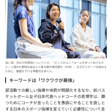
幼い頃、兄の少年野球についていき、「ピンクのユニフォームを作ってあげるか
ら」と誘われ野球を始めたと語る田中美羽選手（中央）。女子がスポーツを始める
ために、敷居を下げる重要性を訴えた。
キーワードは「ワクワクが最強」
部活動での厳しい指導や体罰が問題化するなか、前バス
ケットボール女子日本代表ヘッドコーチの恩塚亨は、勝
つためにコーチが言ったことを愚直にやることを良しと
する日本のスポーツ指導を変えていく必要性について言