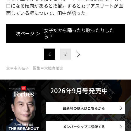
口になる傾向があると指摘。すると女子アスリートが直
面している壁について、田中が語った。
女子だから踊ったり歌ったりした
次ページ ＞
ら？
1
2
文＝中沢弘子 編集＝大柏真佑実
2026年9月号発売中
最新号の購入はこちらから
メンバーシップに登録する