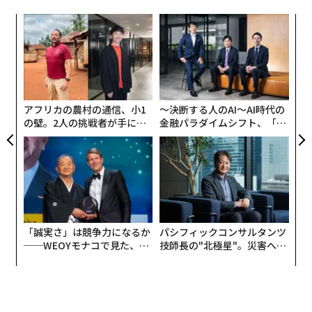
「
3
C
内
る
グ
実
全
アフリカの農村の通信、小1
〜決断する人のAI〜AI時代の
の壁。2人の挑戦者が手にし
金融パラダイムシフト、「超
た「次なる武器」
個別化」の核心 【MUFG×ウ
ェルスナビ×PwC】
「誠実さ」は競争力になるか
パシフィックコンサルタンツ
──WEOYモナコで見た、く
技師長の"北極星"。災害への
ら寿司の経営哲学
無力感を乗り越え見つけた、
防災一筋20年の答え