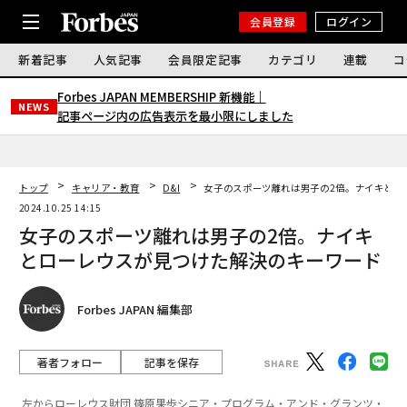
会員登録
ログイン
新着記事
人気記事
会員限定記事
カテゴリ
連載
コ
Forbes JAPAN MEMBERSHIP 新機能｜
NEWS
記事ページ内の広告表示を最小限にしました
トップ
キャリア・教育
D&I
女子のスポーツ離れは男子の2倍。ナイキとロ
2024.10.25 14:15
女子のスポーツ離れは男子の2倍。ナイキ
とローレウスが見つけた解決のキーワード
Forbes JAPAN 編集部
著者フォロー
記事を保存
左からローレウス財団 篠原果歩シニア・プログラム・アンド・グランツ・