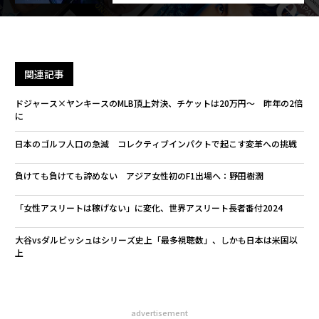
関連記事
ドジャース×ヤンキースのMLB頂上対決、チケットは20万円〜 昨年の2倍
に
日本のゴルフ人口の急減 コレクティブインパクトで起こす変革への挑戦
負けても負けても諦めない アジア女性初のF1出場へ：野田樹潤
「女性アスリートは稼げない」に変化、世界アスリート長者番付2024
大谷vsダルビッシュはシリーズ史上「最多視聴数」、しかも日本は米国以
上
advertisement