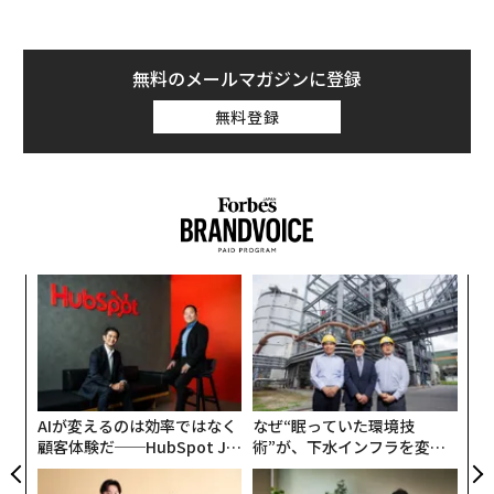
無料のメールマガジンに登録
無料登録
伝
る
モ
〈7
ャ
ト
リア
AIが変えるのは効率ではなく
なぜ“眠っていた環境技
UM
顧客体験だ──HubSpot Ja
術”が、下水インフラを変え
panが語る「Grow Better」
たのか──産総研×月島JFE
な組織のつくり方
アクアソリューションの10年