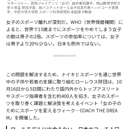
マネージャー、読売ジャイアンツ（女子）田中美羽選手、桃山教育学院大
学４年生 世古汐音、前バスケットボール女子日本代表ヘッドコーチ恩塚
亨、中京大学大学院 スポーツ科学研究科 來田享子教授
女子のスポーツ離れが深刻だ。WHO（世界保健機関）に
よると、世界で15歳までにスポーツをやめてしまう女子
の数は男子の2倍。スポーツの参加率については、女子
は男子より20％少ない。日本も例外ではない。
advertisement
この問題を解決するため、ナイキとスポーツを通じ世界
中の子供や若者の支援に取り組むローレウス財団は、10
月16日から5日間にわたり国内外からトップアスリート
やスポーツ指導者を含む約400人を招き、女子のスポー
ツを取り巻く課題と解決策を考えるイベント「女の子の
ためにスポーツを変えるウィーク―COACH THE DREA
M」を開催した。