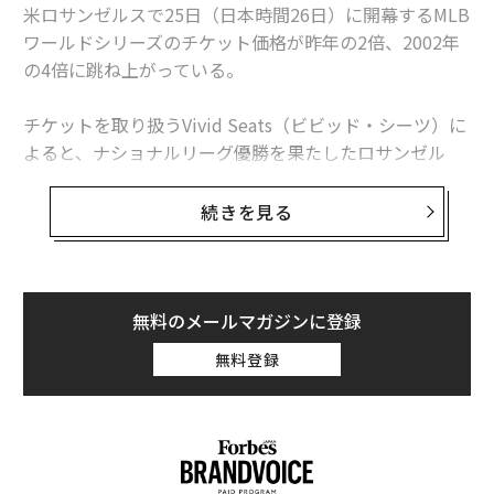
米ロサンゼルスで25日（日本時間26日）に開幕するMLB
ワールドシリーズのチケット価格が昨年の2倍、2002年
の4倍に跳ね上がっている。
チケットを取り扱うVivid Seats（ビビッド・シーツ）に
よると、ナショナルリーグ優勝を果たしたロサンゼル
ス・ドジャースの本拠地ドジャー・スタジアムで行われ
る第1戦のチケット最安値は1302ドル（約20万円）。第
続きを見る
2戦は第1戦を上回る1443ドル（約22万円）となってい
る。
だが、ニューヨークのヤンキー・スタジアムで行われる
無料のメールマガジンに登録
第3〜5戦のチケット価格は、ロサンゼルスのチケットよ
無料登録
り40％も高い。