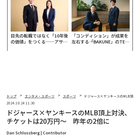
目先の転職ではなく「10年後
「コンディション」が成果を
の価値」をつくる──アサイ
左右する――「BAKUNE」のTEN
ンの長期伴走型支援とは
TIALが支える「挑戦者の明
日」
トップ
エンタメ・スポーツ
スポーツ
ドジャース×ヤンキースのMLB頂上
2024.10.24 11:30
ドジャース×ヤンキースのMLB頂上対決、
チケットは20万円〜 昨年の2倍に
Dan Schlossberg | Contributor