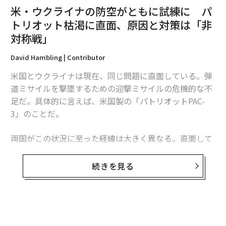
米・ウクライナの防空がともに試練に パ
トリオット枯渇に直面、原因と対策は「非
対称戦」
David Hambling | Contributor
米国とウクライナは現在、同じ問題に直面している。弾
道ミサイルを撃墜するための迎撃ミサイルの危機的な不
足だ。具体的に言えば、米国製の「パトリオットPAC-
翻訳・編集＝江戸伸禎
3」のことだ。
両国がこの状況に至った経緯は大きく異なる。直面して
2026年9月号発売中
いる課題は本質的に同じだが、模索する解決策もまた大
きく異なるものになるかもしれない。これは非対称戦、
続きを見る
つまり敵に貴重な資源をより多く消耗させる方法をめぐ
最新号の購入はこちらから
る問題であり、この分野では、相手よりも多くの資金を
投入できることを頼みにしてきた米国防総省よりも、限
メンバーシップに登録する
られた資源で戦ってきたウクライナに分がある。