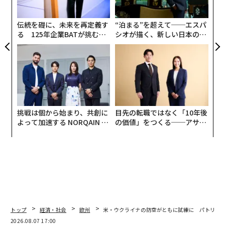
ぱら空対空任務に従事している。
無
防
伝統を礎に、未来を再定義す
“泊まる”を超えて──エスパ
る 125年企業BATが挑むス
シオが描く、新しい日本のラ
モークレスな未来
グジュアリー（前編）
挑戦は個から始まり、共創に
目先の転職ではなく「10年後
よって加速する NORQAIN JA
の価値」をつくる──アサイ
PAN 特別座談会
ンの長期伴走型支援とは
トップ
経済・社会
欧州
米・ウクライナの防空がともに試練に パトリオ
2026.08.07 17:00