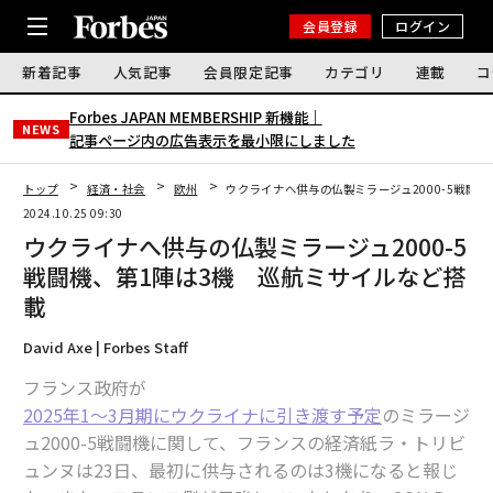
会員登録
ログイン
新着記事
人気記事
会員限定記事
カテゴリ
連載
コ
Forbes JAPAN MEMBERSHIP 新機能｜
NEWS
記事ページ内の広告表示を最小限にしました
トップ
経済・社会
欧州
ウクライナへ供与の仏製ミラージュ2000-5戦闘
2024.10.25 09:30
ウクライナへ供与の仏製ミラージュ2000-5
戦闘機、第1陣は3機 巡航ミサイルなど搭
載
David Axe | Forbes Staff
フランス政府が
2025年1〜3月期にウクライナに引き渡す予定
のミラージ
ュ2000-5戦闘機に関して、フランスの経済紙ラ・トリビ
ュンヌは23日、最初に供与されるのは3機になると報じ