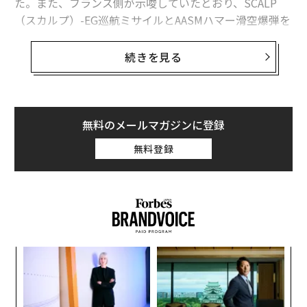
た。また、フランス側が示唆していたとおり、SCALP
（スカルプ）-EG巡航ミサイルとAASMハマー滑空爆弾を
装備することも確認した。両弾薬はウクライナ軍が保有
するフランス製空対地兵器としては最も高性能なもの
続きを見る
だ。
慣性誘導、ターボジェットエンジン推進のSCALP-EGで
最大250km（輸出仕様版の射程）先まで攻撃できるミラ
無料のメールマガジンに登録
ージュ2000-5は、ウクライナのロシア側占領地域の目標
無料登録
に対するウクライナ空軍の遠距離打撃能力を高めると見
込まれる。
フランスからウクライナに供与されるダッソー社製のこ
の機敏な戦闘機が空対地攻撃能力を持つことは、初めか
らわかりきっていたことではない。フランス空軍でミラ
ナ併
“
ージュ2000-5は、目標の動きの検出にパルス波に加えド
k」
オ
ップラー効果を利用するパルス・ドップラー方式のRDY
ック
ジ
パ
レーダーや、MICA（ミカ）対空ミサイルを搭載し、もっ
由
技