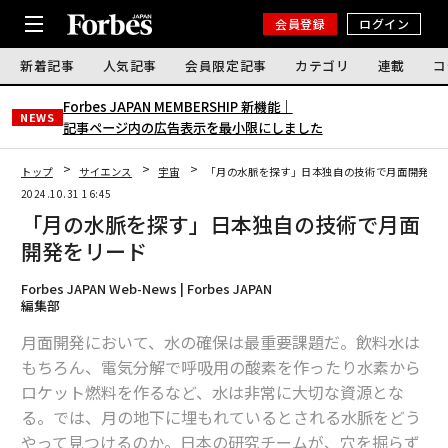
会員登録
ログイン
新着記事
人気記事
会員限定記事
カテゴリ
連載
コ
Forbes JAPAN MEMBERSHIP 新機能｜
NEWS
記事ページ内の広告表示を最小限にしました
トップ
サイエンス
宇宙
「月の水脈を探す」日本独自の技術で月面開発を
2024.10.31 16:45
「月の水脈を探す」日本独自の技術で月面
開発をリード
Forbes JAPAN Web-News | Forbes JAPAN
編集部
月面開発において、水の確保は最重要課題だ。飲料水は
もちろん、電気分解で呼吸用の酸素を作ったり水素から
ロケット燃料を作るなど、水は非常に大切な資源とな
る。では、月の地下に埋もれているとされる水脈をどう
やって見つけるのか。日本の研究チームが、穴を掘らず