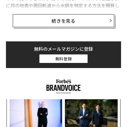
に月の地表や周回軌道から水脈を特定する方法を開発し
た。
続きを見る
理化学研究所、量子科学技術研究開発機構、立命館大
学、聖マリアンナ医科大学、京都大学による研究チーム
は、月の地下から地表に漏れ出てくる中性子を測定する
ことで、位置や水量などの水脈に関する情報を特定でき
無料のメールマガジンに登録
ることを確認した。宇宙から降り注ぐ銀河宇宙線が月面
無料登録
に衝突すると、核反応によって中性子が発生する。それ
はエネルギーを失いつつ地表に漏れ出てくるのだが、そ
のエネルギーや強度を測定することで地下水脈の有無が
わかるということだ。
ナ併
挑
k」
よっ
ック
PA
「
由
3