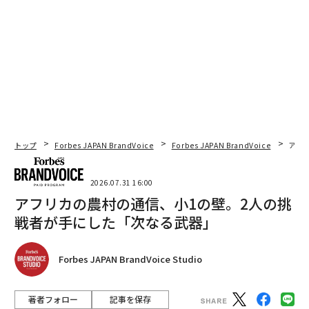
トップ
Forbes JAPAN BrandVoice
Forbes JAPAN BrandVoice
アフ
2026.07.31 16:00
アフリカの農村の通信、小1の壁。2人の挑
戦者が手にした「次なる武器」
Forbes JAPAN BrandVoice Studio
著者フォロー
記事を保存