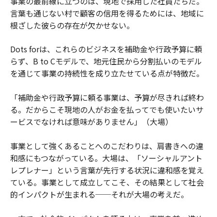
事業の最前線に立つのは、現地で採用した社員たちだ。
言葉も通じない村で顧客の信用を得るためには、地域に
根ざした彼らの存在が欠かせない。
Dots forは、これらのビジネスを補助金や行政予算に頼
らず、B to Cモデルで、地元住民から分割払いのモデル
を通じて事業の持続性を成り立たせている点が特徴だ。
「補助金や行政予算に頼る事業は、予算が尽きれば終わ
る。だからこそ現地の人がお金を払ってでも使いたいサ
ービスでなければ意味がありません」（大場）
事業として強くあることへのこだわりは、肩書きへの違
和感にもつながっている。大場は、「ソーシャルアント
レプレナー」という言葉が先行する状況に違和感を覚え
ている。事業として成立してこそ、その結果として社会
的インパクトが生まれる──それが大場の考えだ。