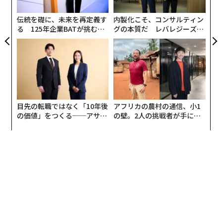
C
る
伝統を礎に、未来を再定義す
内製化こそ、コンサルティン
る 125年企業BATが挑むス
グの本質だ レバレジーズが
モークレスな未来
実践する、次世代ファームの
全貌
現在は、月面ローバーに搭載できる放射線モニター「M
oon Moisture Targeting Observatory」（MoMoTarO）
を、京都大学、理化学研究所、立命館大学が中心となっ
て開発中で、立命館大学には月の土壌を模した環境が作
目先の転職ではなく「10年後
アフリカの農村の通信、小1
の価値」をつくる──アサイ
の壁。2人の挑戦者が手にし
られ、この装置の実証実験も行われている。さらに2026
ンの長期伴走型支援とは
た「次なる武器」
年には国際宇宙ステーションでの実証実験も予定してい
る。
月の水資源を効率的に探し出すには、あらかじめ月面ロ
ーバーや月周回衛星を使って遠隔、非接触で水脈候補地
を特定することが重要となる。この測定法は、月にかぎ
らず宇宙探査のキー技術のひとつになることが期待され
るとのことだ。