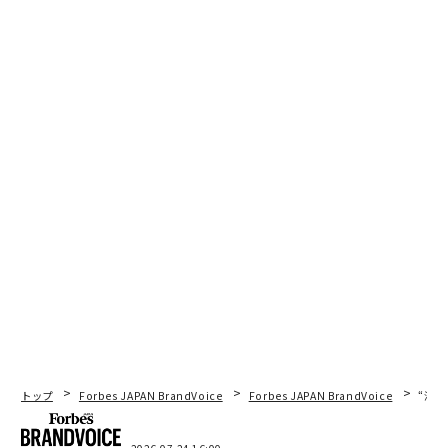
トップ
Forbes JAPAN BrandVoice
Forbes JAPAN BrandVoice
“泊