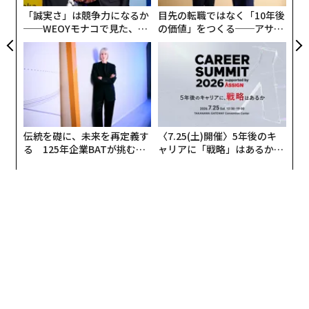
ェ
「誠実さ」は競争力になるか
目先の転職ではなく「10年後
──WEOYモナコで見た、く
の価値」をつくる──アサイ
ら寿司の経営哲学
ンの長期伴走型支援とは
伝統を礎に、未来を再定義す
〈7.25(土)開催〉5年後のキ
る 125年企業BATが挑むス
ャリアに「戦略」はあるか。
モークレスな未来
トップエグゼクティブのキャ
リアに触れる1日│CAREER S
UMMIT 2026