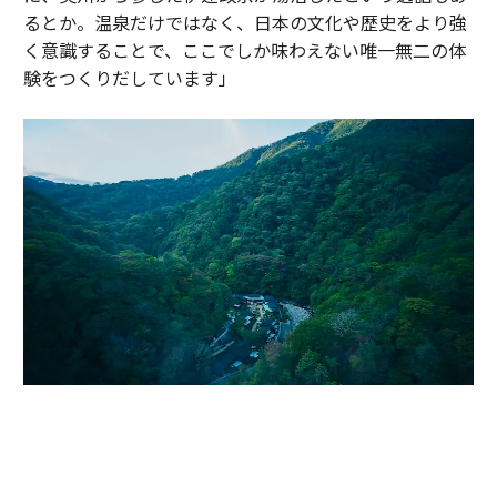
るとか。温泉だけではなく、日本の文化や歴史をより強
く意識することで、ここでしか味わえない唯一無二の体
験をつくりだしています」
かつて伊達政宗が小田原攻めの際に滞在し、戦の疲れを癒したと伝わる温
泉地。早川沿いの渓谷に9棟のヴィラが点在する「エスパシオ 箱根迎賓館
麟鳳亀龍」（神奈川・箱根）。