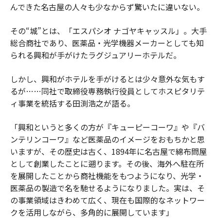
んできた名古屋の人々も少なからず驚いたに違いない。
その“城”とは、「エスパシオ ナゴヤキャッスル」。大手
総合商社であり、医薬品・光学機器メーカーとしても知
られる興和が手がけたラグジュアリーホテルだ。
しかし、興和がホテルを手がけるとは少々意外な気もす
るが……同社で取締役専務執行役員としてホスピタリテ
ィ事業を統括する田渕浩之が語る。
「興和というと多くの方が『キューピーコーワ』や『バ
ンテリンコーワ』など医薬品のイメージをおもちかと思
いますが、その歴史は古く、1894年に名古屋で綿布問屋
として創業したことに遡ります。その後、海外へ駐在所
を展開したことから商社機能をもつようになり、光学・
医薬品の製造で名を馳せるようになりました。実は、そ
の事業領域はきわめて広く、現在も国際的なネットワー
クを活用しながら、多角的に展開しています」