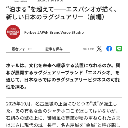
2026.07.24 16:00
“泊まる”を超えて──エスパシオが描く、
新しい日本のラグジュアリー（前編）
Forbes JAPAN BrandVoice Studio
著者フォロー
記事を保存
ホテルは、文化を未来へ継承する装置になれるのか。興
和が展開するラグジュアリーブランド「エスパシオ」を
通じて、日本ならではのラグジュアリービジネスの可能
性を探る。
2025年10月、名古屋城の正面にひとつの“城”が誕生し
た。あの有名な金のシャチホコこそ冠してはいないが、
石組みの壁の上に、御殿風の建築が積み重ねられたさま
はまさに現代の城。長年、名古屋城を“金城”と呼び親し