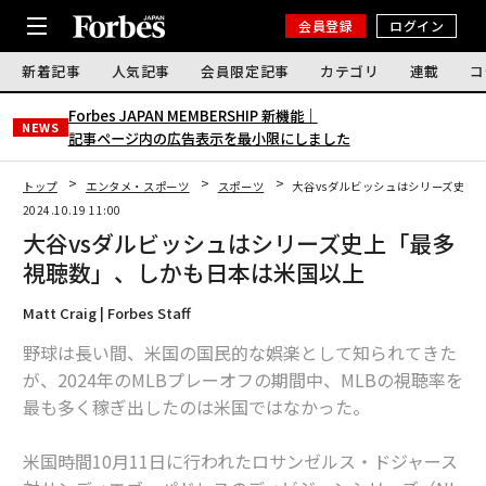
会員登録
ログイン
新着記事
人気記事
会員限定記事
カテゴリ
連載
コ
Forbes JAPAN MEMBERSHIP 新機能｜
NEWS
記事ページ内の広告表示を最小限にしました
トップ
エンタメ・スポーツ
スポーツ
大谷vsダルビッシュはシリーズ史上
2024.10.19 11:00
大谷vsダルビッシュはシリーズ史上「最多
視聴数」、しかも日本は米国以上
Matt Craig | Forbes Staff
野球は長い間、米国の国民的な娯楽として知られてきた
が、2024年のMLBプレーオフの期間中、MLBの視聴率を
最も多く稼ぎ出したのは米国ではなかった。
米国時間10月11日に行われたロサンゼルス・ドジャース