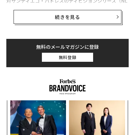
対サンディエゴ・パドレスのディビジョンシリーズ（NL
DS）第5戦は、2017年以来、NLDSの試合としては最高
のテレビ視聴人数を記録し、FOXの平均視聴者数は724
続きを見る
万人だった。しかし、ドジャースのスーパースターであ
り、日本の国民的ヒーローでもある大谷翔平に熱狂する
日本の野球ファンはもっと多く、同試合における日本の
平均視聴者数は1290万人だった。
無料のメールマガジンに登録
無料登録
日本の世帯数の19.2％が同試合を観戦しており、この視
聴率は、米国ではNFLの試合を除くどの番組よりも高
い。しかも、この試合は日本時間の土曜日午前9時に始
まったにもかかわらず、米国のゴールデンタイムに放送
されるマンデーナイトフットボールの試合に匹敵する数
字なのだ。
ンツ
ア
への
の
た、
た
〜
金
個