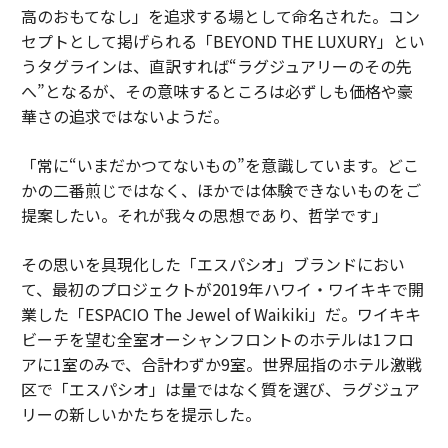
高のおもてなし」を追求する場として命名された。コン
セプトとして掲げられる「BEYOND THE LUXURY」とい
うタグラインは、直訳すれば“ラグジュアリーのその先
へ”となるが、その意味するところは必ずしも価格や豪
華さの追求ではないようだ。
「常に“いまだかつてないもの”を意識しています。どこ
かの二番煎じではなく、ほかでは体験できないものをご
提案したい。それが我々の思想であり、哲学です」
その思いを具現化した「エスパシオ」ブランドにおい
て、最初のプロジェクトが2019年ハワイ・ワイキキで開
業した「ESPACIO The Jewel of Waikiki」だ。ワイキキ
ビーチを望む全室オーシャンフロントのホテルは1フロ
アに1室のみで、合計わずか9室。世界屈指のホテル激戦
区で「エスパシオ」は量ではなく質を選び、ラグジュア
リーの新しいかたちを提示した。