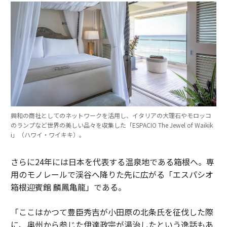
興和の商社としてのネットワークを活用し、イタリアの大理石やモロッコ
のランプなど世界の美しい品々を収集した「ESPACIO The Jewel of Waikik
i」（ハワイ・ワイキキ）。
さらに24年には日本を代表する温泉地である箱根へ。専
用のモノレールで渓谷へ降りた先に広がる「エスパシオ
箱根迎賓館 麟鳳亀龍」である。
「ここはかつて豊臣秀吉が小田原の北条氏を征伐した際
に、奥州から参じた伊達政宗が湯治したという逸話もあ