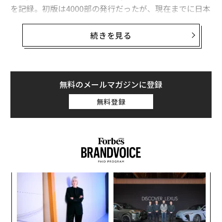
を記録。初版は4000部の発行だったが、現在までに日本
で18万部以上を売り上げている。
続きを見る
韓国では130万部の売り上げを記録。チョン・ユミとコ
ン・ユの共演で映画化され、日本でも2020年の10月9日
から全国ロードショーが決定している。韓流ドラマやK-
POPはますます勢いにのっているが、政治レベルでの日
無料のメールマガジンに登録
韓関係は必ずしも友好ムードとは言いがたい。日本でい
無料登録
ま韓国文学が注目されているのはなぜなのだろうか。
日本における韓国文学ブームの立役者のひとり、斉藤典
貴に人気の背景について話を聞いた。
「会社を潰す気か」韓国文学は売れない文学だ
キ
「
った
か。
左右
キャ
T
“
R S
日
オ
斉藤は、晶文社で編集者として〈韓国文学のオクリモ