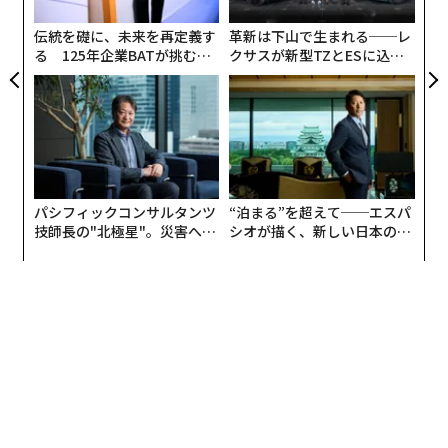
ジ
ノ〉シリーズを2017年10月に立ち上げ、現在は亜紀書房
伝統を礎に、未来を再定義す
革新は下山で生まれる──レ
にて〈となりの国のものがたり〉シリーズを担当してい
る 125年企業BATが挑むス
クサスが新型TZとESに込め
る。アジア人初の英国ブッカー国際賞作家であるハン・
モークレスな未来
た「DISCOVER」の哲学
ガンの『ギリシャ語の時間』 （晶文社、訳・斎藤真理
子）や、韓国日報文学賞作家のチョン・セラン『保健室
のアン・ウニョン先生』（亜紀書房、訳・斎藤真理子）
を編集するなど、韓国文学の出版に深く携わってきた。
パシフィックコンサルタンツ
“泊まる”を超えて──エスパ
「私が晶文社で〈韓国文学のオクリモノ〉シリーズを始
技師長の"北極星"。災害への
シオが描く、新しい日本のラ
めたのは2017年でしたが、その企画を出したのは2016
無力感を乗り越え見つけた、
グジュアリー（前編）
防災一筋20年の答え
年の夏でした。その時点では正直いうと、会議で企画を
出したときに『会社を潰す気か』くらいの反応でした
よ」
2016年当時、日本で出版された韓国小説は1年で20点に
も充たなかったという。「海外文学が売れない」という
ことは出版業界では久しく悩みの種となっていたが、そ
の中でも比較的「メジャー」なアメリカ文学やフランス