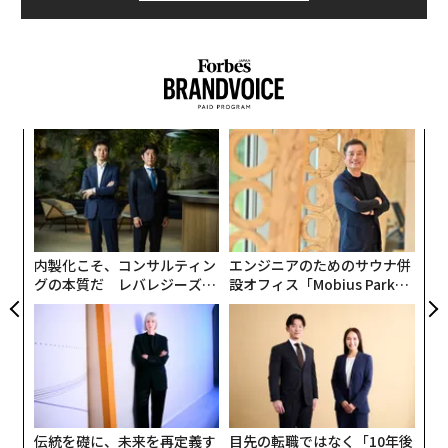
模組
革
“使
ク
【N
た「
「
C】
3
C
る
内製化こそ、コンサルティン
エンジニアのためのサウナ併
グの本質だ レバレジーズが
設オフィス「Mobius Park」
実践する、次世代ファームの
がオープン──タマディック
全貌
が健康経営を徹底する理由
伝統を礎に、未来を再定義す
目先の転職ではなく「10年後