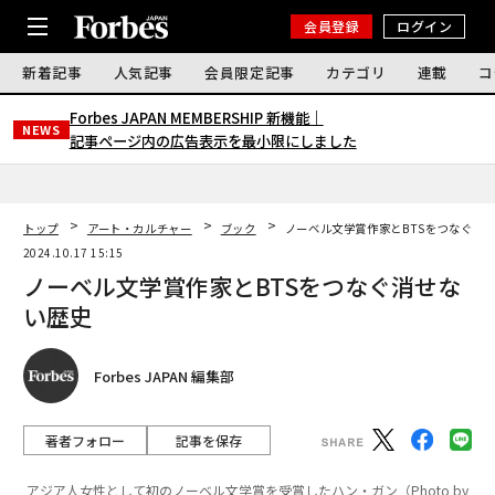
会員登録
ログイン
新着記事
人気記事
会員限定記事
カテゴリ
連載
コ
Forbes JAPAN MEMBERSHIP 新機能｜
NEWS
記事ページ内の広告表示を最小限にしました
トップ
アート・カルチャー
ブック
ノーベル文学賞作家とBTSをつなぐ消
2024.10.17 15:15
ノーベル文学賞作家とBTSをつなぐ消せな
い歴史
Forbes JAPAN 編集部
著者フォロー
記事を保存
アジア人女性として初のノーベル文学賞を受賞したハン・ガン（Photo by