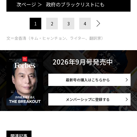
次ページ ＞
政府のブラックリストにも
1
2
3
4
文＝金香清（キム・ヒャンチョン、ライター、翻訳家）
2026年9月号発売中
最新号の購入はこちらから
メンバーシップに登録する
関連記事