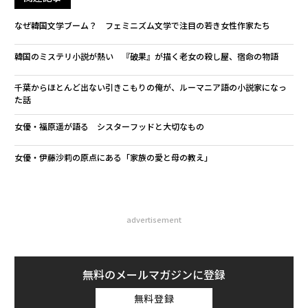
なぜ韓国文学ブーム？ フェミニズム文学で注目の若き女性作家たち
韓国のミステリ小説が熱い 『破果』が描く老女の殺し屋、宿命の物語
千葉からほとんど出ない引きこもりの俺が、ルーマニア語の小説家になっ
た話
女優・福原遥が語る シスターフッドと大切なもの
女優・伊藤沙莉の原点にある「家族の愛と母の教え」
advertisement
無料のメールマガジンに登録
無料登録