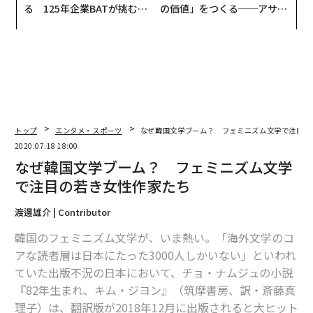
る 125年企業BATが挑むス
の価値」をつくる──アサイ
モークレスな未来
ンの長期伴走型支援とは
トップ
エンタメ・スポーツ
なぜ韓国文学ブーム？ フェミニズム文学で注目の
2020.07.18 18:00
なぜ韓国文学ブーム？ フェミニズム文学
で注目の若き女性作家たち
渡邊雄介 | Contributor
韓国のフェミニズム文学が、いま熱い。「海外文学のコ
アな読者層は日本にたった3000人しかいない」といわれ
ていた出版不況の日本において、チョ・ナムジュの小説
『82年生まれ、キム・ジヨン』（筑摩書房、訳・斎藤真
理子）は、翻訳版が2018年12月に出版されると大ヒット