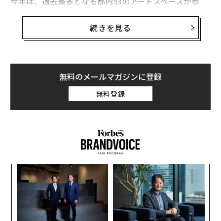
今年は、過去最多となる都内53のアートスペースが参
加。会期中は都内のプログラム会場を乗り降り自由な無
料のシャトルバス「AWT BUS」が巡回。まわって楽しむ
続きを見る
アートイベントだ。
「買える展覧会」がコンセプトのAWT FOCUS
無料のメールマガジンに登録
無料登録
果を
エ
EN
設オ
明
が
AWTの見どころのひとつである「
AWT FOCUS
」は、美
“
が
シ
術館での作品鑑賞とギャラリーでの作品購⼊というふた
グ