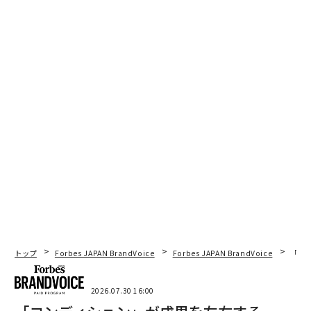
トップ
Forbes JAPAN BrandVoice
Forbes JAPAN BrandVoice
「コン
2026.07.30 16:00