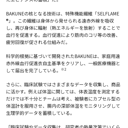
BAKUNEの核となる技術は、特殊機能繊維「SELFLAME
®」。この繊維は身体から発せられる遠赤外線を吸収
し、再び身体に輻射（熱エネルギーを放射）することで
血行を促進する。血行促進により筋肉のコリ等の改善、
疲労回復が促される仕組みだ。
科学的根拠に基づいて開発されたBAKUNEは、家庭用遠
赤外線血行促進衣自主基準をクリアし、一般医療機器と
※2
して届出を完了している。
さらに、臨床試験ではさまざまなデータを収集し、商品
に活かす。例えば体温に関しては、体表温度を測定する
だけでは不十分とチームは考え、被験者にカプセル型の
体温計を服用させ、腸内の深部体温をモニタリングして
生理学的データを蓄積している。
「臨床試験やデータ収集は、研究者の熱量次第でいくら