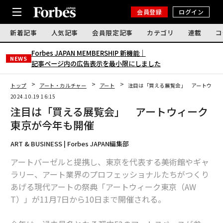
会員登録
ログイン
新着記事
人気記事
会員限定記事
カテゴリ
連載
コ
Forbes JAPAN MEMBERSHIP 新機能｜
NEWS
記事ページ内の広告表示を最小限にしました
トップ
アート・カルチャー
アート
注目は「買える展覧会」 アートウィー
2024.10.19 16:15
注目は「買える展覧会」 アートウィーク
東京が今年も開催
ART & BUSINESS | Forbes JAPAN編集部
アートバーゼルと提携し、東京を代表する美術館やギャ
ラリー、アート業界のプロフェッショナルたちがつくり
あげる現代アートの祭典「アートウィーク東京（AW
T）」が11⽉7⽇から10⽇まで開催される。