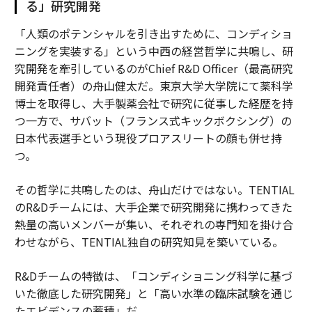
る」研究開発
「人類のポテンシャルを引き出すために、コンディショ
ニングを実装する」という中西の経営哲学に共鳴し、研
究開発を牽引しているのがChief R&D Officer（最高研究
開発責任者）の舟山健太だ。東京大学大学院にて薬科学
博士を取得し、大手製薬会社で研究に従事した経歴を持
つ一方で、サバット（フランス式キックボクシング）の
日本代表選手という現役プロアスリートの顔も併せ持
つ。
その哲学に共鳴したのは、舟山だけではない。TENTIAL
のR&Dチームには、大手企業で研究開発に携わってきた
熱量の高いメンバーが集い、それぞれの専門知を掛け合
わせながら、TENTIAL独自の研究知見を築いている。
R&Dチームの特徴は、「コンディショニング科学に基づ
いた徹底した研究開発」と「高い水準の臨床試験を通じ
たエビデンスの蓄積」だ。