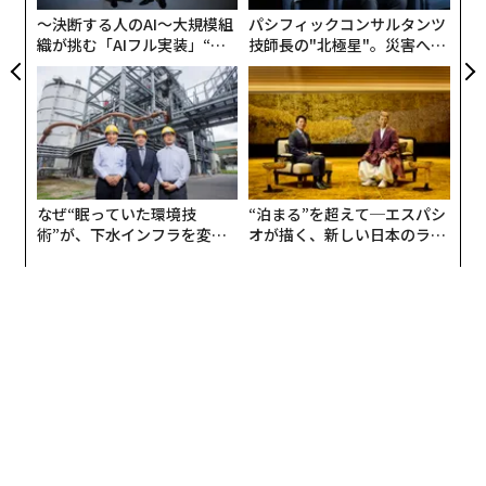
つの体験を掛け合わせた「買える展覧会」。開催2回目
〜決断する人のAI〜大規模組
パシフィックコンサルタンツ
となる今年は、森美術館館長であり国立アートリサーチ
織が挑む「AIフル実装」“使
技師長の"北極星"。災害への
センター長も兼任する片岡真実が監修を務める。
う”企業から“動く”企業へ【N
無力感を乗り越え見つけた、
TTドコモビジネス×PwC】
防災一筋20年の答え
「大地と風と火と：アジアから想像する未来」と題し、
政治や経済など人為的な分類や力による統治ではなく、
自然の摂理や不可視のエネルギーといった観点から世界
を見つめるアジア的世界観を起点に、多様性が共存する
なぜ“眠っていた環境技
“泊まる”を超えて─エスパシ
未来を考える。
術”が、下水インフラを変え
オが描く、新しい日本のラグ
たのか──産総研×月島JFE
ジュアリー（中編）
展覧会が開催されるのは、現存する日本最古の私立美術
アクアソリューションの10年
館である大倉集古館。その建築は中国やインド、オスマ
ン帝国、欧米などを歴遊した伊東忠太が、当時いかに世
界文明を意識したのかを想像させる。
展示は「宇宙の構造」「手、身体、祈り」「見えない
力」「自然界の循環とエネルギー」の4セクションに分
かれ、日本の26のギャラリーに加え、ソウルのKukje Ga