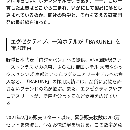
ンに向き合い、ポテンシャルを引き出す」——。この一
貫した思想はどこから生まれ、いかにして製品に落とし
込まれているのか。同社の哲学と、それを支える研究開
発の最前線を追った。
エグゼクティブ、一流ホテルが「BAKUNE」を
選ぶ理由
野球日本代表「侍ジャパン」への提供、ANA国際線ファ
ーストクラスでの採用、さらには帝国ホテル 大阪やシッ
クスセンシズ 京都といったラグジュアリーホテルへの導
入など、「BAKUNE」の採用実績には、品質に妥協を許
さないブランドの名が並ぶ。また、エグゼクティブやプ
ロアスリートが、愛用を公言するなど支持を広げてい
る。
2021年2月の販売スタート以来、累計販売枚数は200万
セットを突破し、今なお快進撃を続ける。この数字が意