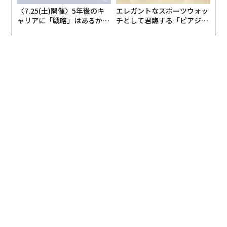
〈7.25(土)開催〉5年後のキ
エレガントなスポーツウォッ
ャリアに「戦略」はあるか。
チとして君臨する「ピアジ
トップエグゼクティブのキャ
ェ」ポロの魅力
リアに触れる1日│CAREER S
UMMIT 2026