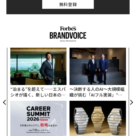
無料登録
なく
内
Ja
グ
er」
実
ア
全
の
た
“泊まる”を超えて──エスパ
〜決断する人のAI〜大規模組
シオが描く、新しい日本のラ
織が挑む「AIフル実装」“使
グジュアリー（前編）
う”企業から“動く”企業へ【N
TTドコモビジネス×PwC】