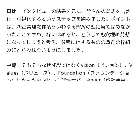
日比
：インタビューの結果を元に、皆さんの意志を言語
化・可視化するというステップを踏みました。ポイント
は、新企業理念体系をいわゆるMVVの型に当てはめなか
ったことですね。枠にはめると、どうしても穴埋め発想
になってしまうと考え、参考にはするものの既存の枠組
みにとらわれないようにしました。
中路
：そもそもなぜMVVではなくVision（ビジョン）、V
alues（バリューズ）、Foundation（ファウンデーショ
ン）になったのかという話ですが、当初は「感動寿命」
を含む「3つの寿命」はあくまで中間生成物であって、M
VVには使わないという話をしていました。でも、社内の
さまざまな関係者の皆さんと会話すると、やっぱり「3
つの寿命」という概念が強く印象に残っていました。
ならば「3つの寿命」を何らかの形で新企業理念に組み
入れようと考えても、一般的なMission（ミッション）で