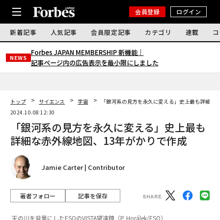
会員登録
ログイン
新着記事
人気記事
会員限定記事
カテゴリ
連載
コ
Forbes JAPAN MEMBERSHIP 新機能｜
NEWS
記事ページ内の広告表示を最小限にしました
トップ
サイエンス
宇宙
「銀河系の見方を永久に変える」史上最も詳細な赤
2024.10.08 12:30
「銀河系の見方を永久に変える」史上最も
詳細な赤外線地図、13年がかりで作成
Jamie Carter | Contributor
著者フォロー
記事を保存
天の川を背景にしたESOのVISTA望遠鏡（P. Horálek/ESO）