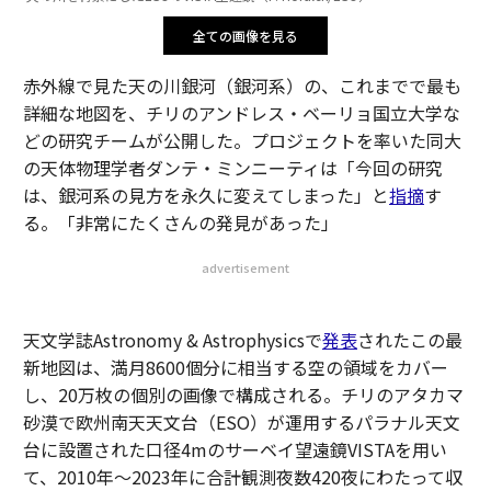
全ての画像を見る
赤外線で見た天の川銀河（銀河系）の、これまでで最も
詳細な地図を、チリのアンドレス・ベーリョ国立大学な
どの研究チームが公開した。プロジェクトを率いた同大
の天体物理学者ダンテ・ミンニーティは「今回の研究
は、銀河系の見方を永久に変えてしまった」と
指摘
す
る。「非常にたくさんの発見があった」
advertisement
天文学誌Astronomy & Astrophysicsで
発表
されたこの最
新地図は、満月8600個分に相当する空の領域をカバー
し、20万枚の個別の画像で構成される。チリのアタカマ
砂漠で欧州南天天文台（ESO）が運用するパラナル天文
台に設置された口径4mのサーベイ望遠鏡VISTAを用い
て、2010年～2023年に合計観測夜数420夜にわたって収