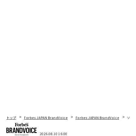
トップ
Forbes JAPAN BrandVoice
Forbes JAPAN BrandVoice
ソニ
2026.08.10 16:00