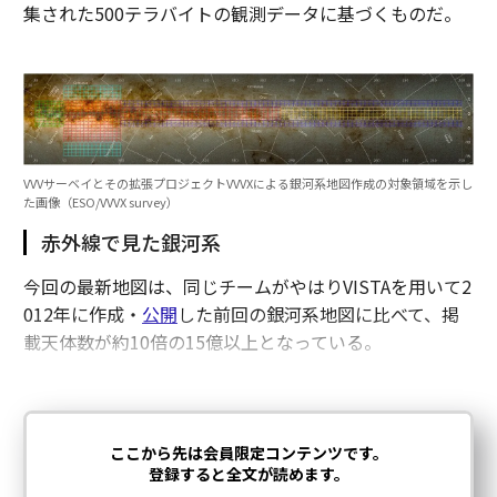
集された500テラバイトの観測データに基づくものだ。
VVVサーベイとその拡張プロジェクトVVVXによる銀河系地図作成の対象領域を示し
た画像（ESO/VVVX survey）
赤外線で見た銀河系
今回の最新地図は、同じチームがやはりVISTAを用いて2
012年に作成・
公開
した前回の銀河系地図に比べて、掲
載天体数が約10倍の15億以上となっている。