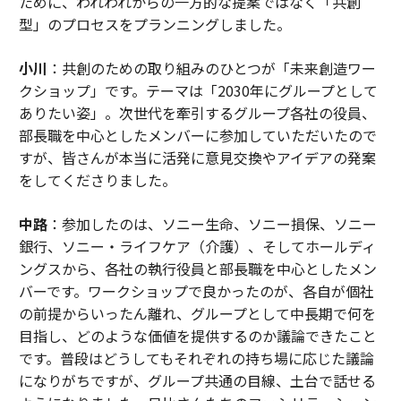
ために、われわれからの一方的な提案ではなく「共創
型」のプロセスをプランニングしました。
小川
：共創のための取り組みのひとつが「未来創造ワー
クショップ」です。テーマは「2030年にグループとして
ありたい姿」。次世代を牽引するグループ各社の役員、
部長職を中心としたメンバーに参加していただいたので
すが、皆さんが本当に活発に意見交換やアイデアの発案
をしてくださりました。
中路
：参加したのは、ソニー生命、ソニー損保、ソニー
銀行、ソニー・ライフケア（介護）、そしてホールディ
ングスから、各社の執行役員と部長職を中心としたメン
バーです。ワークショップで良かったのが、各自が個社
の前提からいったん離れ、グループとして中長期で何を
目指し、どのような価値を提供するのか議論できたこと
です。普段はどうしてもそれぞれの持ち場に応じた議論
になりがちですが、グループ共通の目線、土台で話せる