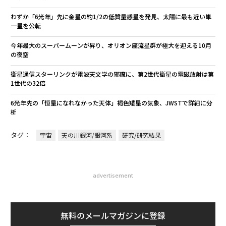
わずか「6光年」先に金星の約1/2の低質量惑星を発見、太陽に最も近い単
一星を公転
今年最大のスーパームーンが昇り、オリオン座流星群が極大を迎える10月
の夜空
衛星通信スターリンクが電波天文学の邪魔に、第2世代衛星の電磁放射は第
1世代の32倍
6光年先の「恒星になれなかった天体」褐色矮星の気象、JWSTで詳細に分
析
タグ：
宇宙
天の川銀河/銀河系
研究/研究結果
advertisement
無料のメールマガジンに登録