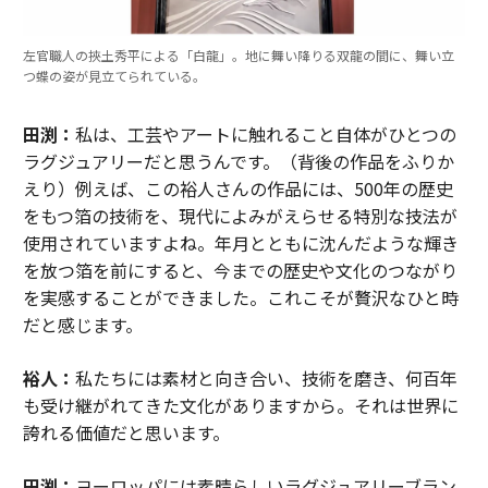
左官職人の挾土秀平による「白龍」。地に舞い降りる双龍の間に、舞い立
つ蝶の姿が見立てられている。
田渕：
私は、工芸やアートに触れること自体がひとつの
ラグジュアリーだと思うんです。（背後の作品をふりか
えり）例えば、この裕人さんの作品には、500年の歴史
をもつ箔の技術を、現代によみがえらせる特別な技法が
使用されていますよね。年月とともに沈んだような輝き
を放つ箔を前にすると、今までの歴史や文化のつながり
を実感することができました。これこそが贅沢なひと時
だと感じます。
裕人：
私たちには素材と向き合い、技術を磨き、何百年
も受け継がれてきた文化がありますから。それは世界に
誇れる価値だと思います。
田渕：
ヨーロッパには素晴らしいラグジュアリーブラン