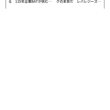
る 125年企業BATが挑むス
グの本質だ レバレジーズが
モークレスな未来
実践する、次世代ファームの
全貌