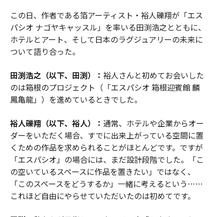
この日、作者である箔アーティスト・裕人礫翔が「エス
パシオ ナゴヤキャッスル」を率いる田渕浩之とともに、
ホテルとアート、そして日本のラグジュアリーの未来に
ついて語り合った。
田渕浩之（以下、田渕）：
裕人さんと初めてお会いした
のは箱根のプロジェクト（「エスパシオ 箱根迎賓館 麟
鳳亀龍」）を進めているときでした。
裕人礫翔（以下、裕人）：
通常、ホテルや企業からオー
ダーをいただく場合、すでに出来上がっている空間に置
くための作品を求められることがほとんどです。ですが
「エスパシオ」の場合には、まだ設計段階でした。「こ
の空いているスペースに作品を置きたい」ではなく、
「このスペースをどうするか」一緒に考えるという……
これほど自由にやらせていただいたのは初めてです。