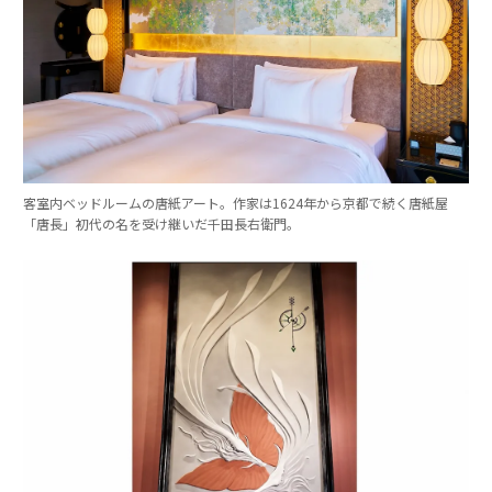
客室内ベッドルームの唐紙アート。作家は1624年から京都で続く唐紙屋
「唐長」初代の名を受け継いだ千田長右衛門。