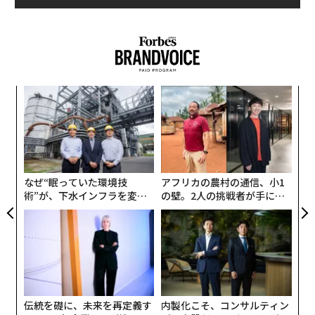
るか
「
、く
左右
T
目
日
の
ン
なぜ“眠っていた環境技
アフリカの農村の通信、小1
術”が、下水インフラを変え
の壁。2人の挑戦者が手にし
たのか──産総研×月島JFE
た「次なる武器」
アクアソリューションの10年
伝統を礎に、未来を再定義す
内製化こそ、コンサルティン