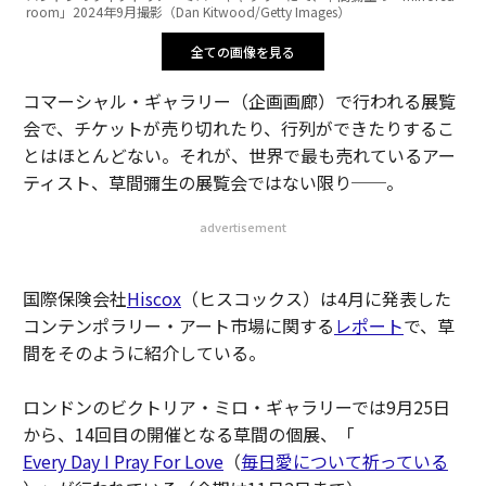
room」2024年9月撮影（Dan Kitwood/Getty Images）
全ての画像を見る
コマーシャル・ギャラリー（企画画廊）で行われる展覧
会で、チケットが売り切れたり、行列ができたりするこ
とはほとんどない。それが、世界で最も売れているアー
ティスト、草間彌生の展覧会ではない限り──。
advertisement
国際保険会社
Hiscox
（ヒスコックス）は4月に発表した
コンテンポラリー・アート市場に関する
レポート
で、草
間をそのように紹介している。
ロンドンのビクトリア・ミロ・ギャラリーでは9月25日
から、14回目の開催となる草間の個展、「
Every Day I Pray For Love
（
毎日愛について祈っている