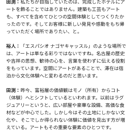
田渕：
私たちが目指していたのは、完成したホテルにア
ートを飾ることではありません。建築も工芸もアート
も、すべてを含めてひとつの空間体験としてつくりたか
ったのです。そしてお客様に新しい発見や感動をもち帰
っていただく場所でありたい、と。
裕人：
「エスパシオ ナゴヤキャッスル」のような場所で
は、アートは単なる彩りではないですね。名古屋の歴史
や吉祥の思想、歓待の心を、言葉を使わずに伝える役割
をもっています。空間にアートがあることで、滞在は宿
泊から文化体験へと変わるのだと思います。
田渕：
昨今、富裕層の価値観はモノ（所有）からコト
（体験）へとシフトしているといわれます。以前はラグ
ジュアリーというと、広い部屋や豪華な設備、高価な食
材などが中心でした。しかし今はその土地にしかない文
化や、そこでしか得られない体験に価値を見出す方が増
えている。アートもその重要な要素のひとつです。