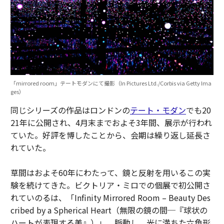
「mirrored room」テートモダンにて撮影（In Pictures Ltd./Corbis via Getty Ima
ges）
同じシリーズの作品はロンドンの
テート・モダン
でも20
21年に公開され、4月末までおよそ3年間、展示が行われ
ていた。好評を博したことから、会期は繰り返し延長さ
れていた。
草間はおよそ60年にわたって、鏡と反射を用いるこの実
験を続けてきた。ビクトリア・ミロでの個展で初公開さ
れていのるは、「Infinity Mirrored Room – Beauty Des
cribed by a Spherical Heart（無限の鏡の間─『球状の
ハートが表現する美』）」。脈動し、光に満ちた六角形