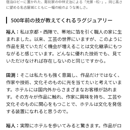
宿泊ロビーに置かれた、彫刻家の中林丈治による「光景 −松−」。同じ高さ
に望める名古屋城とともに一幅の絵のような美しさ。
500年前の技が教えてくれるラグジュアリー
裕人：
私は京都・西陣で、帯地に箔を引く職人の家に生
まれました。以来、工芸の世界にいますが、このように
作品を見ていただく機会が増えることは文化継承にもつ
ながると感じています。どんなに優れた技術でも、見て
いただけなければ存在しないのと同じですから。
田渕：
そこは私たちも強く意識し、作品だけではなく、
作家や技術、文化そのものに光を当てたいと考えていま
す。ホテルには国内外からさまざまなお客様が訪れま
す。その方々が作品に触れ、作家に興味を持ち、工芸や
文化そのものに関心をもつことで、ホテルは文化を発信
する装置になれると思うので。
裕人：
実際にホテルを歩いてみると驚きます。作品がロ