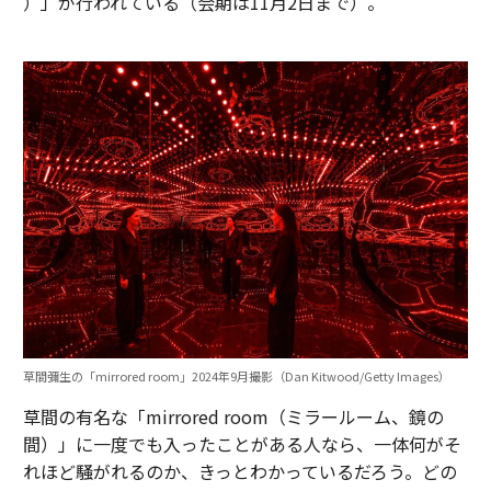
）」が行われている（会期は11月2日まで）。
草間彌生の「mirrored room」2024年9月撮影（Dan Kitwood/Getty Images）
草間の有名な「mirrored room（ミラールーム、鏡の
間）」に一度でも入ったことがある人なら、一体何がそ
れほど騒がれるのか、きっとわかっているだろう。どの