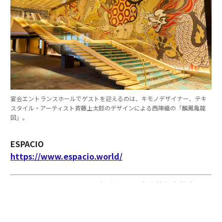
宴会エントランスホールでゲストを迎えるのは、キモノデザイナー、テキ
スタイル・アーティスト斉藤上太郎のデザインによる西陣織の「麟鳳亀龍
図」。
ESPACIO
https://www.espacio.world/
たぶち・ひろゆき◎
1965年生まれ。京都芸術大学卒。外
資系ホテルで実務経験の後、2014年興和株式会社入社。
興和グループのホテル事業や施設開発の中核を担う。25