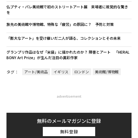
仏プティ・パレ美術館で初のストリートアート展 来場者に視覚的な驚き
を
旅先の美術館や博物館、特殊な「疲労」の原因に？ 予防と対策
「膨大なアート」を受け継いだ二人が語る、コレクションとその未来
グランプリ作品はなぜ「米袋」に描かれたのか？ 障害とアート 「HERAL
BONY Art Prize」が生んだ注目の異彩作家
タグ：
アート/美術品
イギリス
ロンドン
美術館/博物館
advertisement
無料のメールマガジンに登録
無料登録