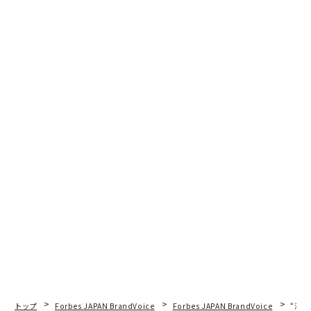
トップ
Forbes JAPAN BrandVoice
Forbes JAPAN BrandVoice
“泊