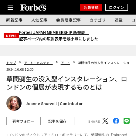
会員登録
ログイン
新着記事
人気記事
会員限定記事
カテゴリ
連載
コ
Forbes JAPAN MEMBERSHIP 新機能｜
NEWS
記事ページ内の広告表示を最小限にしました
トップ
アート・カルチャー
アート
草間彌生の没入型インスタレーション、
2024.10.08 12:30
草間彌生の没入型インスタレーション、ロ
ンドンの個展が表現するものとは
Joanne Shurvell | Contributor
著者フォロー
記事を保存
ロンドンのヴィクトリア・ミロ・ギャラリーにて、草間彌生の「mirrored