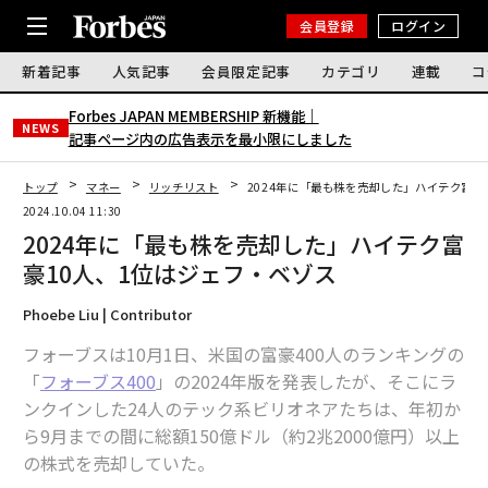
会員登録
ログイン
新着記事
人気記事
会員限定記事
カテゴリ
連載
コ
Forbes JAPAN MEMBERSHIP 新機能｜
NEWS
記事ページ内の広告表示を最小限にしました
トップ
マネー
リッチリスト
2024年に「最も株を売却した」ハイテク富豪
2024.10.04 11:30
2024年に「最も株を売却した」ハイテク富
豪10人、1位はジェフ・ベゾス
Phoebe Liu | Contributor
フォーブスは10月1日、米国の富豪400人のランキングの
「
フォーブス400
」の2024年版を発表したが、そこにラ
ンクインした24人のテック系ビリオネアたちは、年初か
ら9月までの間に総額150億ドル（約2兆2000億円）以上
の株式を売却していた。