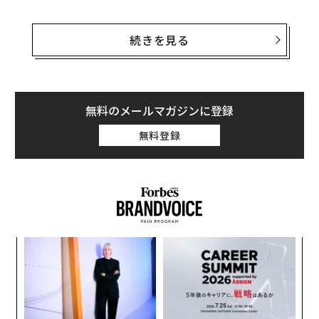
昨年11月、アマゾンの創業者であるジェフ・ベゾスは、
長年住み慣れたワシントン州を離れ、フロリダ州に移住
続きを見る
すると発表した。彼はその後、マイアミの富裕層が住む
エリアの3つの豪邸を2億3400万ドル（約340億円）で購
入している。
無料のメールマガジンに登録
ベゾスはその後、今年の2月から7月にかけて80億ドル以
無料登録
上のアマゾン株を売却した。ワシントン州では「株式や
債券の売却で得た年間25万ドル以上のキャピタルゲイン
に対し7％の税金を課す」という税法が2022年に施行さ
れたが、フロリダ州にはそのような税が存在しない。
“
シ
グ
パ
技
無