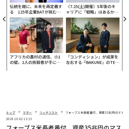
防
伝統を礎に、未来を再定義す
〈7.25(土)開催〉5年後のキ
る 125年企業BATが挑むス
ャリアに「戦略」はあるか。
モークレスな未来
トップエグゼクティブのキャ
リアに触れる1日│CAREER S
UMMIT 2026
アフリカの農村の通信、小1
「コンディション」が成果を
の壁。2人の挑戦者が手にし
左右する――「BAKUNE」のTEN
た「次なる武器」
TIALが支える「挑戦者の明
日」
トップ
マネー
リッチリスト
フォーブス米長者番付、資産35兆円のマスク
2024.10.02 12:15
フォーブス米長者番付、資産35兆円のマス