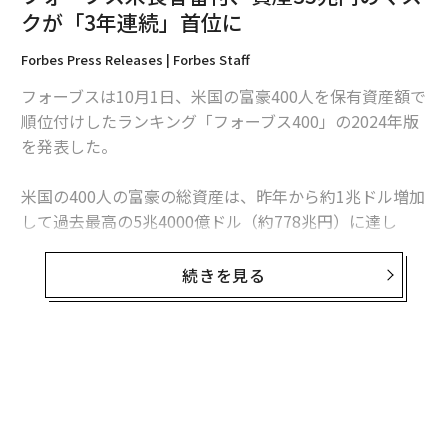
クが「3年連続」首位に
編集＝上田裕資
Forbes Press Releases | Forbes Staff
フォーブスは10月1日、米国の富豪400人を保有資産額で
2026年9月号発売中
順位付けしたランキング「フォーブス400」の2024年版
を発表した。
最新号の購入はこちらから
米国の400人の富豪の総資産は、昨年から約1兆ドル増加
して過去最高の5兆4000億ドル（約778兆円）に達し
メンバーシップに登録する
た。資産が1000億ドルを超える富豪の数も、過去最高の
12人を記録した。「フォーブス400」に入るための最低
続きを見る
資産額は、昨年から4億ドル増えて33億ドルに上昇して
いる。
関連記事
イーロン・マスクは、テスラの株価が14％下落し、デラ
フォーブス米長者番付、資産35兆円のマスクが「3年連続」首位に
ウェア州の裁判官が1月に560億ドルの彼のストックオプ
ションを無効にしたにもかかわらず、保有資産2440億ド
米国の富豪が最も多く住んでいる州2024、上位10州リスト
ル（約35兆円）で3年連続でこのリストのトップに入