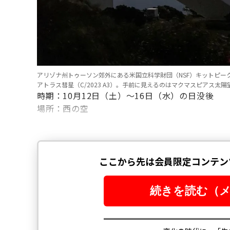
アリゾナ州トゥーソン郊外にある米国立科学財団（NSF）キットピーク
アトラス彗星（C/2023 A3）。手前に見えるのはマクマスピアス太陽
時期：10月12日（土）～16日（水）の日没後
場所：西の空