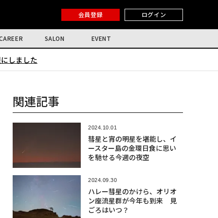
会員登録
ログイン
CAREER
SALON
EVENT
限にしました
関連記事
2024.10.01
彗星と宵の明星を堪能し、イ
ースター島の金環日食に思い
を馳せる今週の夜空
2024.09.30
ハレー彗星のかけら、オリオ
ン座流星群が今年も到来 見
ごろはいつ？