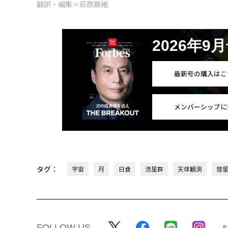
翻訳・編集＝荻原藤緒
2026年9
最新号の購入はこ
メンバーシップに
タグ：
宇宙
月
日食
流星群
天体観測
彗
FOLLOW US