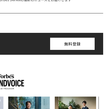
無料登録
アフ
小1