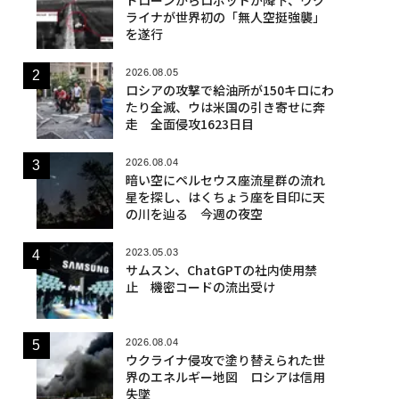
ライナが世界初の「無人空挺強襲」
を遂行
2026.08.05
ロシアの攻撃で給油所が150キロにわ
たり全滅、ウは米国の引き寄せに奔
走 全面侵攻1623日目
2026.08.04
暗い空にペルセウス座流星群の流れ
星を探し、はくちょう座を目印に天
の川を辿る 今週の夜空
2023.05.03
サムスン、ChatGPTの社内使用禁
止 機密コードの流出受け
2026.08.04
ウクライナ侵攻で塗り替えられた世
界のエネルギー地図 ロシアは信用
失墜