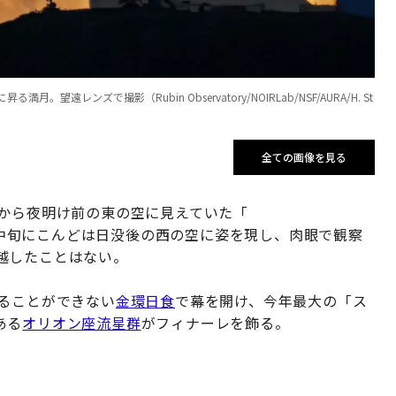
ンズで撮影（Rubin Observatory/NOIRLab/NSF/AURA/H. St
全ての画像を見る
末から夜明け前の東の空に見えていた「
中旬にこんどは日没後の西の空に姿を現し、肉眼で観察
越したことはない。
見ることができない
金環日食
で幕を開け、今年最大の「ス
ある
オリオン座流星群
がフィナーレを飾る。