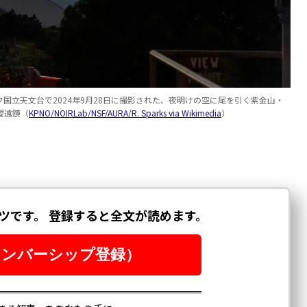
国立天文台で2024年9月28日に撮影された、夜明けの空に尾を引く紫金山・
望遠鏡（
KPNO/NOIRLab/NSF/AURA/R. Sparks via Wikimedia
）