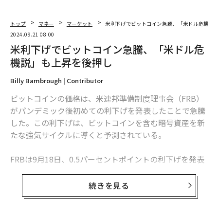
トップ
マネー
マーケット
米利下げでビットコイン急騰、「米ドル危機説
2024.09.21 08:00
米利下げでビットコイン急騰、「米ドル危
機説」も上昇を後押し
Billy Bambrough | Contributor
ビットコインの価格は、米連邦準備制度理事会（FRB）
がパンデミック後初めての利下げを発表したことで急騰
した。この利下げは、ビットコインを含む暗号資産を新
たな強気サイクルに導くと予測されている。
FRBは9月18日、0.5パーセントポイントの利下げを発表
した。これを受け、ビットコインの価格は6万3000ドル
を突破した。
続きを見る
一方、米ドルが「完全崩壊の寸前」にあるという懸念が