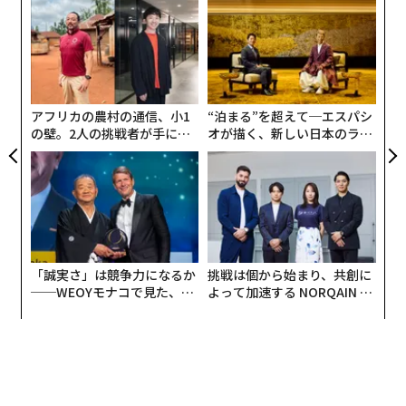
〜
織
う
「
T
3
C
る
アフリカの農村の通信、小1
“泊まる”を超えて─エスパシ
の壁。2人の挑戦者が手にし
オが描く、新しい日本のラグ
た「次なる武器」
ジュアリー（中編）
「誠実さ」は競争力になるか
挑戦は個から始まり、共創に
──WEOYモナコで見た、く
よって加速する NORQAIN JA
ら寿司の経営哲学
PAN 特別座談会