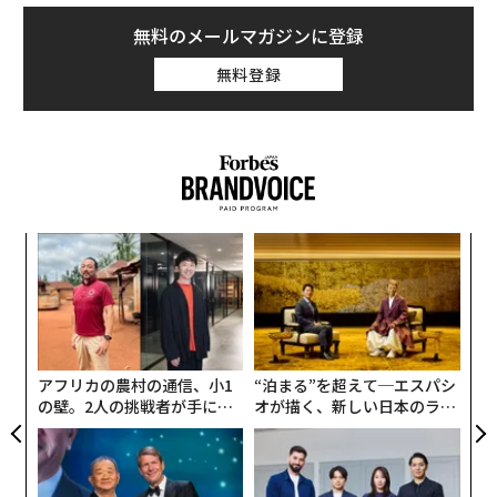
広がる中、世界最大の資産運用会社であるブラックロッ
クは、35兆ドル（約4980兆円）に達した米国の債務残高
無料のメールマガジンに登録
の膨張に対する懸念の高まりを警告し、この懸念が「機
無料登録
関投資家のビットコインへの関心」を後押しすると述べ
ている。
〜
織
う
「
T
3
C
る
アフリカの農村の通信、小1
“泊まる”を超えて─エスパシ
の壁。2人の挑戦者が手にし
オが描く、新しい日本のラグ
た「次なる武器」
ジュアリー（中編）