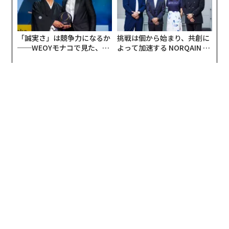
「誠実さ」は競争力になるか
挑戦は個から始まり、共創に
──WEOYモナコで見た、く
よって加速する NORQAIN JA
ら寿司の経営哲学
PAN 特別座談会
編集＝上田裕資
2026年9月号発売中
最新号の購入はこちらから