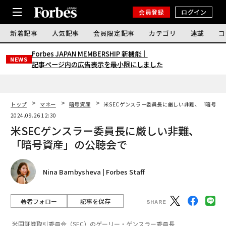
会員登録
ログイン
新着記事
人気記事
会員限定記事
カテゴリ
連載
コ
Forbes JAPAN MEMBERSHIP 新機能｜
NEWS
記事ページ内の広告表示を最小限にしました
トップ
マネー
暗号資産
米SECゲンスラー委員長に厳しい非難、「暗号資
2024.09.26 12:30
米SECゲンスラー委員長に厳しい非難、
「暗号資産」の公聴会で
Nina Bambysheva | Forbes Staff
著者フォロー
記事を保存
米国証券取引委員会（SEC）のゲーリー・ゲンスラー委員長