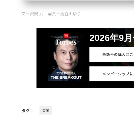
文＝眞鍋 武 写真＝長谷川ゆり
2026年9
最新号の購入はこ
メンバーシップに
タグ：
音楽