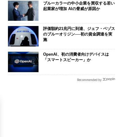
ブルーカラーの中小企業を買収する若い
起業家が増加 AIの脅威が原因か
評価額約21兆円に到達、ジェフ・ベゾス
のブルーオリジン──初の資金調達を実
施
OpenAI、初の消費者向けデバイスは
「スマートスピーカー」か
Recommended by