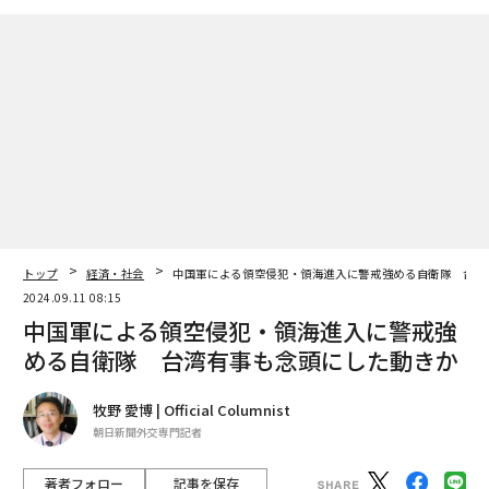
トップ
経済・社会
中国軍による領空侵犯・領海進入に警戒強める自衛隊 台湾
2024.09.11 08:15
中国軍による領空侵犯・領海進入に警戒強
める自衛隊 台湾有事も念頭にした動きか
牧野 愛博 | Official Columnist
朝日新聞外交専門記者
著者フォロー
記事を保存
SevenMaps / Shutterstock.com
防衛省は8月26日、中国軍のY9情報収集機が、同日午前1
1時29分ごろからの約2分間、長崎県の男女群島沖の領海
上空を侵犯したことを確認したと発表した。続いて中国
海軍のシュパン級測量艦1隻が8月31日午前6時ごろ、口
永良部島南西の日本の領海に入り、2時間近くにわたっ