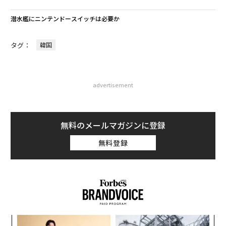
潜水艦にニンテンドースイッチは必要か
タグ：
韓国
advertisement
無料のメールマガジンに登録
無料登録
パ