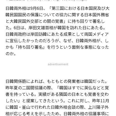
日韓両外相は9月6日、「第三国における日本国民及び大
韓民国国民の保護についての協力に関する日本国外務省
と大韓民国外交部との間の覚書」に持ち回りで署名し
た。6日は、岸田文雄首相が韓国を訪れた日にあたる。
日韓両政府は岸田訪韓にあたる成果として両国メディア
に宣伝したかったのだろうが、なぜ、日韓両外相が、し
かも「持ち回り署名」を行うという面倒な事態になった
のか。
advertisement
日韓関係筋によれば、もともとの発案者は韓国だった。
昨年夏の二国間協議の際、「韓国はすでに英仏などと覚
書を持っている。実績がある隣国の日本とも覚書を交わ
したい」と提案してきたという。これに対し、昨年11月
に韓国・釜山で行われた日韓外相会談の際、上川陽子外
相が応じる考えを示したため、日韓両外相の協議事項に