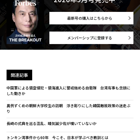
最新号の購入はこちらから
メンバーシップに登録する
関連記事
中国軍による領空侵犯・領海進入に警戒強める自衛隊 台湾有事も念頭に
した動きか
異例ずくめの朝鮮大学校生の訪朝 浮き彫りにした韓国敵視政策の迷走ぶ
り
長崎の式典を巡る混乱、晴気誠少佐が嘆いていないか
トンキン湾事件から60年 今こそ、日本が学ぶべき教訓とは