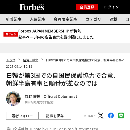
会員登録
ログイン
新着記事
人気記事
会員限定記事
カテゴリ
連載
コ
Forbes JAPAN MEMBERSHIP 新機能｜
NEWS
記事ページ内の広告表示を最小限にしました
トップ
経済・社会
日韓が第3国での自国民保護協力で合意、朝鮮半島有事と順
2024.09.14 12:15
日韓が第3国での自国民保護協力で合意、
朝鮮半島有事と順番が逆なのでは
牧野 愛博 | Official Columnist
朝日新聞外交専門記者
著者フォロー
記事を保存
岸田文雄首相（Photo by Philip Fong-Pool/Getty Images）