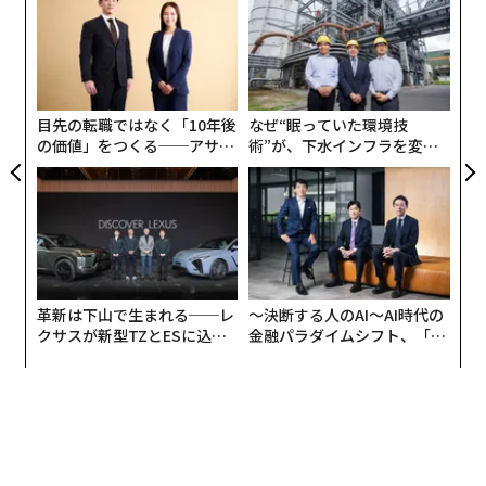
技
無
“
防
オ
ジ
目先の転職ではなく「10年後
なぜ“眠っていた環境技
の価値」をつくる──アサイ
術”が、下水インフラを変え
ンの長期伴走型支援とは
たのか──産総研×月島JFE
アクアソリューションの10年
革新は下山で生まれる──レ
〜決断する人のAI〜AI時代の
クサスが新型TZとESに込め
金融パラダイムシフト、「超
た「DISCOVER」の哲学
個別化」の核心 【MUFG×ウ
ェルスナビ×PwC】