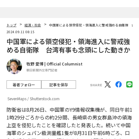
トップ
経済・社会
中国軍による領空侵犯・領海進入に警戒強める自衛隊 台湾
2024.09.11 08:15
中国軍による領空侵犯・領海進入に警戒強
める自衛隊 台湾有事も念頭にした動きか
牧野 愛博 | Official Columnist
朝日新聞外交専門記者
著者フォロー
記事を保存
SevenMaps / Shutterstock.com
防衛省は8月26日、中国軍のY9情報収集機が、同日午前1
1時29分ごろからの約2分間、長崎県の男女群島沖の領海
上空を侵犯したことを確認したと発表した。続いて中国
海軍のシュパン級測量艦1隻が8月31日午前6時ごろ、口