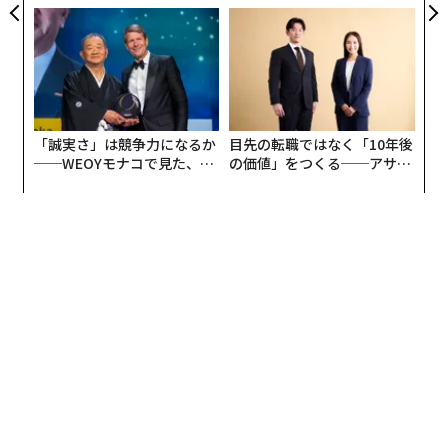
たのか──産総研×月島JFE
グジュアリー（前編）
アクアソリューションの10年
「誠実さ」は競争力になるか
目先の転職ではなく「10年後
──WEOYモナコで見た、く
の価値」をつくる──アサイ
ら寿司の経営哲学
ンの長期伴走型支援とは