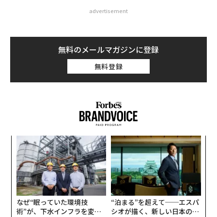
advertisement
無料のメールマガジンに登録
無料登録
〈7
ャ
ト
〜
リア
織
UM
う
T
なぜ“眠っていた環境技
“泊まる”を超えて──エスパ
術”が、下水インフラを変え
シオが描く、新しい日本のラ