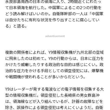
永良部島南西の日本の領海に入り、2時間近くにわたっ
て日本領海を航行した。中国軍によるこの2つの行動を
どう読み解けばいいのか。自衛隊幹部の一人は「中国軍
は自分たちに有利な状況を作り出すことに腐心してい
る」と語る。
advertisement
複数の関係者によれば、Y9情報収集機が九州北部の空域
に飛来したのは初めて。Y9の行動からは、日本に圧力を
かけたり威嚇したりする政治的な目的は感じにくい。政
治的な圧力をかける手段としての領空侵犯には、爆撃機
や戦闘機が使われることが多いからだという。
Y9はレーダーが発する電波などの電子情報を収集する大
型の情報収集機だ。領空侵犯した長崎県の男女群島沖
は、領海線などが入り組んでいるが、計器の故障などを
除き、誤操作による領空侵犯は考えにくいようだ。自衛