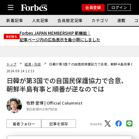
会員登録
ログイン
新着記事
人気記事
会員限定記事
カテゴリ
連載
コ
Forbes JAPAN MEMBERSHIP 新機能｜
NEWS
記事ページ内の広告表示を最小限にしました
トップ
経済・社会
日韓が第3国での自国民保護協力で合意、朝鮮半島有事と順
2024.09.14 12:15
日韓が第3国での自国民保護協力で合意、
朝鮮半島有事と順番が逆なのでは
牧野 愛博 | Official Columnist
朝日新聞外交専門記者
著者フォロー
記事を保存