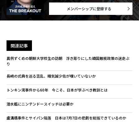
メンバーシップに登録する
関連記事
異例ずくめの朝鮮大学校生の訪朝 浮き彫りにした韓国敵視政策の迷走ぶ
り
長崎の式典を巡る混乱、晴気誠少佐が嘆いていないか
トンキン湾事件から60年 今こそ、日本が学ぶべき教訓とは
潜水艦にニンテンドースイッチは必要か
盧溝橋事件とサイパン陥落 日本は7月7日の悲劇を総括できているのか