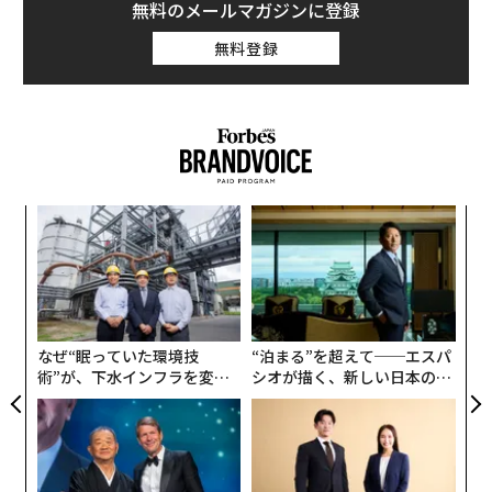
無料のメールマガジンに登録
無料登録
〈7
ャ
ト
〜
リア
織
UM
う
T
なぜ“眠っていた環境技
“泊まる”を超えて──エスパ
術”が、下水インフラを変え
シオが描く、新しい日本のラ
たのか──産総研×月島JFE
グジュアリー（前編）
アクアソリューションの10年