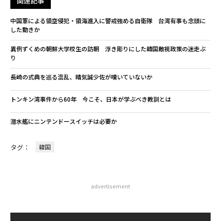
関連記事
中国軍による領空侵犯・領海進入に警戒強める自衛隊 台湾有事も念頭に
した動きか
異例ずくめの朝鮮大学校生の訪朝 浮き彫りにした韓国敵視政策の迷走ぶ
り
長崎の式典を巡る混乱、晴気誠少佐が嘆いていないか
トンキン湾事件から60年 今こそ、日本が学ぶべき教訓とは
潜水艦にニンテンドースイッチは必要か
タグ：
韓国
advertisement